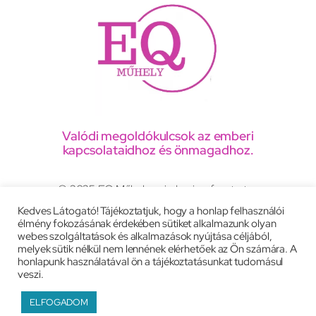
Valódi megoldókulcsok az emberi
kapcsolataidhoz és önmagadhoz.
© 2025 EQ Műhely, minden jog fenntartva
Kedves Látogató! Tájékoztatjuk, hogy a honlap felhasználói
élmény fokozásának érdekében sütiket alkalmazunk olyan
Adatkezelési tájékoztató
webes szolgáltatások és alkalmazások nyújtása céljából,
melyek sütik nélkül nem lennének elérhetőek az Ön számára. A
Általános szerződési feltételek
Impresszum
honlapunk használatával ön a tájékoztatásunkat tudomásul
veszi.
Weboldal:
peac.eu
ELFOGADOM