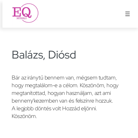
Ugrás
a
tartalomhoz
Balázs, Diósd
Bár az iránytű bennem van, mégsem tudtam,
hogy megtalálom-e a célom. Köszönöm, hogy
megtanítottad, hogyan használjam, azt ami
bennem/kezemben van és felszínre hozzuk.
A legjobb döntés volt Hozzád eljönni.
Köszönöm.