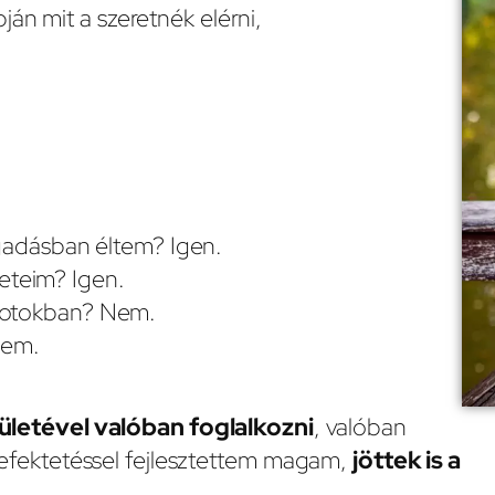
án mit a szeretnék elérni,
gadásban éltem? Igen.
yzeteim? Igen.
potokban? Nem.
Nem.
rületével valóban foglalkozni
, valóban
befektetéssel fejlesztettem magam,
jöttek is a