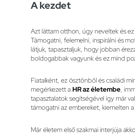
A kezdet
Azt láttam otthon, úgy neveltek és e
Támogatni, felemelni, inspirálni és mo
látjuk, tapasztaljuk, hogy jobban ér
boldogabbak vagyunk és ez mind pozit
Fiatalként, ez ösztönből és családi m
megérkezett a
HR az életembe
, imm
tapasztalatok segítségével így már va
támogatni az embereket, kiemelten a
Már életem első szakmai interjúja akk