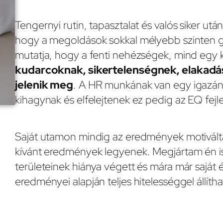
Tengernyi rutin, tapasztalat és valós siker utá
hogy a megoldások sokkal mélyebb szinten gy
mutatja, hogy a fenti nehézségek, mind egy
kudarcoknak, sikertelenségnek, elakadá
jelenik meg
. A HR munkának van egy igazán 
kihagynak és elfelejtenek ez pedig az EQ fejl
Saját utamon mindig az eredmények motivál
kívánt eredmények legyenek. Megjártam én i
területeinek hiánya végett és mára már saját
eredményei alapján teljes hitelességgel állít