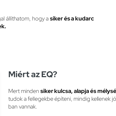
al állíthatom, hogy a
siker és a kudarc
ek.
Miért az EQ?
Mert minden
siker kulcsa, alapja és mélys
tudok a fellegekbe építeni, mindig kellenek j
ban vannak.