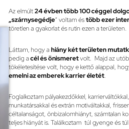
Az elmúlt
24 évben több 100 céggel dolg
„szárnysegédje
” voltam és
több ezer inte
töretlen a gyakorlat és rutin ezen a területen.
Láttam, hogy a
hiány két területen mutat
pedig a
cél és önismeret
volt. Majd az utób
tökéletesítése volt, hogy e kettő alappal, ho
emelni az emberek karrier életét
.
Foglalkoztam pályakezdőkkel, karrierváltókkal,
munkatársakkal és extrán motiváltakkal, friss
céltalanságot, önbizalomhiányt, számtalan kon
teljes hiányát is. Találkoztam túl gyenge és túl