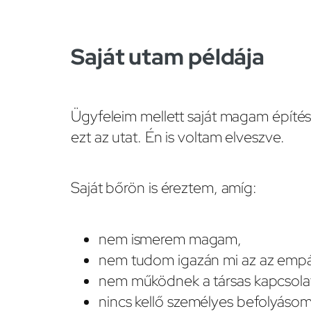
Saját utam példája
Ügyfeleim mellett saját magam építés
ezt az utat. Én is voltam elveszve.
Saját bőrön is éreztem, amíg:
nem ismerem magam,
nem tudom igazán mi az az empá
nem működnek a társas kapcsola
nincs kellő személyes befolyásom