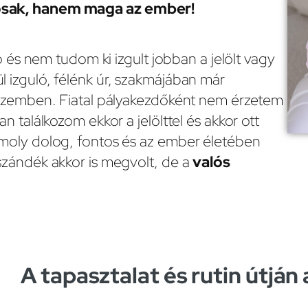
tosak, hanem maga az ember!
tó és nem tudom ki izgult jobban a jelölt vagy
 izguló, félénk úr, szakmájában már
 szemben. Fiatal pályakezdőként nem érzetem
n találkozom ekkor a jelölttel és akkor ott
omoly dolog, fontos és az ember életében
szándék akkor is megvolt, de a
valós
A tapasztalat és rutin útján 