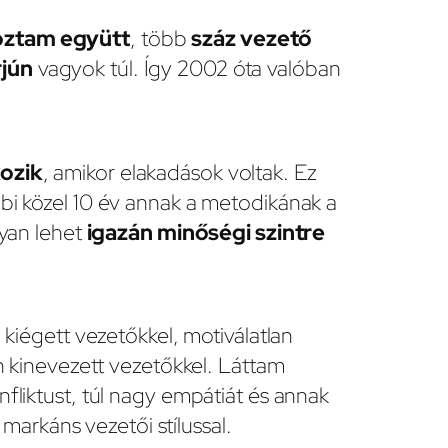
oztam együtt
, több
száz vezető
rjún
vagyok túl. Így 2002 óta valóban
kozik
, amikor elakadások voltak. Ez
bi közel 10 év annak a metodikának a
gyan lehet
igazán minőségi szintre
 kiégett vezetőkkel, motiválatlan
en kinevezett vezetőkkel. Láttam
fliktust, túl nagy empátiát és annak
 markáns vezetői stílussal.