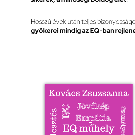
Hosszú évek után teljes bizonyosságg
gyökerei mindig az EQ-ban rejlen