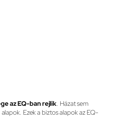
ége az EQ-ban rejlik
. Házat sem
ó alapok. Ezek a biztos alapok az EQ-