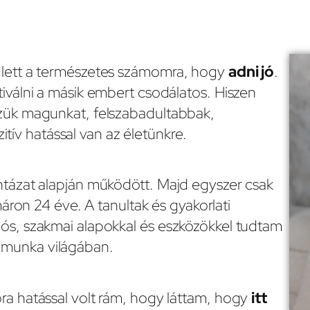
z lett a természetes számomra, hogy
adni jó
.
tiválni a másik embert csodálatos. Hiszen
ezzük magunkat, felszabadultabbak,
ív hatással van az életünkre.
intázat alapján működött. Majd egyszer csak
áron 24 éve. A tanultak és gyakorlati
lós, szakmai alapokkal és eszközökkel tudtam
 munka világában.
ora hatással volt rám, hogy láttam, hogy
itt