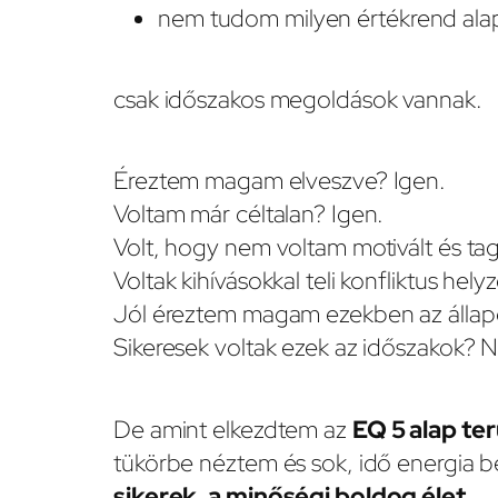
nem tudom milyen értékrend alapj
csak időszakos megoldások vannak.
Éreztem magam elveszve? Igen.
Voltam már céltalan? Igen.
Volt, hogy nem voltam motivált és ta
Voltak kihívásokkal teli konfliktus hel
Jól éreztem magam ezekben az álla
Sikeresek voltak ezek az időszakok? 
De amint elkezdtem az
EQ 5 alap te
tükörbe néztem és sok, idő energia 
sikerek, a minőségi boldog élet
.