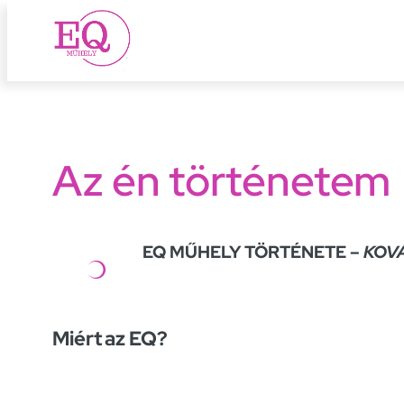
Ugrás
a
tartalomhoz
Az én történetem
EQ MŰHELY TÖRTÉNETE –
KOV
Miért az EQ?