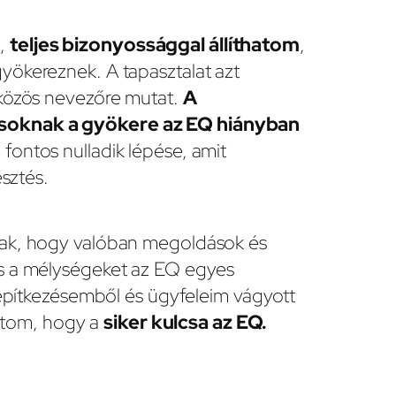
n,
teljes bizonyossággal állíthatom
,
ökereznek. A tapasztalat azt
 közös nevezőre mutat.
A
soknak a gyökere az EQ hiányban
fontos nulladik lépése, amit
esztés.
tak, hogy valóban megoldások és
s a mélységeket az EQ egyes
 építkezésemből és ügyfeleim vágyott
hatom, hogy a
siker kulcsa az EQ.