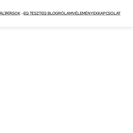
ÁLTATÁSOK
EQ TESZT
EQ BLOG
RÓLAM
VÉLEMÉNYEK
KAPCSOLAT