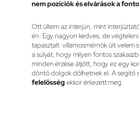
nem pozíciók és elvárások a fon
Ott ültem az interjún, mint interjúzta
én. Egy nagyon kedves, de végtelenül
tapasztalt villamosmérnök ült velem
a súlyát, hogy milyen fontos szakaszba
minden érzése átjött, hogy ez egy k
döntő dolgok dőlhetnek el. A segítő 
felelősség
ekkor érkezett meg.