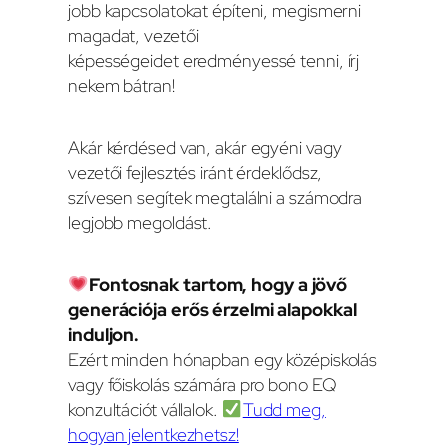
jobb kapcsolatokat építeni, megismerni
magadat, vezetői
képességeidet eredményessé tenni, írj
nekem bátran!
Akár kérdésed van, akár egyéni vagy
vezetői fejlesztés iránt érdeklődsz,
szívesen segítek megtalálni a számodra
legjobb megoldást.
Fontosnak tartom, hogy a jövő
generációja erős érzelmi alapokkal
induljon.
Ezért minden hónapban egy középiskolás
vagy főiskolás számára pro bono EQ
konzultációt vállalok.
Tudd meg,
hogyan jelentkezhetsz!