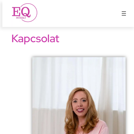
Ugrás
a
tartalomhoz
Kapcsolat