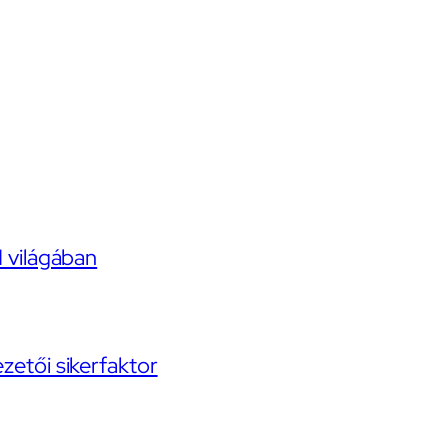
I világában
ezetői sikerfaktor