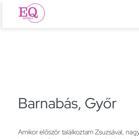
Ugrás
a
tartalomhoz
Barnabás, Győr
Amikor először találkoztam Zsuzsával, nag