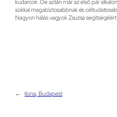
kudarcok. De aztán már az első pár alka
sokkal magabiztosabbnak és céltudatosa
Nagyon hálás vagyok Zsuzsa segítségéért,
←
llona, Budapest