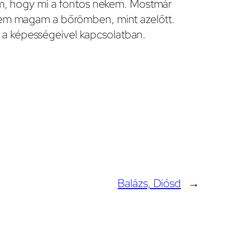
m, hogy mi a fontos nekem. Mostmár
em magam a bőrömben, mint azelőtt.
 a képességeivel kapcsolatban.
Balázs, Diósd
→