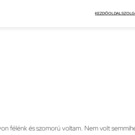
KEZDŐOLDAL
SZOLG
yon félénk és szomorú voltam. Nem volt semmihez