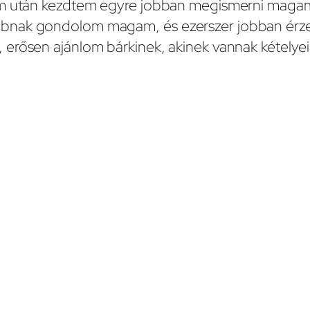
lom után kezdtem egyre jobban megismerni maga
bbnak gondolom magam, és ezerszer jobban érz
 erősen ajánlom bárkinek, akinek vannak kételyei