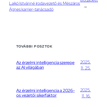
Budapest
Lajkó Istvánné irodavezető és Mészáros
→
Ágnes karrier-tanácsadó
TOVÁBBI POSZTOK
2025.
Az érzelmi intelligencia szerepe
az AI világában
11. 25.
2025.
Az érzelmi intelligencia a 2026-
os vezetői sikerfaktor
11. 16.