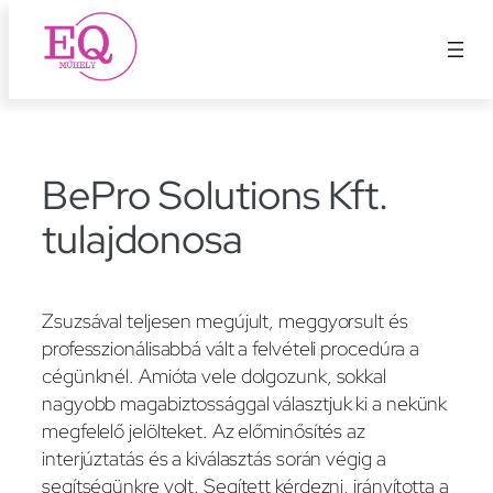
Ugrás
a
tartalomhoz
BePro Solutions Kft.
tulajdonosa
Zsuzsával teljesen megújult, meggyorsult és
professzionálisabbá vált a felvételi procedúra a
cégünknél. Amióta vele dolgozunk, sokkal
nagyobb magabiztossággal választjuk ki a nekünk
megfelelő jelölteket. Az előminősítés az
interjúztatás és a kiválasztás során végig a
segítségünkre volt. Segített kérdezni, irányította a