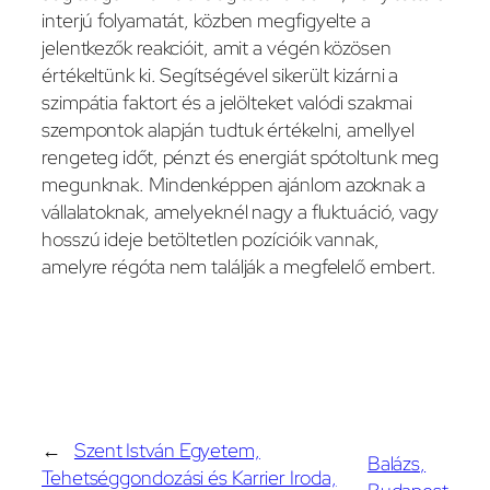
interjú folyamatát, közben megfigyelte a
jelentkezők reakcióit, amit a végén közösen
értékeltünk ki. Segítségével sikerült kizárni a
szimpátia faktort és a jelölteket valódi szakmai
szempontok alapján tudtuk értékelni, amellyel
rengeteg időt, pénzt és energiát spótoltunk meg
megunknak. Mindenképpen ajánlom azoknak a
vállalatoknak, amelyeknél nagy a fluktuáció, vagy
hosszú ideje betöltetlen pozícióik vannak,
amelyre régóta nem találják a megfelelő embert.
←
Szent István Egyetem,
Balázs,
Tehetséggondozási és Karrier Iroda,