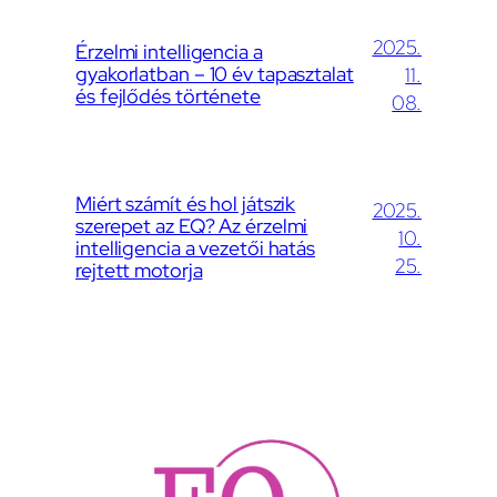
2025.
Érzelmi intelligencia a
gyakorlatban – 10 év tapasztalat
11.
és fejlődés története
08.
Miért számít és hol játszik
2025.
szerepet az EQ? Az érzelmi
10.
intelligencia a vezetői hatás
25.
rejtett motorja