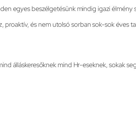
nden egyes beszélgetésünk mindig igazi élmény
z, proaktív, és nem utolsó sorban sok-sok éves ta
ind álláskeresőknek mind Hr-eseknek, sokak seg