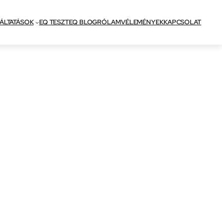
ÁLTATÁSOK
EQ TESZT
EQ BLOG
RÓLAM
VÉLEMÉNYEK
KAPCSOLAT