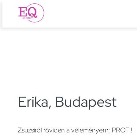
Ugrás
a
tartalomhoz
Erika, Budapest
Zsuzsiról röviden a véleményem: PROFI!