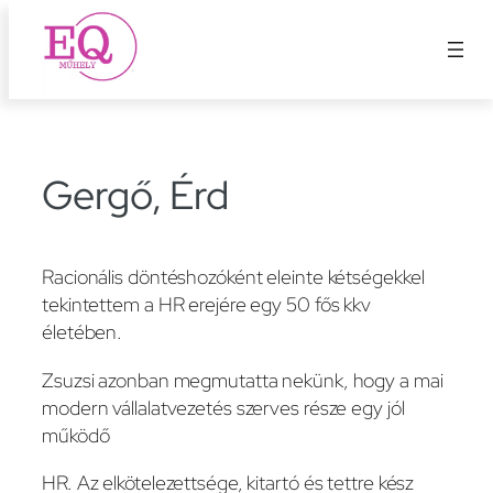
Ugrás
a
tartalomhoz
Gergő, Érd
Racionális döntéshozóként eleinte kétségekkel
tekintettem a HR erejére egy 50 fős kkv
életében.
Zsuzsi azonban megmutatta nekünk, hogy a mai
modern vállalatvezetés szerves része egy jól
működő
HR. Az elkötelezettsége, kitartó és tettre kész