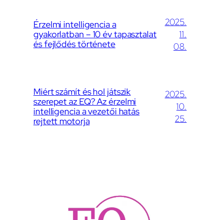
2025.
Érzelmi intelligencia a
gyakorlatban – 10 év tapasztalat
11.
és fejlődés története
08.
Miért számít és hol játszik
2025.
szerepet az EQ? Az érzelmi
10.
intelligencia a vezetői hatás
25.
rejtett motorja