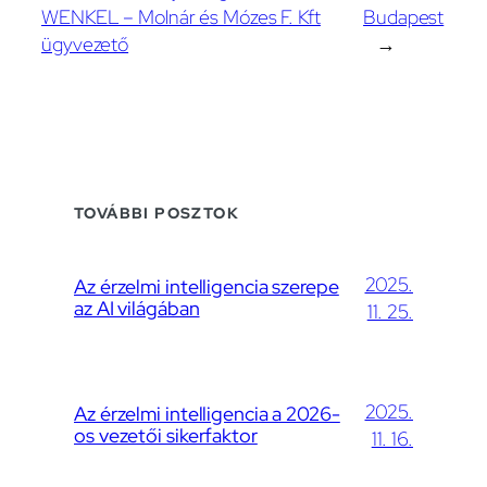
WENKEL – Molnár és Mózes F. Kft
Budapest
ügyvezető
→
TOVÁBBI POSZTOK
2025.
Az érzelmi intelligencia szerepe
az AI világában
11. 25.
2025.
Az érzelmi intelligencia a 2026-
os vezetői sikerfaktor
11. 16.