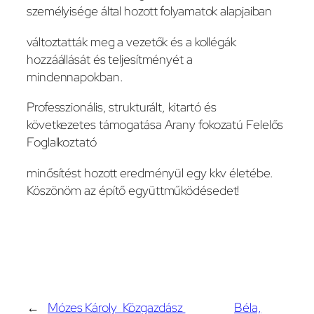
személyisége által hozott folyamatok alapjaiban
változtatták meg a vezetők és a kollégák
hozzáállását és teljesítményét a
mindennapokban.
Professzionális, strukturált, kitartó és
következetes támogatása Arany fokozatú Felelős
Foglalkoztató
minősítést hozott eredményül egy kkv életébe.
Köszönöm az építő együttműködésedet!
←
Mózes Károly Közgazdász
Béla,