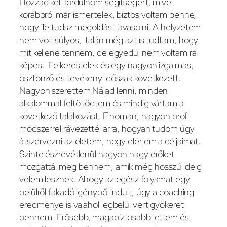
Hozzád kell fordulnom segítségért, mivel
korábbról már ismertelek, biztos voltam benne,
hogy Te tudsz megoldást javasolni. A helyzetem
nem volt súlyos, talán még azt is tudtam, hogy
mit kellene tennem, de egyedül nem voltam rá
képes. Felkerestelek és egy nagyon izgalmas,
ösztönző és tevékeny időszak következett.
Nagyon szerettem Nálad lenni, minden
alkalommal feltöltődtem és mindig vártam a
következő találkozást. Finoman, nagyon profi
módszerrel rávezettél arra, hogyan tudom úgy
átszervezni az életem, hogy elérjem a céljaimat.
Szinte észrevétlenül nagyon nagy erőket
mozgattál meg bennem, amik még hosszú ideig
velem lesznek. Ahogy az egész folyamat egy
belülről fakadó igényből indult, úgy a coaching
eredménye is valahol legbelül vert gyökeret
bennem. Erősebb, magabiztosabb lettem és