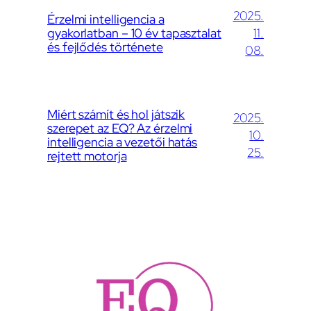
2025.
Érzelmi intelligencia a
gyakorlatban – 10 év tapasztalat
11.
és fejlődés története
08.
Miért számít és hol játszik
2025.
szerepet az EQ? Az érzelmi
10.
intelligencia a vezetői hatás
25.
rejtett motorja