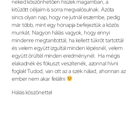
neked köszönhetően hiszek magamban, a
kitűzött céljaim is sorra megvalósulnak. Azóta
sincs olyan nap, hogy ne jutnál eszembe, pedig
már több, mint egy hónapja befejeztük a közös
munkát. Nagyon hálás vagyok, hogy ennyi
mindenre megtanítottál, ha kellett tükröt tartottál
és velem együtt izgultál minden lépésnél, velem
együtt örültél minden eredménynél. Ha mégis
elakadnék és fókuszt veszítenék, azonnal hívni
foglak! Tudod, van ott az a szék nálad, ahonnan az
ember nem akar felállni
Hálás köszönettel