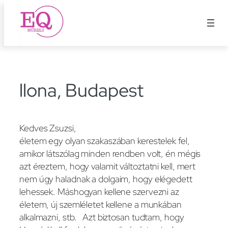
Ugrás
a
tartalomhoz
llona, Budapest
Kedves Zsuzsi,
életem egy olyan szakaszában kerestelek fel,
amikor látszólag minden rendben volt, én mégis
azt éreztem, hogy valamit változtatni kell, mert
nem úgy haladnak a dolgaim, hogy elégedett
lehessek. Máshogyan kellene szervezni az
életem, új szemléletet kellene a munkában
alkalmazni, stb. Azt biztosan tudtam, hogy