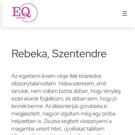
Ugrás
a
tartalomhoz
Rebeka, Szentendre
Az egyetemi éveim vége felé közeledve
elbizonytalanodtam. Hiába szeretem, amit
tanulok, nem voltam biztos abban, hogy tényleg
ezzel akarok foglalkozni, és abban sem, hogy jó
lennék benne. Az állásinterjúk gondolata is
megijesztett, nagyon izgultam még egy próba
helyzetben is. Zsuzsa segített visszanyerni a
magamba vetett hitet, új célokat találtam.