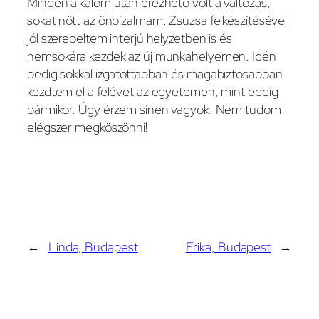
Minden alkalom után érezhető volt a változás,
sokat nőtt az önbizalmam. Zsuzsa felkészítésével
jól szerepeltem interjú helyzetben is és
nemsokára kezdek az új munkahelyemen. Idén
pedig sokkal izgatottabban és magabiztosabban
kezdtem el a félévet az egyetemen, mint eddig
bármikor. Úgy érzem sínen vagyok. Nem tudom
elégszer megköszönni!
←
Linda, Budapest
Erika, Budapest
→