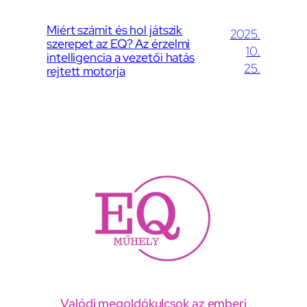
Miért számít és hol játszik
2025.
szerepet az EQ? Az érzelmi
10.
intelligencia a vezetői hatás
25.
rejtett motorja
Valódi megoldókulcsok az emberi