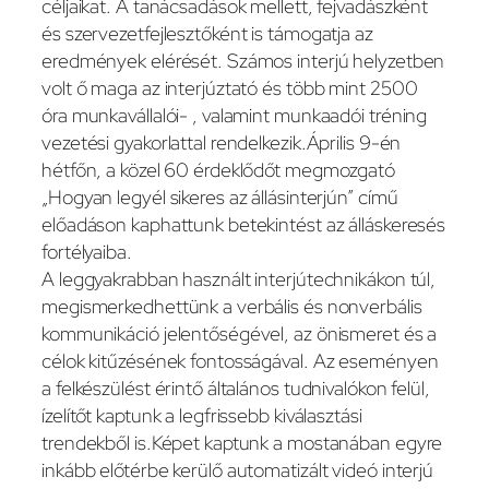
céljaikat. A tanácsadások mellett, fejvadászként
és szervezetfejlesztőként is támogatja az
eredmények elérését. Számos interjú helyzetben
volt ő maga az interjúztató és több mint 2500
óra munkavállalói- , valamint munkaadói tréning
vezetési gyakorlattal rendelkezik.Április 9-én
hétfőn, a közel 60 érdeklődőt megmozgató
„Hogyan legyél sikeres az állásinterjún” című
előadáson kaphattunk betekintést az álláskeresés
fortélyaiba.
A leggyakrabban használt interjútechnikákon túl,
megismerkedhettünk a verbális és nonverbális
kommunikáció jelentőségével, az önismeret és a
célok kitűzésének fontosságával. Az eseményen
a felkészülést érintő általános tudnivalókon felül,
ízelítőt kaptunk a legfrissebb kiválasztási
trendekből is.Képet kaptunk a mostanában egyre
inkább előtérbe kerülő automatizált videó interjú