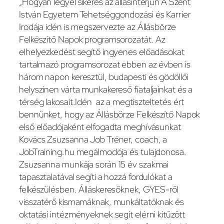
„Hogyan legyél sikeres az állásinterjún”A Szent
István Egyetem Tehetséggondozási és Karrier
Irodája idén is megszervezte az Állásbörze
Felkészítő Napok programsorozatát. Az
elhelyezkedést segítő ingyenes előadásokat
tartalmazó programsorozat ebben az évben is
három napon keresztül, budapesti és gödöllői
helyszínen várta munkakereső fiataljainkat és a
térség lakosait.Idén az a megtiszteltetés ért
bennünket, hogy az Állásbörze Felkészítő Napok
első előadójaként elfogadta meghívásunkat
Kovács Zsuzsanna Job Tréner, coach, a
JobTraining.hu megálmodója és tulajdonosa.
Zsuzsanna munkája során 15 év szakmai
tapasztalatával segíti a hozzá fordulókat a
felkészülésben. Álláskeresőknek, GYES-ről
visszatérő kismamáknak, munkáltatóknak és
oktatási intézményeknek segít elérni kitűzött