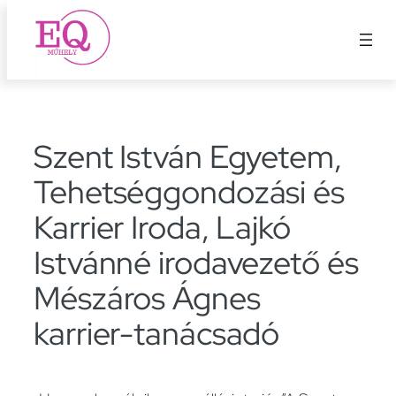
Ugrás
a
tartalomhoz
Szent István Egyetem,
Tehetséggondozási és
Karrier Iroda, Lajkó
Istvánné irodavezető és
Mészáros Ágnes
karrier-tanácsadó