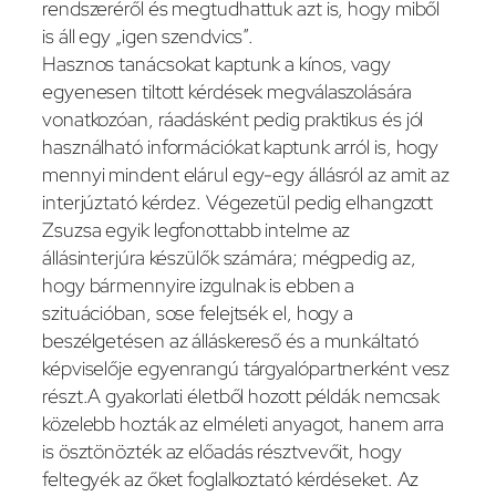
rendszeréről és megtudhattuk azt is, hogy miből
is áll egy „igen szendvics”.
Hasznos tanácsokat kaptunk a kínos, vagy
egyenesen tiltott kérdések megválaszolására
vonatkozóan, ráadásként pedig praktikus és jól
használható információkat kaptunk arról is, hogy
mennyi mindent elárul egy-egy állásról az amit az
interjúztató kérdez. Végezetül pedig elhangzott
Zsuzsa egyik legfonottabb intelme az
állásinterjúra készülők számára; mégpedig az,
hogy bármennyire izgulnak is ebben a
szituációban, sose felejtsék el, hogy a
beszélgetésen az álláskereső és a munkáltató
képviselője egyenrangú tárgyalópartnerként vesz
részt.A gyakorlati életből hozott példák nemcsak
közelebb hozták az elméleti anyagot, hanem arra
is ösztönözték az előadás résztvevőit, hogy
feltegyék az őket foglalkoztató kérdéseket. Az