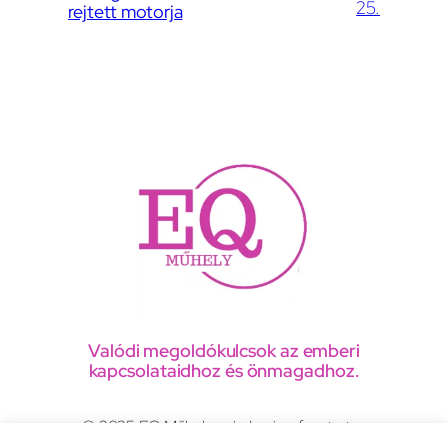
25.
rejtett motorja
Valódi megoldókulcsok az emberi
kapcsolataidhoz és önmagadhoz.
© 2025 EQ Műhely, minden jog fenntartva