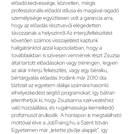
előadó kedvessége, közvetlen, mégis
professzionális előadói stílusa és magával ragadó
személyisége együttesen volt a garancia arra,
hogy az előadás résztvevői elégedetten
távozzanak a helyszínről.Az interjúfelkészítést
követően számos visszajelzést kaptunk
hallgatóinktól azzal kapcsolatban, hogy a
továbbiakban is szívesen vennének részt Zsuzsa
által tartott előadásokon vagy tréningen, legyen
az akár interjú felkészítés, vagy egy béralku,
bértárgyalás előadás.Irodánk már 2010 óta
biztosít az egyetem diákjai számára hasonló
elhelyezkedést segítő programokat; így bátran
jelenthetjük ki, hogy Zsuzsanna szervezéshez
való hozzáállása, és rugalmassága kiemelkedő
profizmusól árulkodik. A honlapon is megtalálható
mottóval élve a JobTraing.hu a Szent István
Egyetemen már „letette jövője alapjait”, így