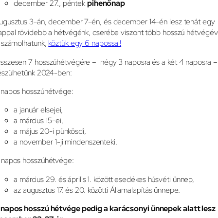
december 27., péntek
pihenőnap
ugusztus 3-án, december 7-én, és december 14-én lesz tehát egy
appal rövidebb a hétvégénk, cserébe viszont több hosszú hétvégév
s számolhatunk,
köztük egy 6 napossal!
sszesen 7 hosszúhétvégére – négy 3 naposra és a két 4 naposra –
észülhetünk 2024-ben:
 napos hosszúhétvége:
a január elsejei,
a március 15-ei,
a május 20-i pünkösdi,
a november 1-ji mindenszenteki.
 napos hosszúhétvége:
a március 29. és április 1. között esedékes húsvéti ünnep,
az augusztus 17. és 20. közötti Államalapítás ünnepe.
 napos hosszú hétvége pedig a karácsonyi ünnepek alatt lesz