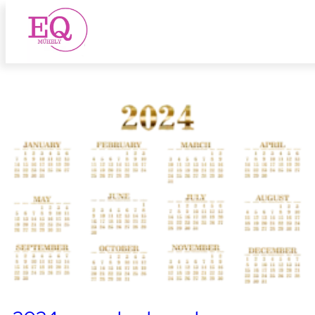
2024 szabadnapok
Ugrás
a
tartalomhoz