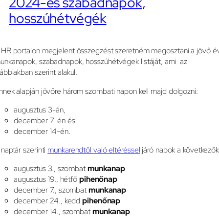
2024-es szabadnapok,
hosszúhétvégék
 HR portalon megjelent összegzést szeretném megosztani a jövő év
unkanapok, szabadnapok, hosszúhétvégek listáját, ami az
lábbiakban szerint alakul.
nnek alapján jövőre három szombati napon kell majd dolgozni:
augusztus 3-án,
december 7-én és
december 14-én.
 naptár szerinti
munkarendtől való eltéréssel
járó napok a következők
augusztus 3., szombat
munkanap
augusztus 19., hétfő
pihenőnap
december 7., szombat
munkanap
december 24., kedd
pihenőnap
december 14., szombat
munkanap