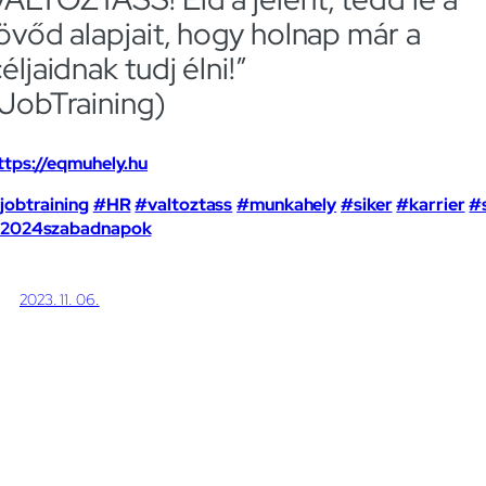
jövőd alapjait, hogy holnap már a
éljaidnak tudj élni!”
(JobTraining)
ttps://eqmuhely.hu
jobtraining
#HR
#valtoztass
#munkahely
#siker
#karrier
#s
2024szabadnapok
2023. 11. 06.