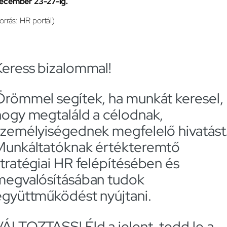
ecember 23-27-ig.
forrás: HR portál)
Keress bizalommal!
Örömmel segítek, ha munkát keresel,
hogy megtaláld a célodnak,
személyiségednek megfelelő hivatást
Munkáltatóknak értékteremtő
stratégiai HR felépítésében és
megvalósításában tudok
együttműködést nyújtani.
VÁLTOZTASS! Éld a jelent, tedd le a