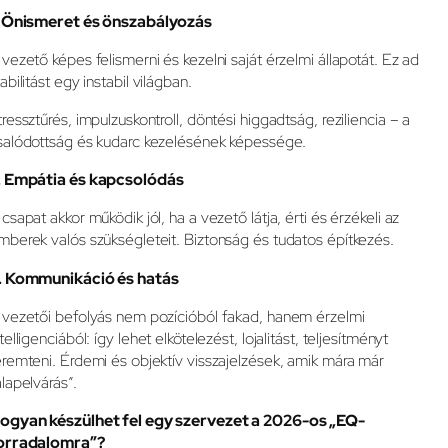
. Önismeret és önszabályozás
 vezető képes felismerni és kezelni saját érzelmi állapotát. Ez ad
abilitást egy instabil világban.
tressztűrés, impulzuskontroll, döntési higgadtság, reziliencia – a
salódottság és kudarc kezelésének képessége.
. Empátia és kapcsolódás
 csapat akkor működik jól, ha a vezető látja, érti és érzékeli az
mberek valós szükségleteit. Biztonság és tudatos építkezés.
. Kommunikáció és hatás
 vezetői befolyás nem pozícióból fakad, hanem érzelmi
telligenciából: így lehet elkötelezést, lojalitást, teljesítményt
eremteni. Érdemi és objektív visszajelzések, amik mára már
alapelvárás”.
ogyan készülhet fel egy szervezet a 2026-os „EQ-
orradalomra”?