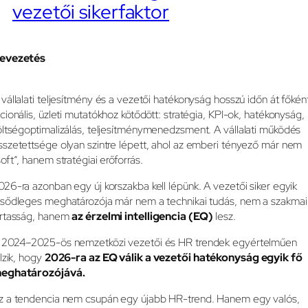
vezetői sikerfaktor
evezetés
 vállalati teljesítmény és a vezetői hatékonyság hosszú időn át főkén
acionális, üzleti mutatókhoz kötődött: stratégia, KPI-ok, hatékonyság,
öltségoptimalizálás, teljesítménymenedzsment. A vállalati működés
sszetettsége olyan szintre lépett, ahol az emberi tényező már nem
soft”, hanem stratégiai erőforrás.
026-ra azonban egy új korszakba kell lépünk. A vezetői siker egyik
lsődleges meghatározója már nem a technikai tudás, nem a szakmai
ártasság, hanem
az érzelmi intelligencia (EQ)
lesz.
 2024–2025-ös nemzetközi vezetői és HR trendek egyértelműen
elzik, hogy
2026-ra az EQ válik a vezetői hatékonyság egyik fő
eghatározójává.
z a tendencia nem csupán egy újabb HR-trend. Hanem egy valós,