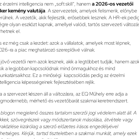
z érzelmi intelligencia nem „soft skill”, hanem
a 2026-os vezetői
iker kemény valutája
. A szervezetek, amelyek felismerik, előnybe
erülnek. A vezetők, akik fejlesztik, erősebbek lesznek. A HR-ek pedi
égre olyan eszközt kapnak, amellyel valódi, tartós szervezeti változá
rhetnek el.
s ez még csak a kezdet: azok a vállalatok, amelyek most lépnek,
026-ra a piac meghatározó szereplőivé válnak.
 jövő vezetői nem azok lesznek, akik a legtöbbet tudják, hanem azok
kik a legjobban kapcsolódnak mind önmagukhoz és mind
unkatársaikhoz. Ez a minőségi kapcsolódás pedig az érzelmi
ntelligencia képességeinek fejlesztésében rejlik.
a a szervezet készen áll a változásra, az EQ Műhely erre adja a
egmodernebb, mérhető és vezetőbarát szakmai keretrendszert.
 blogon megjelenő összes tartalom szerzői jogi védelem alatt áll. A
ikkek, szövegrészek vagy módszertanok másolása, átvétele vagy
jraközlése kizárólag a szerző előzetes írásos engedélyével
ehetséges. Kérjük, tartsd tiszteletben a szakmai munkát, amely ezek