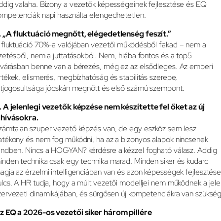
ddig valaha. Bizony a vezetők képességeinek fejlesztése és EQ
ompetenciák napi használta elengedhetetlen.
. „A fluktuáció megnőtt, elégedetlenség feszít.”
 fluktuáció 70%-a valójában vezetői működésből fakad – nem a
izetésből, nem a juttatásokból. Nem, hiába fontos és a top5
lvárásban benne van a bérezés, még ez az elsődleges. Az emberi
rtékek, elismerés, megbízhatóság és stabilitás szerepe,
étjogosultsága jócskán megnőtt és első számú szempont.
. A jelenlegi vezetők képzése nem készítette fel őket az új
ihívásokra.
zámtalan szuper vezető képzés van, de egy eszköz sem lesz
atékony és nem fog működni, ha az a bizonyos alapok nincsenek
endben. Nincs a HOGYAN? kérdésre a kézzel fogható válasz. Addig
inden technika csak egy technika marad. Minden siker és kudarc
agja az érzelmi intelligenciában van és azon képességek fejlesztése
ulcs. A HR tudja, hogy a múlt vezetői modelljei nem működnek a jel
zervezeti dinamikájában, és sürgősen új kompetenciákra van szükség
z EQ a 2026-os vezetői siker három pillére