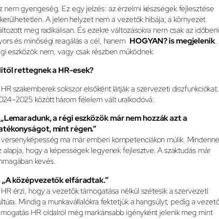
z nem gyengeség. Ez egy jelzés: az érzelmi készségek fejlesztése
lkerülhetetlen. A jelen helyzet nem a vezetők hibája; a környezet
áltozott meg radikálisan. És ezekre változásokra nem csak az időben
yors és minőségi reagálás a cél, hanem
HOGYAN? is megjelenik
.
égi eszközök nem, vagy csak részben működnek.
itől rettegnek a HR-esek?
 HR szakemberek sokszor elsőként látják a szervezeti diszfunkciókat
024–2025 között három félelem vált uralkodóvá:
. „Lemaradunk, a régi eszközök már nem hozzák azt a
atékonyságot, mint régen.”
 versenyképesség ma már emberi kompetenciákon múlik. Mindenn
z alapja, hogy a képességek legyenek fejlesztve. A szaktudás már
nmagában kevés.
. „A középvezetők elfáradtak.”
 HR érzi, hogy a vezetők támogatása nélkül szétesik a szervezeti
ultúra. Mindig a munkavállalókra fektetjük a hangsúlyt, pedig a vezető
ámogatás HR oldalról még markánsabb igényként jelenik meg mint