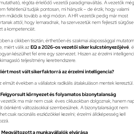
imutatható, régóta érlelődő vezetői paradigmaváltás. A vezetők mé
em feltétlenül tudják pontosan, mi hiányzik – de érzik, hogy valami
em működik tovább a régi módon. A HR vezetők pedig már most
artanak attól, hogy lemaradnak, ha szervezetük nem fejleszti sürgős
zt a kompetenciát.
bben a cikkben tisztán, érthetően és szakmai alapossággal mutato
e, miért válik az
EQ a 2026-os vezetői siker kulcstényezőjévé
, 
ogyan készülhet fel erre egy szervezet. Hiszen az érzelmi intelligenc
 kimagasló teljesítmény keretrendszere.
iért most vált sikerfaktorrá az érzelmi intelligencia?
z elmúlt években a vállalatok radikális átalakuláson mentek keresztül.
. Felgyorsult környezet és folyamatos bizonytalanság
 vezetők ma már nem csak éves ciklusokban dolgoznak, hanem nap
őt óránkénti változásokkal szembesülnek. A bizonytalanságot nem
ehet csak racionális eszközökkel kezelni; érzelmi állóképesség kell
ozzá.
. Megváltozott a munkavállalók elvárása