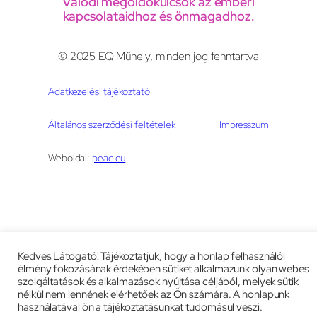
Valódi megoldókulcsok az emberi
kapcsolataidhoz és önmagadhoz.
© 2025 EQ Műhely, minden jog fenntartva
Adatkezelési tájékoztató
Általános szerződési feltételek
Impresszum
Weboldal:
peac.eu
Kedves Látogató! Tájékoztatjuk, hogy a honlap felhasználói
élmény fokozásának érdekében sütiket alkalmazunk olyan webes
szolgáltatások és alkalmazások nyújtása céljából, melyek sütik
nélkül nem lennének elérhetőek az Ön számára. A honlapunk
használatával ön a tájékoztatásunkat tudomásul veszi.