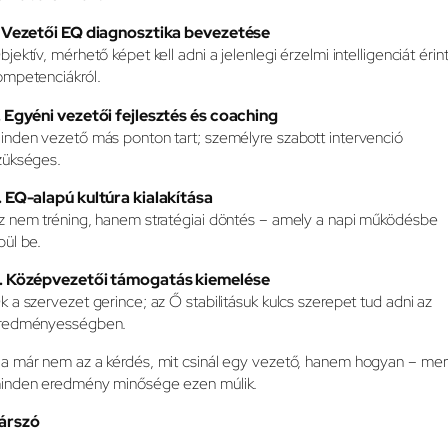
. Vezetői EQ diagnosztika bevezetése
bjektív, mérhető képet kell adni a jelenlegi érzelmi intelligenciát érin
ompetenciákról.
. Egyéni vezetői fejlesztés és coaching
inden vezető más ponton tart; személyre szabott intervenció
zükséges.
. EQ-alapú kultúra kialakítása
z nem tréning, hanem stratégiai döntés – amely a napi működésbe
pül be.
. Középvezetői támogatás kiemelése
k a szervezet gerince; az Ő stabilitásuk kulcs szerepet tud adni az
redményességben.
a már nem az a kérdés, mit csinál egy vezető, hanem hogyan – mer
inden eredmény minősége ezen múlik.
árszó