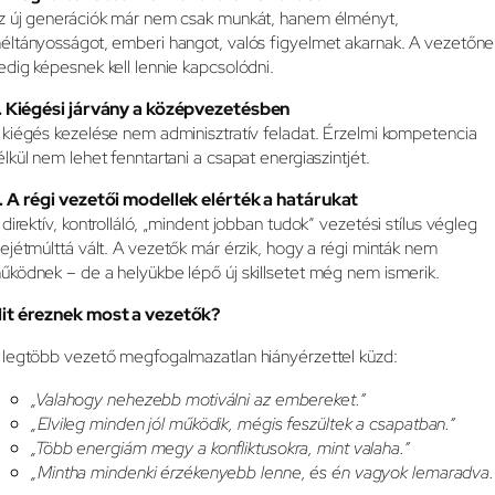
z új generációk már nem csak munkát, hanem élményt,
éltányosságot, emberi hangot, valós figyelmet akarnak. A vezetőne
edig képesnek kell lennie kapcsolódni.
. Kiégési járvány a középvezetésben
 kiégés kezelése nem adminisztratív feladat. Érzelmi kompetencia
élkül nem lehet fenntartani a csapat energiaszintjét.
. A régi vezetői modellek elérték a határukat
 direktív, kontrolláló, „mindent jobban tudok” vezetési stílus végleg
dejétmúlttá vált. A vezetők már érzik, hogy a régi minták nem
űködnek – de a helyükbe lépő új skillsetet még nem ismerik.
it éreznek most a vezetők?
 legtöbb vezető megfogalmazatlan hiányérzettel küzd:
„Valahogy nehezebb motiválni az embereket.”
„Elvileg minden jól működik, mégis feszültek a csapatban.”
„Több energiám megy a konfliktusokra, mint valaha.”
„Mintha mindenki érzékenyebb lenne, és én vagyok lemaradva.