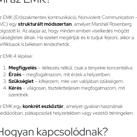
z EMK (Erőszakmentes kommunikáció, Nonviolent Communication 
VC) egy
strukturált módszertan
, amelyet Marshall Rosenberg
olgozott ki. Az alapja az, hogy minden emberi viselkedés mögött
zükségletek állnak. Ha ezeket megértjük és ki tudjuk fejezni, akkor a
onfliktusok is békésen rendezhetők.
z EMK 4 lépése:
Megfigyelés
– ítélkezés nélkül, csak a tényekre koncentrálva.
Érzés
– megfogalmazom, mit érzek a helyzetben.
Szükséglet
– kifejezem, mire van valójában szükségem.
Kérés
– világosan, tiszteletteljesen megfogalmazom, mit
szeretnék.
z EMK egy
konkrét eszköztár
, amelyet gyakran használnak
ediációban, párkapcsolati helyzetekben vagy vezetői tréningeken.
Hogyan kapcsolódnak?