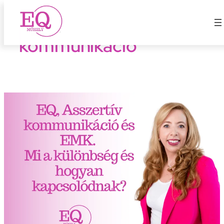
Asszertív
Ugrás
a
kommunikáció
tartalomhoz