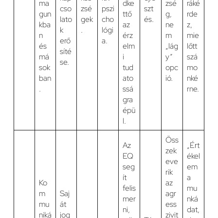
ma
dke
zsé
ráké
cso
zsé
pszi
szt
gun
ttő
g,
rde
lato
gek
cho
és.
kba
az
ne
z,
k
.
lógi
n
érz
m
mie
erő
a.
és
elm
„lág
lőtt
síté
má
i
y”
szá
se.
sok
tud
opc
mo
ban
ato
ió.
nké
.
ssá
rne.
gra
épü
l.
Öss
Az
„Ért
zek
EQ
ékel
eve
seg
em
rik
ít
a
Ko
az
felis
mu
m
Saj
agr
mer
nká
mu
át
ess
ni,
dat,
niká
jog
zivit