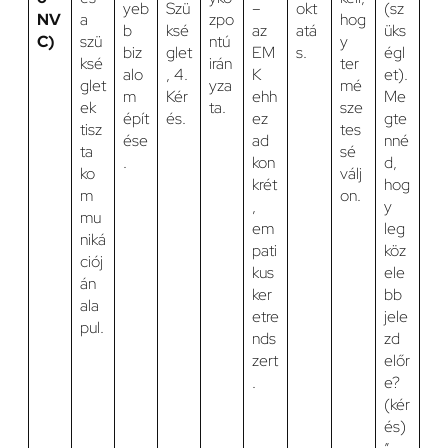
yeb
Szü
–
okt
(sz
NV
a
zpo
hog
b
ksé
az
atá
üks
C)
szü
ntú
y
biz
glet
EM
s.
égl
ksé
irán
ter
alo
, 4.
K
et).
glet
yza
mé
m
Kér
ehh
Me
ek
ta.
sze
épít
és.
ez
gte
tisz
tes
ése
ad
nné
ta
sé
.
kon
d,
ko
válj
krét
hog
m
on.
,
y
mu
em
leg
niká
pati
köz
ciój
kus
ele
án
ker
bb
ala
etre
jele
pul.
nds
zd
zert
előr
.
e?
(kér
és)
”