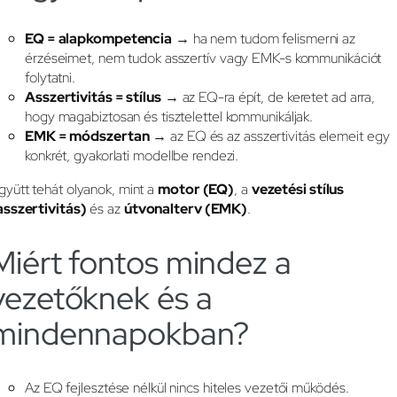
EQ = alapkompetencia
→ ha nem tudom felismerni az
érzéseimet, nem tudok asszertív vagy EMK-s kommunikációt
folytatni.
Asszertivitás = stílus
→ az EQ-ra épít, de keretet ad arra,
hogy magabiztosan és tisztelettel kommunikáljak.
EMK = módszertan
→ az EQ és az asszertivitás elemeit egy
konkrét, gyakorlati modellbe rendezi.
gyütt tehát olyanok, mint a
motor (EQ)
, a
vezetési stílus
asszertivitás)
és az
útvonalterv (EMK)
.
Miért fontos mindez a
vezetőknek és a
mindennapokban?
Az EQ fejlesztése nélkül nincs hiteles vezetői működés.