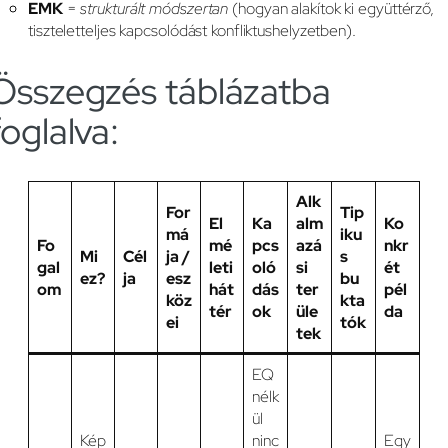
EMK
=
strukturált módszertan
(hogyan alakítok ki együttérző,
tiszteletteljes kapcsolódást konfliktushelyzetben).
Összegzés táblázatba
foglalva:
Alk
For
Tip
El
Ka
alm
Ko
má
iku
Fo
mé
pcs
azá
nkr
Mi
Cél
ja /
s
gal
leti
oló
si
ét
ez?
ja
esz
bu
om
hát
dás
ter
pél
köz
kta
tér
ok
üle
da
ei
tók
tek
EQ
nélk
ül
Kép
ninc
Egy