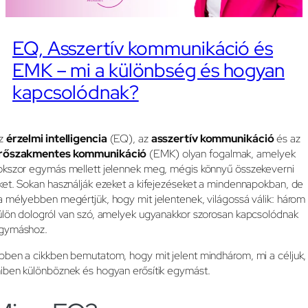
EQ, Asszertív kommunikáció és
EMK – mi a különbség és hogyan
kapcsolódnak?
z
érzelmi intelligencia
(EQ), az
asszertív kommunikáció
és az
rőszakmentes kommunikáció
(EMK) olyan fogalmak, amelyek
okszor egymás mellett jelennek meg, mégis könnyű összekeverni
ket. Sokan használják ezeket a kifejezéseket a mindennapokban, de
a mélyebben megértjük, hogy mit jelentenek, világossá válik: három
ülön dologról van szó, amelyek ugyanakkor szorosan kapcsolódnak
gymáshoz.
bben a cikkben bemutatom, hogy mit jelent mindhárom, mi a céljuk,
iben különböznek és hogyan erősítik egymást.