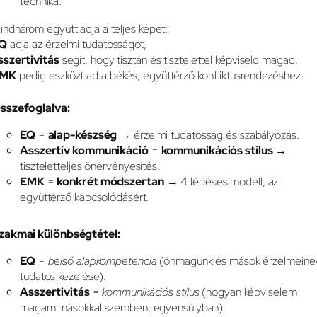
technika.
indhárom együtt adja a teljes képet:
Q
adja az érzelmi tudatosságot,
sszertivitás
segít, hogy tisztán és tisztelettel képviseld magad,
MK
pedig eszközt ad a békés, együttérző konfliktusrendezéshez.
sszefoglalva:
EQ
=
alap-készség
→ érzelmi tudatosság és szabályozás.
Asszertív kommunikáció
=
kommunikációs stílus
→
tiszteletteljes önérvényesítés.
EMK
=
konkrét módszertan
→ 4 lépéses modell, az
együttérző kapcsolódásért.
zakmai különbségtétel:
EQ
=
belső alapkompetencia
(önmagunk és mások érzelmeine
tudatos kezelése).
Asszertivitás
=
kommunikációs stílus
(hogyan képviselem
magam másokkal szemben, egyensúlyban).