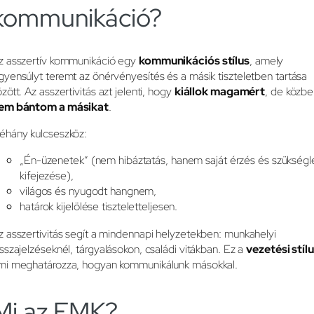
kommunikáció?
z asszertív kommunikáció egy
kommunikációs stílus
, amely
gyensúlyt teremt az önérvényesítés és a másik tiszteletben tartása
özött. Az asszertivitás azt jelenti, hogy
kiállok magamért
, de közb
em bántom a másikat
.
éhány kulcseszköz:
„Én-üzenetek” (nem hibáztatás, hanem saját érzés és szükségl
kifejezése),
világos és nyugodt hangnem,
határok kijelölése tiszteletteljesen.
z asszertivitás segít a mindennapi helyzetekben: munkahelyi
isszajelzéseknél, tárgyalásokon, családi vitákban. Ez a
vezetési stíl
mi meghatározza, hogyan kommunikálunk másokkal.
Mi az EMK?