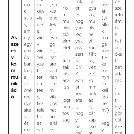
mik
Tár
de
ció
ok
„Én
áss
Ko
or
gya
sze
s
kép
-üz
al
m
és
lás,
retn
stílu
vis
ene
(„ki
mu
hog
mu
ém,
s,
elet
tek
állo
niká
yan
nka
ha
am
e,
”,
k
ció
leg
hel
a
As
ely
win
nyu
ma
elm
yek
yi
hat
sze
egy
–
go
ga
élet
ass
kon
árid
rtí
ens
win
dt,
mér
,
zert
flikt
őke
v
úly
hel
hat
t =
tran
ív;
us,
t
ko
ban
yze
áro
ke
zak
EM
vez
bet
m
tartj
t
zott
mé
ció
K
etői
arta
mu
a
ter
han
nyn
ana
adh
ko
nád
nik
az
em
gne
ek
lízis
at
mm
,
áci
öné
tés
m,
kell
,
ker
unik
mer
ó
rvé
e,
vilá
len
jogt
ete
áci
t
nye
tisz
gos
ne
uda
t,
ó,
így
síté
tele
hat
m”)
tos
hog
pár
gör
st
ttelj
árkij
,
ság
y
kap
dül
és
es
elöl
vag
.
ne
csol
éke
má
hat
és.
y
csú
at.
nye