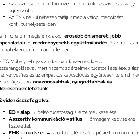
Az asszertivitás nélkül könnyen áteshetünk passzivitásba vagy
agresszióba.
Az EMK nélkül nehezen találjuk meg a valódi megoldást
konfliktushelyzetekben.
a mindhárom megjelenik, akkor
erősebb önismeret
,
jobb
apcsolatok
és
eredményesebb együttműködés
jön létre – akár
unkahelyen, akár a magánéletben.
z EQ Műhelynél gyakran dolgozunk ezen eszközök
sszehangolásával, mert hiszem: az érzelmek tudatos kezelése, a tisz
nérvényesítés és az empatikus kapcsolódás együttesen teremti me
zt a világot, ahol
önazonosabbak, nyugodtabbak és
ikeresebbek lehetünk
.
öviden összefoglalva:
EQ = alap
→ belső tudatosság + érzelmek kezelése.
Asszertív kommunikáció = stílus
→ önmagam képviselete
tisztelettel.
EMK = módszer
→ struktúrált, lépésről-lépésre kommunikáció