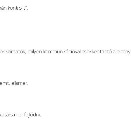
án kontrollt”.
lások várhatók, milyen kommunikációval csökkenthető a bizony
remt, elismer.
atárs mer fejlődni.