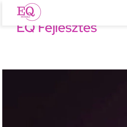
EQ Fejlesztés
Ugrás
a
tartalomhoz