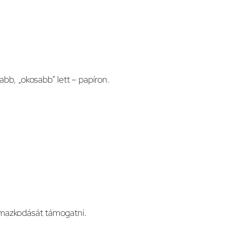
abb, „okosabb” lett – papíron.
lmazkodását támogatni.