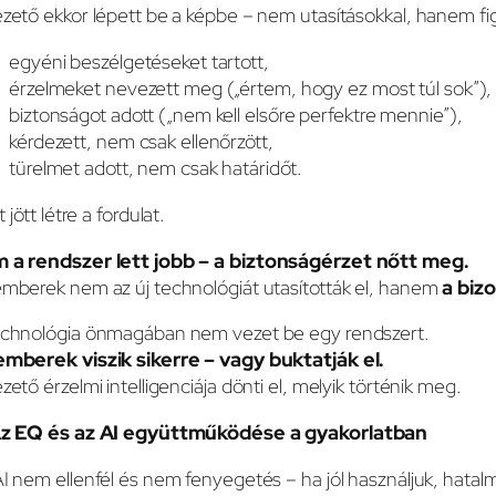
zető ekkor lépett be a képbe – nem utasításokkal, hanem f
egyéni beszélgetéseket tartott,
érzelmeket nevezett meg („értem, hogy ez most túl sok”),
biztonságot adott („nem kell elsőre perfektre mennie”),
kérdezett, nem csak ellenőrzött,
türelmet adott, nem csak határidőt.
t jött létre a fordulat.
 a rendszer lett jobb – a biztonságérzet nőtt meg.
mberek nem az új technológiát utasították el, hanem
a biz
echnológia önmagában nem vezet be egy rendszert.
emberek viszik sikerre – vagy buktatják el.
zető érzelmi intelligenciája dönti el, melyik történik meg.
Az EQ és az AI együttműködése a gyakorlatban
I nem ellenfél és nem fenyegetés – ha jól használjuk, hata