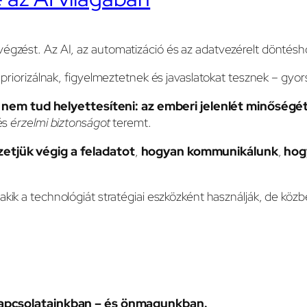
égzést. Az AI, az automatizáció és az adatvezérelt döntésh
k, priorizálnak, figyelmeztetnek és javaslatokat tesznek – 
 nem tud helyettesíteni: az emberi jelenlét minőségét
 és
érzelmi biztonságot
teremt.
etjük végig a feladatot
,
hogyan kommunikálunk
,
hog
 akik a technológiát stratégiai eszközként használják, de köz
apcsolatainkban – és önmagunkban.