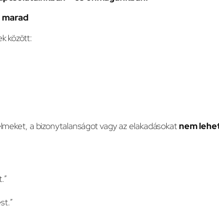
s marad
k között:
lelmeket, a bizonytalanságot vagy az elakadásokat
nem lehet
.”
st.”