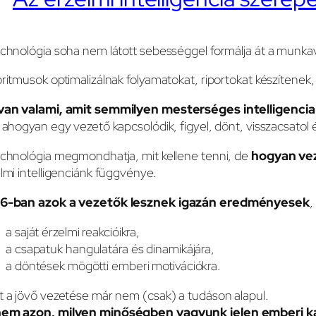
chnológia soha nem látott sebességgel formálja át a munkav
ritmusok optimalizálnak folyamatokat, riportokat készítene
van valami, amit semmilyen mesterséges intelligencia
 ahogyan egy vezető kapcsolódik, figyel, dönt, visszacsatol
chnológia megmondhatja, mit kellene tenni, de
hogyan vez
lmi intelligenciánk függvénye.
6-ban azok a vezetők lesznek igazán eredményesek
,
a saját érzelmi reakcióikra,
a csapatuk hangulatára és dinamikájára,
a döntések mögötti emberi motivációkra.
 a jövő vezetése már nem (csak) a tudáson alapul.
em azon, milyen minőségben vagyunk jelen emberi k