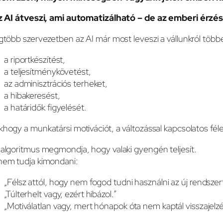
Az AI átveszi, ami automatizálható – de az emberi érzé
gtöbb szervezetben az AI már most leveszi a vállunkról többe
a riportkészítést,
a teljesítménykövetést,
az adminisztrációs terheket,
a hibakeresést,
a határidők figyelését.
hogy a munkatársi motivációt, a változással kapcsolatos fé
algoritmus megmondja, hogy valaki gyengén teljesít.
nem tudja kimondani:
„Félsz attól, hogy nem fogod tudni használni az új rendszert
„Túlterhelt vagy, ezért hibázol.”
„Motiválatlan vagy, mert hónapok óta nem kaptál visszajelzé