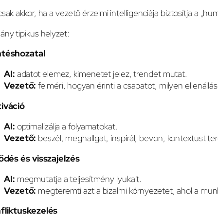
sak akkor, ha a vezető érzelmi intelligenciája biztosítja a „hum
ny tipikus helyzet:
téshozatal
AI:
adatot elemez, kimenetet jelez, trendet mutat.
Vezető:
felméri, hogyan érinti a csapatot, milyen ellenál
iváció
AI:
optimalizálja a folyamatokat.
Vezető:
beszél, meghallgat, inspirál, bevon, kontextust te
lődés és visszajelzés
AI:
megmutatja a teljesítmény lyukait.
Vezető:
megteremti azt a bizalmi környezetet, ahol a munk
fliktuskezelés