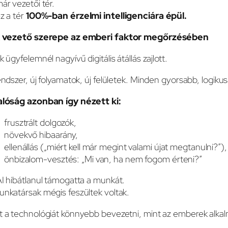
ár vezetői tér.
z a tér
100%-ban érzelmi intelligenciára épül.
A vezető szerepe az emberi faktor megőrzésében
k ügyfelemnél nagyívű digitális átállás zajlott.
endszer, új folyamatok, új felületek. Minden gyorsabb, logikus
alóság azonban így nézett ki:
frusztrált dolgozók,
növekvő hibaarány,
ellenállás („miért kell már megint valami újat megtanulni?”),
önbizalom-vesztés: „Mi van, ha nem fogom érteni?”
I hibátlanul támogatta a munkát.
nkatársak mégis feszültek voltak.
 a technológiát könnyebb bevezetni, mint az emberek alka