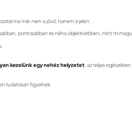
ozatal ma már nem a jövő, hanem a jelen.
gyorsabban, pontosabban és néha objektívebben, mint mi mag
.
yan kezelünk egy nehéz helyzetet
, az teljes egészében
ben tudatosan figyelnek: