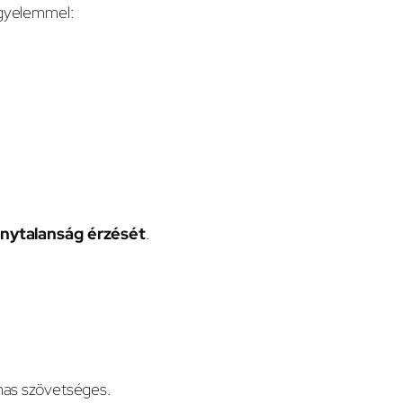
igyelemmel:
onytalanság érzését
.
lmas szövetséges.