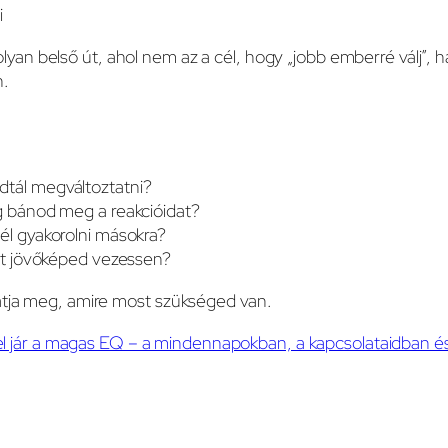
i
olyan belső út, ahol nem az a cél, hogy „jobb emberré válj”
n.
dtál megváltoztatni?
g bánod meg a reakcióidat?
él gyakorolni másokra?
ját jövőképed vezessen?
atja meg, amire most szükséged van.
 jár a magas EQ – a mindennapokban, a kapcsolataidban é