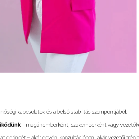
nőségi kapcsolatok és a belső stabilitás szempontjából.
űködünk
– magánemberként, szakemberként vagy vezetők
amat gerincét – akár egyéni konzultációban, akár vezetői trén