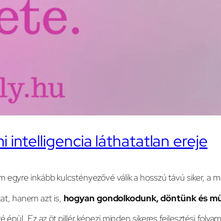
 intelligencia láthatatlan ereje
egyre inkább kulcstényezővé válik a hosszú távú siker, a mi
t, hanem azt is,
hogyan gondolkodunk, döntünk és m
épül. Ez az öt pillér képezi minden sikeres fejlesztési foly