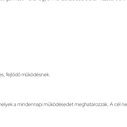
les, fejlődő működésnek.
t, amelyek a mindennapi működésedet meghatározzák. A cél n