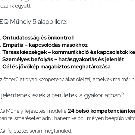
gozunk együtt.
EQ Műhely 5 alappillére:
Öntudatosság és önkontroll
Empátia – kapcsolódás másokhoz
Társas készségek – kommunikáció és kapcsolatok k
Személyes befolyás – hatásgyakorlás és jelenlét
Cél és jövőkép magabiztos meghatározása
z öt terület olyan kompetenciákat ölel fel, amelyek ma már 
 jelentenek ezek a területek a gyakorlatban?
Q Műhely fejlesztési modellje
24 belső kompetencián ke
án felismeréseket adni, hanem valódi, mélyen beépülő változ
EQ-fejlesztés során megtanulod: