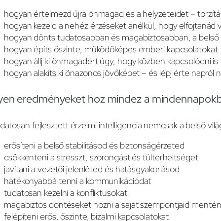
hogyan értelmezd újra önmagad és a helyzeteidet – torzítás
hogyan kezeld a nehéz érzéseket anélkül, hogy elfojtanád 
hogyan dönts tudatosabban és magabiztosabban, a belső i
hogyan építs őszinte, működőképes emberi kapcsolatokat
hogyan állj ki önmagadért úgy, hogy közben kapcsolódni is
hogyan alakíts ki önazonos jövőképet – és lépj érte napról 
lyen eredményeket hoz mindez a mindennapok
datosan fejlesztett érzelmi intelligencia nemcsak a belső vi
erősíteni a belső stabilitásod és biztonságérzeted
csökkenteni a stresszt, szorongást és túlterheltséget
javítani a vezetői jelenléted és hatásgyakorlásod
hatékonyabbá tenni a kommunikációdat
tudatosan kezelni a konfliktusokat
magabiztos döntéseket hozni a saját szempontjaid menté
felépíteni erős, őszinte, bizalmi kapcsolatokat