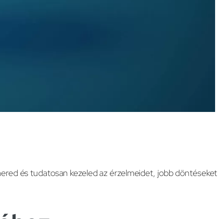
ered és tudatosan kezeled az érzelmeidet, jobb döntéseket