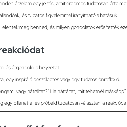
minden érzelem egy jelzés, amit érdemes tudatosan értelme
landóak, és tudatos figyelemmel irányítható a hatásuk.
k jelentek meg benned, és milyen gondolatok erősítették ez
 reakciódat
ni és átgondolni a helyzetet.
a, egy inspiráló beszélgetés vagy egy tudatos önreflexió.
engem, vagy hátráltat?” Ha hátráltat, mit tehetnél másképp?
 egy pillanatra, és próbáld tudatosan választani a reakcióda