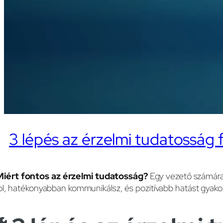
3 lépés az érzelmi tudatosság 
Miért fontos az érzelmi tudatosság?
Egy vezető számára 
l, hatékonyabban kommunikálsz, és pozitívabb hatást gyakor