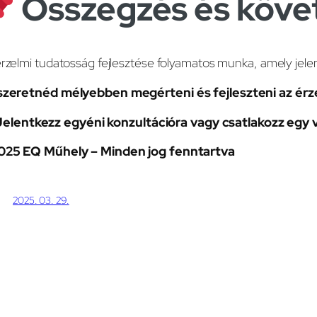
Összegzés és köve
rzelmi tudatosság fejlesztése folyamatos munka, amely jele
szeretnéd mélyebben megérteni és fejleszteni az érze
Jelentkezz egyéni konzultációra vagy csatlakozz egy 
025 EQ Műhely – Minden jog fenntartva
2025. 03. 29.