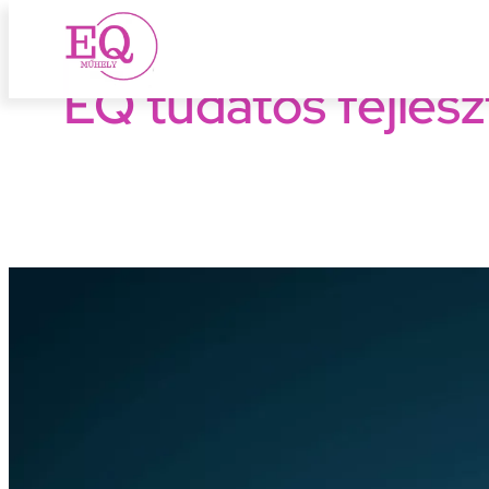
EQ tudatos fejles
Ugrás
a
tartalomhoz