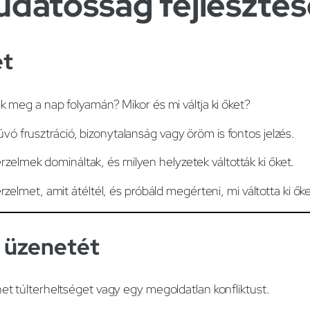
 tudatosság fejleszté
et
 meg a nap folyamán? Mikor és mi váltja ki őket?
 frusztráció, bizonytalanság vagy öröm is fontos jelzés.
érzelmek domináltak, és milyen helyzetek váltották ki őket.
lmet, amit átéltél, és próbáld megérteni, mi váltotta ki őke
d üzenetét
et túlterheltséget vagy egy megoldatlan konfliktust.