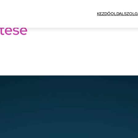
KEZDŐOLDAL
SZOLG
ztése