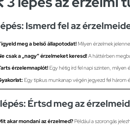
 3 lépés az érzelmi
 lépés: Ismerd fel az érzelmeid
Figyeld meg a belső állapotodat!
Milyen érzelmek jelennek
Ne csak a „nagy” érzelmeket keresd!
A háttérben megbúvó
Tarts érzelemnaplót!
Egy hétig írd fel napi szinten, milyen 
yakorlat:
Egy tipikus munkanap végén jegyezd fel három érze
 lépés: Értsd meg az érzelmei
Mit akar mondani az érzelmed?
Például a szorongás jelezh