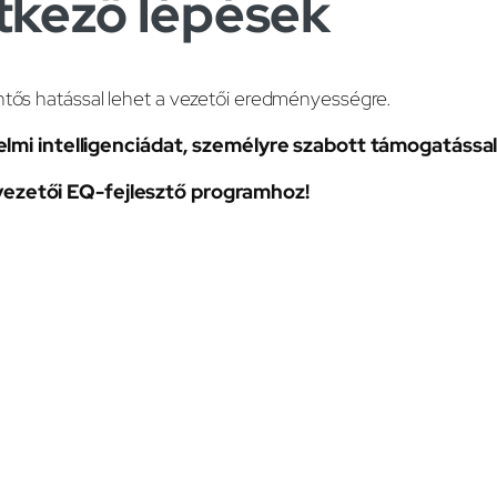
tkező lépések
ntős hatással lehet a vezetői eredményességre.
lmi intelligenciádat, személyre szabott támogatássa
vezetői EQ-fejlesztő programhoz!