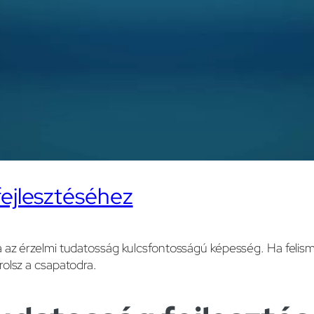
fejlesztéséhez
az érzelmi tudatosság kulcsfontosságú képesség. Ha felism
olsz a csapatodra.