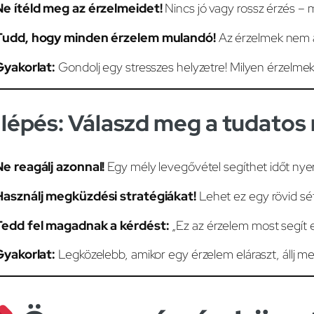
Ne ítéld meg az érzelmeidet!
Nincs jó vagy rossz érzés – 
Tudd, hogy minden érzelem mulandó!
Az érzelmek nem ál
yakorlat:
Gondolj egy stresszes helyzetre! Milyen érzelme
 lépés: Válaszd meg a tudatos
Ne reagálj azonnal!
Egy mély levegővétel segíthet időt nyer
Használj megküzdési stratégiákat!
Lehet ez egy rövid sét
Tedd fel magadnak a kérdést:
„Ez az érzelem most segít 
yakorlat:
Legközelebb, amikor egy érzelem eláraszt, állj meg