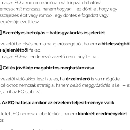
 magas EQ a kommunikációban válik igazán láthatóvá.
emcsak
mit
mondasz, hanem
hogyan
— ez dönti el, hogy egy
isszajelzés épít vagy rombol, egy döntés elfogadott vagy
egkérdőjelezett lesz.
️
Személyes befolyás – hatásgyakorlás és jelenlét
 vezetői befolyás nem a hang erősségéből, hanem
a hitelességbő
s a jelenlétből
fakad.
 magas EQ-val rendelkező vezető nem irányít – hat.
️
Cél és jövőkép magabiztos meghatározása
 vezetői vízió akkor lesz hiteles, ha
érzelmi erő
is van mögötte.
 célokhoz nemcsak stratégia, hanem
belső meggyőződés
is kell — e
z, amit az EQ stabilizál.
. Az EQ hatása: amikor az érzelem teljesítménnyé válik
 fejlett EQ nemcsak jobb légkört, hanem
konkrét eredményeket
oz: