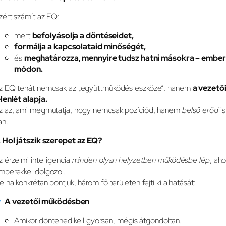
zért számít az EQ:
mert
befolyásolja a döntéseidet,
formálja a kapcsolataid minőségét,
és
meghatározza, mennyire tudsz hatni másokra – ember
módon.
z EQ tehát nemcsak az „együttműködés eszköze”, hanem
a vezető
elenlét alapja.
z az, ami megmutatja, hogy nemcsak pozíciód, hanem
belső erőd
is
an.
. Hol játszik szerepet az EQ?
z érzelmi intelligencia
minden olyan helyzetben működésbe lép
, aho
mberekkel dolgozol.
e ha konkrétan bontjuk, három fő területen fejti ki a hatását:
A vezetői működésben
Amikor döntened kell gyorsan, mégis átgondoltan.