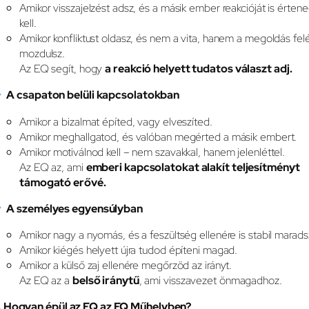
Amikor visszajelzést adsz, és a másik ember reakcióját is érten
kell.
Amikor konfliktust oldasz, és nem a vita, hanem a megoldás fel
mozdulsz.
Az EQ segít, hogy
a reakció helyett tudatos választ adj.
A csapaton belüli kapcsolatokban
Amikor a bizalmat építed, vagy elveszíted.
Amikor meghallgatod, és valóban megérted a másik embert.
Amikor motiválnod kell – nem szavakkal, hanem jelenléttel.
Az EQ az, ami
emberi kapcsolatokat alakít teljesítményt
támogató erővé.
A személyes egyensúlyban
Amikor nagy a nyomás, és a feszültség ellenére is stabil marads
Amikor kiégés helyett újra tudod építeni magad.
Amikor a külső zaj ellenére megőrzöd az irányt.
Az EQ az a
belső iránytű
, ami visszavezet önmagadhoz.
. Hogyan épül az EQ az EQ Műhelyben?