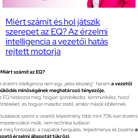
Miért számít és hol játszik
szerepet az EQ? Az érzelmi
intelligencia a vezetői hatás
rejtett motorja
. Miért számít az EQ?
z érzelmi intelligencia nem egy „extra készség”, hanem
a vezetői
űködés minőségének meghatározó tényezője.
z EQ határozza meg, hogyan gondolkodsz, kommunikálsz, hozol
öntéseket, és hogyan maradsz stabil, amikor mások kibillennek.
 kutatások szerint a vezetői teljesítmény több mint 70%-ban érzelmi
ompetenciákon múlik, nem technikai tudáson.
e még fontosabb: a csapatok hangulata, teljesítménye és bizalma
a
ezető érzelmi állapotát tükrözi.