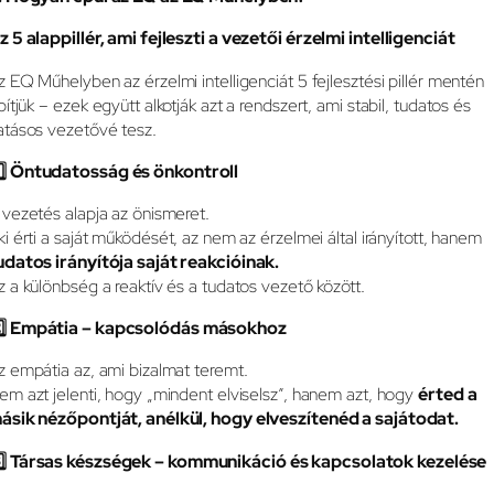
z 5 alappillér, ami fejleszti a vezetői érzelmi intelligenciát
z EQ Műhelyben az érzelmi intelligenciát 5 fejlesztési pillér mentén
pítjük – ezek együtt alkotják azt a rendszert, ami stabil, tudatos és
atásos vezetővé tesz.
️
Öntudatosság és önkontroll
 vezetés alapja az önismeret.
ki érti a saját működését, az nem az érzelmei által irányított, hanem
udatos irányítója saját reakcióinak.
z a különbség a reaktív és a tudatos vezető között.
️
Empátia – kapcsolódás másokhoz
z empátia az, ami bizalmat teremt.
em azt jelenti, hogy „mindent elviselsz”, hanem azt, hogy
érted a
ásik nézőpontját, anélkül, hogy elveszítenéd a sajátodat.
️
Társas készségek – kommunikáció és kapcsolatok kezelése