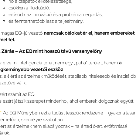
nő a csapatok elkötelezettsége,
csökken a fluktuáció,
erősödik az innováció és a problémamegoldás,
és fenntarthatóbb lesz a teljesítmény.
 magas EQ-jú vezető
nemcsak célokat ér el, hanem embereket
mel fel.
. Zárás – Az EQ mint hosszú távú versenyelőny
z érzelmi intelligencia tehát nem egy „puha” terület, hanem
a
egkeményebb vezetői eszköz
.
z, aki érti az érzelmek működését, stabilabb, hitelesebb és inspiráló
ezetővé válik.
zért számít az EQ.
s ezért játszik szerepet mindenhol, ahol emberek dolgoznak együtt.
Az EQ Műhelyben ezt a tudást tesszük rendszerré – gyakorlatiasan
érhetően, személyre szabottan.
ert az érzelmek nem akadályoznak – ha érted őket,
erőforrássá
álnak.