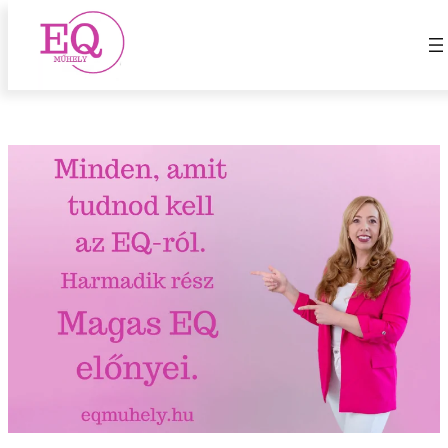
Magas EQ előnye
Ugrás
a
tartalomhoz