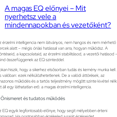
A magas EQ előnyei – Mit
nyerhetsz vele a
mindennapokban és vezetőként?
z érzelmi intelligencia nem látványos, nem hangos és nem mérhető
ercek alatt – mégis óriási hatással van arra, hogyan működsz. A
öntéseid, a kapcsolataid, az érzelmi stabilitásod, a vezetői hatásod 
ind összefüggenek az EQ szinteddel.
okan hiszik, hogy a sikerhez elsősorban tudás és kemény munka kell.
s valóban: ezek nélkülözhetetlenek. De a valódi áttörések, az
nazonos működés és a tartós teljesítmény mögött szinte kivétel nélk
tt áll egy láthatatlan erő: a magas érzelmi intelligencia.
. Önismeret és tudatos működés
z EQ egyik legfontosabb előnye, hogy segít mélyebben érteni
nmagad. Ha pontosabban érzékeled a saját érzéseidet,