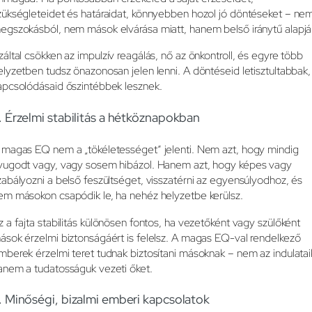
zükségleteidet és határaidat, könnyebben hozol jó döntéseket – ne
egszokásból, nem mások elvárása miatt, hanem belső iránytű alapjá
záltal csökken az impulzív reagálás, nő az önkontroll, és egyre több
elyzetben tudsz önazonosan jelen lenni. A döntéseid letisztultabbak,
apcsolódásaid őszintébbek lesznek.
. Érzelmi stabilitás a hétköznapokban
 magas EQ nem a „tökéletességet” jelenti. Nem azt, hogy mindig
yugodt vagy, vagy sosem hibázol. Hanem azt, hogy képes vagy
zabályozni a belső feszültséget, visszatérni az egyensúlyodhoz, és
em másokon csapódik le, ha nehéz helyzetbe kerülsz.
z a fajta stabilitás különösen fontos, ha vezetőként vagy szülőként
ások érzelmi biztonságáért is felelsz. A magas EQ-val rendelkező
mberek érzelmi teret tudnak biztosítani másoknak – nem az indulatai
anem a tudatosságuk vezeti őket.
. Minőségi, bizalmi emberi kapcsolatok