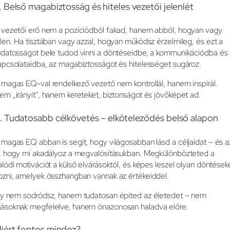
. Belső magabiztosság és hiteles vezetői jelenlét
 vezetői erő nem a pozíciódból fakad, hanem abból, hogyan vagy
elen. Ha tisztában vagy azzal, hogyan működsz érzelmileg, és ezt a
udatosságot bele tudod vinni a döntéseidbe, a kommunikációdba és
apcsolataidba, az magabiztosságot és hitelességet sugároz.
 magas EQ-val rendelkező vezető nem kontrollál, hanem inspirál.
em „irányít”, hanem kereteket, biztonságot és jövőképet ad.
. Tudatosabb célkövetés – elköteleződés belső alapon
 magas EQ abban is segít, hogy világosabban lásd a céljaidat – és a
s, hogy mi akadályoz a megvalósításukban. Megkülönbözteted a
alódi motivációt a külső elvárásoktól, és képes leszel olyan döntések
ozni, amelyek összhangban vannak az értékeiddel.
gy nem sodródsz, hanem tudatosan építed az életedet – nem
ásoknak megfelelve, hanem önazonosan haladva előre.
iért fontos mindez?