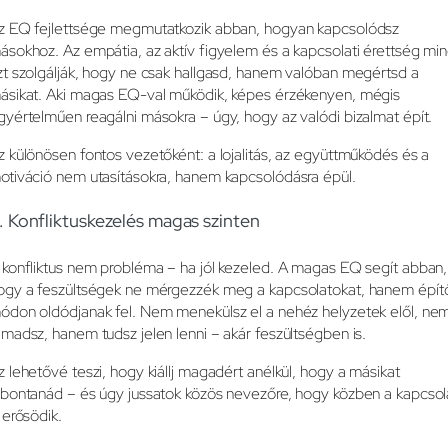
z EQ fejlettsége megmutatkozik abban, hogyan kapcsolódsz
ásokhoz. Az empátia, az aktív figyelem és a kapcsolati érettség mi
zt szolgálják, hogy ne csak hallgasd, hanem valóban megértsd a
ásikat. Aki magas EQ-val működik, képes érzékenyen, mégis
gyértelműen reagálni másokra – úgy, hogy az valódi bizalmat épít.
z különösen fontos vezetőként: a lojalitás, az együttműködés és a
otiváció nem utasításokra, hanem kapcsolódásra épül.
. Konfliktuskezelés magas szinten
 konfliktus nem probléma – ha jól kezeled. A magas EQ segít abban,
ogy a feszültségek ne mérgezzék meg a kapcsolatokat, hanem épít
ódon oldódjanak fel. Nem menekülsz el a nehéz helyzetek elől, ne
ámadsz, hanem tudsz jelen lenni – akár feszültségben is.
z lehetővé teszi, hogy kiállj magadért anélkül, hogy a másikat
ebontanád – és úgy jussatok közös nevezőre, hogy közben a kapcsol
s erősödik.