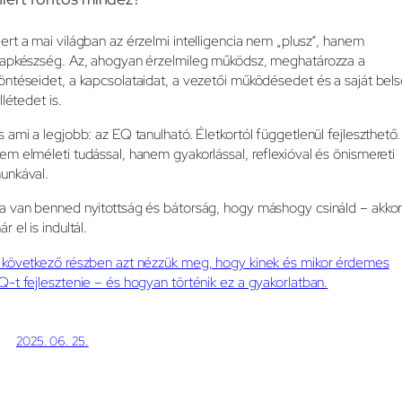
ert a mai világban az érzelmi intelligencia nem „plusz”, hanem
lapkészség. Az, ahogyan érzelmileg működsz, meghatározza a
öntéseidet, a kapcsolataidat, a vezetői működésedet és a saját bel
llétedet is.
s ami a legjobb: az EQ tanulható. Életkortól függetlenül fejleszthető.
em elméleti tudással, hanem gyakorlással, reflexióval és önismereti
unkával.
a van benned nyitottság és bátorság, hogy máshogy csináld – akko
r el is indultál.
 következő részben azt nézzük meg, hogy kinek és mikor érdemes
Q-t fejlesztenie – és hogyan történik ez a gyakorlatban.
2025. 06. 25.