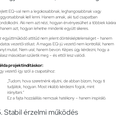
ejlett EQ-val nem a legokosabbnak, leghangosabbnak vagy
eggyorsabbnak kell lenni. Hanem annak, aki tud csapatban
ondolkodni. Aki nem azt nézi, hogyan érvényesülhet a többiek kárár
 hanem azt, hogyan lehetne mindenki együtt sikeres.
z együttműködő attitűd nem jelent döntésképtelenséget – hanem
udatos vezetői stílust. A magas EQ-jú vezető nem kontrollál, hanem
rányt mutat. Nem ural, hanem bevon. Képes úgy kérdezni, hogy a
álasz másokban születik meg – és ettől lesz valódi.
élda projektindításkor:
gy vezető így szól a csapatához:
„Tudom, hova szeretnénk eljutni, de abban bízom, hogy ti
tudjátok, hogyan. Most inkább kérdezni fogok, mint
irányítani.”
Ez a fajta hozzáállás nemcsak hatékony – hanem inspiráló.
5. Stabil érzelmi működés