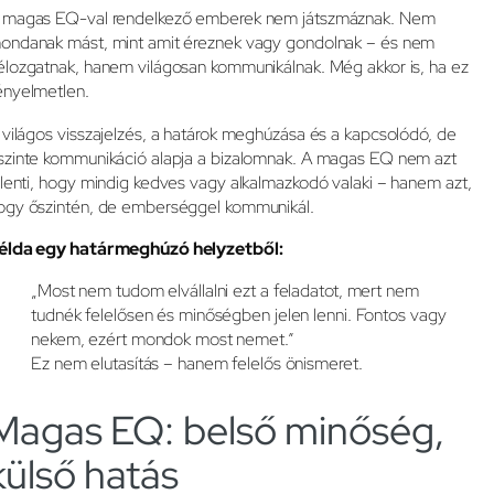
 magas EQ-val rendelkező emberek nem játszmáznak. Nem
ondanak mást, mint amit éreznek vagy gondolnak – és nem
élozgatnak, hanem világosan kommunikálnak. Még akkor is, ha ez
ényelmetlen.
 világos visszajelzés, a határok meghúzása és a kapcsolódó, de
szinte kommunikáció alapja a bizalomnak. A magas EQ nem azt
elenti, hogy mindig kedves vagy alkalmazkodó valaki – hanem azt,
ogy őszintén, de emberséggel kommunikál.
élda egy határmeghúzó helyzetből:
„Most nem tudom elvállalni ezt a feladatot, mert nem
tudnék felelősen és minőségben jelen lenni. Fontos vagy
nekem, ezért mondok most nemet.”
Ez nem elutasítás – hanem felelős önismeret.
Magas EQ: belső minőség,
külső hatás