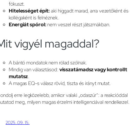
fókuszt.
Hitelességet épít:
aki higgadt marad, arra vezetőként és
kollégaként is felnéznek.
Energiát spórol:
nem veszel részt játszmákban.
Mit vigyél magaddal?
A bántó mondatok nem rólad szólnak.
Mindig van választásod:
visszatámadsz vagy kontrollt
mutatsz
.
A magas EQ-s válasz rövid, tiszta és irányt mutat.
ondolj erre legközelebb, amikor valaki „odaszúr”: a reakcióddal
utatod meg, milyen magas érzelmi intelligenciával rendelkezel.
2025. 09. 15.