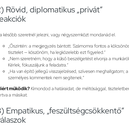
) Rövid, diplomatikus „privát”
reakciók
a később szeretnél jelezni, vagy négyszemközt mondanád el.
„Őszintén: a megjegyzés bántott. Számomra fontos a kölcsönö
tisztelet — köszönöm, ha legközelebb ezt figyeled.”
„Nem szeretném, hogy a külső beszélgetést elvonja a munkáról
Kérlek, fókuszáljunk a feladatra.”
„Ha van építő jellegű visszajelzésed, szívesen meghallgatom; a
személyes kommentek nem segítenek.”
iért működik?
Kimondod a határaidat, de méltósággal, tiszteletbe
artva a másikat.
3) Empatikus, „feszültségcsökkentő”
válaszok