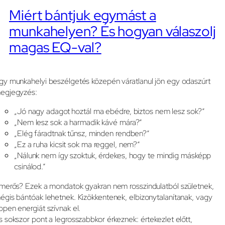
Miért bántjuk egymást a
munkahelyen? És hogyan válaszolj
magas EQ-val?
gy munkahelyi beszélgetés közepén váratlanul jön egy odaszúrt
egjegyzés:
„Jó nagy adagot hoztál ma ebédre, biztos nem lesz sok?”
„Nem lesz sok a harmadik kávé mára?”
„Elég fáradtnak tűnsz, minden rendben?”
„Ez a ruha kicsit sok ma reggel, nem?”
„Nálunk nem így szoktuk, érdekes, hogy te mindig másképp
csinálod.”
smerős? Ezek a mondatok gyakran nem rosszindulatból születnek,
égis bántóak lehetnek. Kizökkentenek, elbizonytalanítanak, vagy
ppen energiát szívnak el.
s sokszor pont a legrosszabbkor érkeznek: értekezlet előtt,