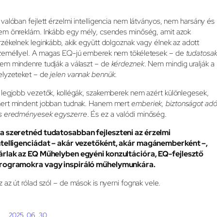
 valóban fejlett érzelmi intelligencia nem látványos, nem harsány és
em önreklám. Inkább egy mély, csendes minőség, amit azok
rzékelnek leginkább, akik együtt dolgoznak vagy élnek az adott
zeméllyel. A magas EQ-jú emberek nem tökéletesek – de
tudatosa
em mindenre tudják a választ – de
kérdeznek
. Nem mindig uralják a
elyzeteket – de
jelen vannak bennük
.
 legjobb vezetők, kollégák, szakemberek nem azért különlegesek,
ert mindent jobban tudnak. Hanem mert
emberiek, biztonságot ad
s eredményesek egyszerre
. És ez a valódi minőség.
a szeretnéd tudatosabban fejleszteni az érzelmi
ntelligenciádat – akár vezetőként, akár magánemberként –,
árlak az EQ Műhelyben egyéni konzultációra, EQ-fejlesztő
rogramokra vagy inspiráló műhelymunkára.
z az út rólad szól – de mások is nyerni fognak vele.
2025. 06. 30.