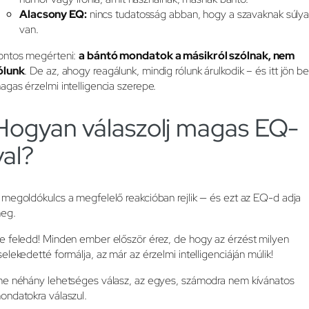
Alacsony EQ:
nincs tudatosság abban, hogy a szavaknak súly
van.
ontos megérteni:
a bántó mondatok a másikról szólnak, nem
ólunk
. De az, ahogy reagálunk, mindig rólunk árulkodik – és itt jön be
agas érzelmi intelligencia szerepe.
Hogyan válaszolj magas EQ-
val?
 megoldókulcs a megfelelő reakcióban rejlik — és ezt az EQ-d adja
eg.
e feledd! Minden ember először érez, de hogy az érzést milyen
selekedetté formálja, az már az érzelmi intelligenciáján múlik!
me néhány lehetséges válasz, az egyes, számodra nem kívánatos
ondatokra válaszul.