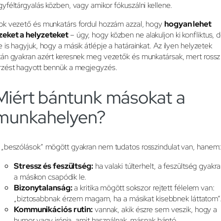
gyféltárgyalás közben, vagy amikor fókuszálni kellene.
ok vezető és munkatárs fordul hozzám azzal, hogy
hogyan lehet
zeket a helyzeteket
– úgy, hogy közben ne alakuljon ki konfliktus, 
e is hagyjuk, hogy a másik átlépje a határainkat. Az ilyen helyzetek
tán gyakran azért keresnek meg vezetők és munkatársak, mert rossz
rzést hagyott bennük a megjegyzés.
Miért bántunk másokat a
munkahelyen?
 „beszólások” mögött gyakran nem tudatos rosszindulat van, hanem
Stressz és feszültség:
ha valaki túlterhelt, a feszültség gyakr
a másikon csapódik le.
Bizonytalanság:
a kritika mögött sokszor rejtett félelem van:
„biztosabbnak érzem magam, ha a másikat kisebbnek láttatom”
Kommunikációs rutin:
vannak, akik észre sem veszik, hogy a
humor vagy irónia, amit használnak, másnak bántó.