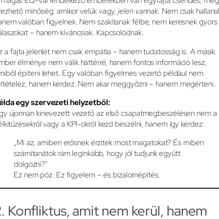
 magas EQ-val rendelkező emberekben van egyfajta csendes, még
rezhető minőség: amikor velük vagy,
jelen vannak
. Nem csak hallana
anem valóban figyelnek. Nem szakítanak félbe, nem keresnek gyors
álaszokat – hanem kíváncsiak. Kapcsolódnak.
z a fajta jelenlét nem csak empátia – hanem tudatosság is. A másik
mber élménye nem válik háttérré, hanem fontos információ lesz,
miből építeni lehet. Egy valóban figyelmes vezető például nem
eltételez, hanem kérdez. Nem akar meggyőzni – hanem megérteni.
élda egy szervezeti helyzetből:
gy újonnan kinevezett vezető az első csapatmegbeszélésen nem a
élkitűzésekről vagy a KPI-okról kezd beszélni, hanem így kérdez:
„Mi az, amiben erősnek érzitek most magatokat? És miben
számítanátok rám leginkább, hogy jól tudjunk együtt
dolgozni?”
Ez nem póz. Ez figyelem – és bizalomépítés.
2. Konfliktus, amit nem kerül, hanem