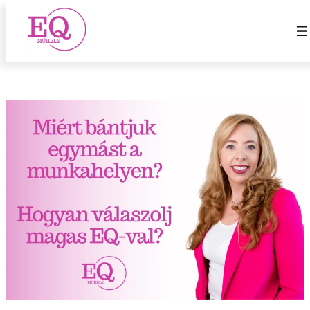
Magas EQ
Ugrás
a
tartalomhoz