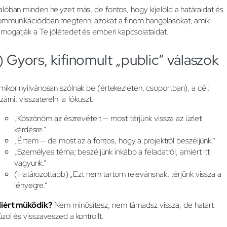
alóban minden helyzet más, de fontos, hogy kijelöld a határaidat és
ommunikációdban megtenni azokat a finom hangolásokat, amik
ámogatják a Te jólétedet és emberi kapcsolataidat.
) Gyors, kifinomult „public” válaszok
mikor nyilvánosan szólnak be (értekezleten, csoportban), a cél:
zárni, visszaterelni a fókuszt.
„Köszönöm az észrevételt — most térjünk vissza az üzleti
kérdésre.”
„Értem — de most az a fontos, hogy a projektről beszéljünk.”
„Személyes téma; beszéljünk inkább a feladatról, amiért itt
vagyunk.”
(Határozottabb) „Ezt nem tartom relevánsnak, térjünk vissza a
lényegre.”
iért működik?
Nem minősítesz, nem támadsz vissza, de határt
úzol és visszaveszed a kontrollt.