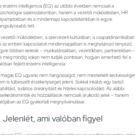
z érzelmi intelligencia (EQ) az utóbbi években nemcsak a
szichológiai szakirodalomban, hanem a vezetői működésben, HR
olyamatokban és a mindennapi kapcsolatainkban is egyre
angsúlyosabb lett.
 vezetői működésben, a szervezeti kultúrában, a csapatdinamikában
s az emberi kapcsolatok mindennapjaiban is meghatározó tényező.
gyre többen keresik – munkatársakban, vezetőkben, partnerekben –
e még mindig sokan nem tudják pontosan, hogyan ismerhető fel a
alóban fejlett érzelmi intelligencia.
 magas EQ ugyanis nem hangosságot, nem mesterkélt kedvességet
em is túlbeszélt érzékenységet jelent. Sokkal inkább egy belső
tabilitást, tudatos önirányítást és hiteles kapcsolódást. Az alábbi
iselkedésminták és hozzáállások nemcsak árulkodó jelek – hanem
alójában az EQ gyakorlati megnyilvánulásai.
. Jelenlét, ami valóban figyel