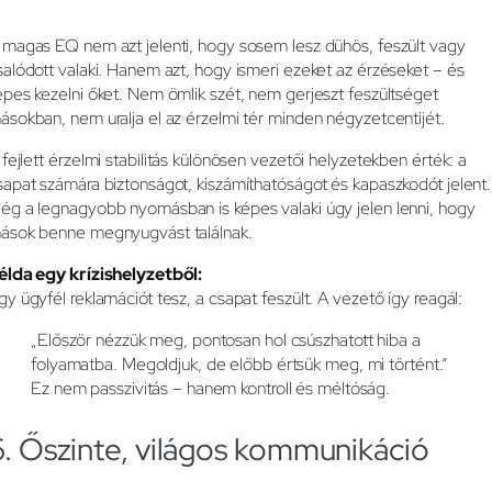
 magas EQ nem azt jelenti, hogy sosem lesz dühös, feszült vagy
salódott valaki. Hanem azt, hogy ismeri ezeket az érzéseket – és
épes kezelni őket. Nem ömlik szét, nem gerjeszt feszültséget
ásokban, nem uralja el az érzelmi tér minden négyzetcentijét.
 fejlett érzelmi stabilitás különösen vezetői helyzetekben érték: a
sapat számára biztonságot, kiszámíthatóságot és kapaszkodót jelent.
ég a legnagyobb nyomásban is képes valaki úgy jelen lenni, hogy
ások benne megnyugvást találnak.
élda egy krízishelyzetből:
gy ügyfél reklamációt tesz, a csapat feszült. A vezető így reagál:
„Először nézzük meg, pontosan hol csúszhatott hiba a
folyamatba. Megoldjuk, de előbb értsük meg, mi történt.”
Ez nem passzivitás – hanem kontroll és méltóság.
6. Őszinte, világos kommunikáció