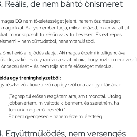
3. Reális, de nem bántó önismeret
 magas EQ nem tökéletességet jelent, hanem őszinteséget
nmagunkkal. Az ilyen ember tudja, mikor hibázott, mikor vállalt túl
okat, mikor kapcsolt túl későn vagy túl hevesen. És ezt képes
eismerni – nem bűntudatból, hanem tanulásból.
z önreflexió a fejlődés alapja. Aki magas érzelmi intelligenciával
űködik, az képes úgy ránézni a saját hibáira, hogy közben nem veszít
l önbecsülését – és nem tolja át a felelősséget másokra.
élda egy tréninghelyzetből:
gy résztvevő a következő nap így szól oda az egyik társának:
„Tegnap túl erősen reagáltam arra, amit mondtál. Utólag
jobban értem, mi váltotta ki bennem, és szeretném, ha
tudnánk még erről beszélni.”
Ez nem gyengeség – hanem érzelmi érettség.
4. Együttműködés, nem versengés