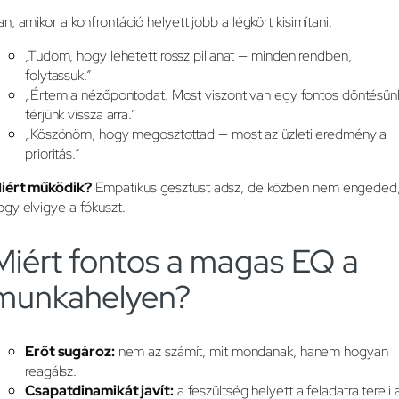
an, amikor a konfrontáció helyett jobb a légkört kisimítani.
„Tudom, hogy lehetett rossz pillanat — minden rendben,
folytassuk.”
„Értem a nézőpontodat. Most viszont van egy fontos döntésün
térjünk vissza arra.”
„Köszönöm, hogy megosztottad — most az üzleti eredmény a
prioritás.”
iért működik?
Empatikus gesztust adsz, de közben nem engeded
ogy elvigye a fókuszt.
Miért fontos a magas EQ a
munkahelyen?
Erőt sugároz:
nem az számít, mit mondanak, hanem hogyan
reagálsz.
Csapatdinamikát javít:
a feszültség helyett a feladatra tereli 