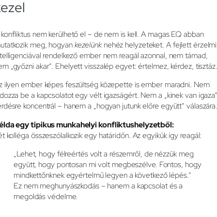
kezel
 konfliktus nem kerülhető el – de nem is kell. A magas EQ abban
utatkozik meg, hogyan
kezelünk
nehéz helyzeteket. A fejlett érzelmi
ntelligenciával rendelkező ember nem reagál azonnal, nem támad,
em „győzni akar”. Ehelyett visszalép egyet: értelmez, kérdez, tisztáz
z ilyen ember képes feszültség közepette is ember maradni. Nem
ldozza be a kapcsolatot egy vélt igazságért. Nem a „kinek van igaza
érdésre koncentrál – hanem a „hogyan jutunk előre együtt” válaszára
élda egy tipikus munkahelyi konfliktushelyzetből:
ét kolléga összeszólalkozik egy határidőn. Az egyikük így reagál:
„Lehet, hogy félreértés volt a részemről, de nézzük meg
együtt, hogy pontosan mi volt megbeszélve. Fontos, hogy
mindkettőnknek egyértelmű legyen a következő lépés.”
Ez nem meghunyászkodás – hanem a kapcsolat és a
megoldás védelme.