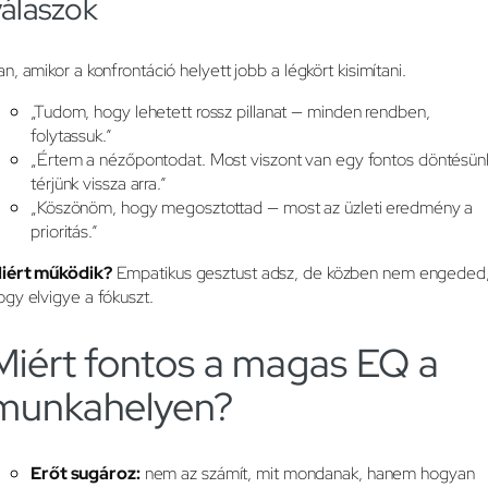
válaszok
an, amikor a konfrontáció helyett jobb a légkört kisimítani.
„Tudom, hogy lehetett rossz pillanat — minden rendben,
folytassuk.”
„Értem a nézőpontodat. Most viszont van egy fontos döntésün
térjünk vissza arra.”
„Köszönöm, hogy megosztottad — most az üzleti eredmény a
prioritás.”
iért működik?
Empatikus gesztust adsz, de közben nem engeded
ogy elvigye a fókuszt.
Miért fontos a magas EQ a
munkahelyen?
Erőt sugároz:
nem az számít, mit mondanak, hanem hogyan