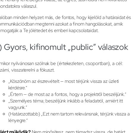
ondatokra válaszul.
alóban minden helyzet más, de fontos, hogy kijelöld a határaidat és
ommunikációdban megtenni azokat a finom hangolásokat, amik
ámogatják a Te jólétedet és emberi kapcsolataidat.
) Gyors, kifinomult „public” válaszok
mikor nyilvánosan szólnak be (értekezleten, csoportban), a cél:
zárni, visszaterelni a fókuszt.
„Köszönöm az észrevételt — most térjünk vissza az üzleti
kérdésre.”
„Értem — de most az a fontos, hogy a projektről beszéljünk.”
„Személyes téma; beszéljünk inkább a feladatról, amiért itt
vagyunk.”
(Határozottabb) „Ezt nem tartom relevánsnak, térjünk vissza a
lényegre.”
iért működik?
Nem minősítesz, nem támadsz vissza, de határt