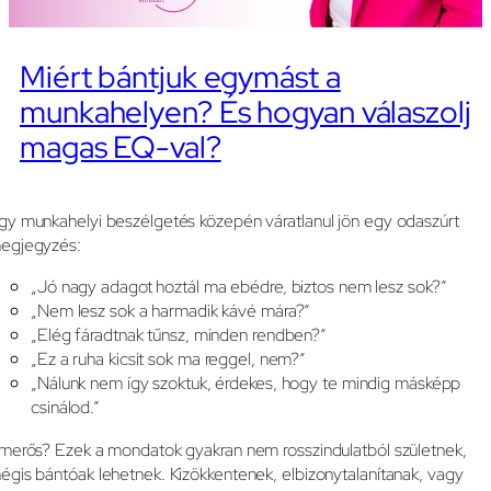
Miért bántjuk egymást a
munkahelyen? És hogyan válaszolj
magas EQ-val?
gy munkahelyi beszélgetés közepén váratlanul jön egy odaszúrt
egjegyzés:
„Jó nagy adagot hoztál ma ebédre, biztos nem lesz sok?”
„Nem lesz sok a harmadik kávé mára?”
„Elég fáradtnak tűnsz, minden rendben?”
„Ez a ruha kicsit sok ma reggel, nem?”
„Nálunk nem így szoktuk, érdekes, hogy te mindig másképp
csinálod.”
smerős? Ezek a mondatok gyakran nem rosszindulatból születnek,
égis bántóak lehetnek. Kizökkentenek, elbizonytalanítanak, vagy