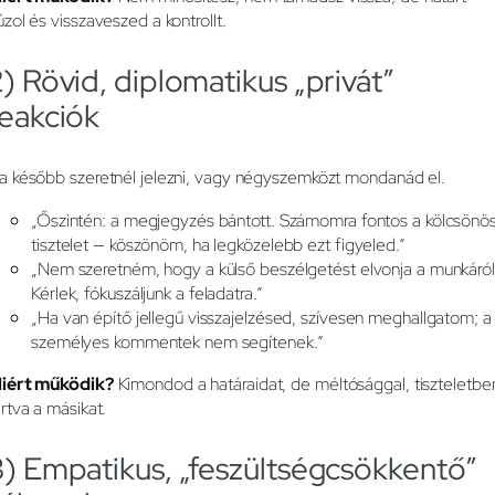
úzol és visszaveszed a kontrollt.
) Rövid, diplomatikus „privát”
reakciók
a később szeretnél jelezni, vagy négyszemközt mondanád el.
„Őszintén: a megjegyzés bántott. Számomra fontos a kölcsönö
tisztelet — köszönöm, ha legközelebb ezt figyeled.”
„Nem szeretném, hogy a külső beszélgetést elvonja a munkáról
Kérlek, fókuszáljunk a feladatra.”
„Ha van építő jellegű visszajelzésed, szívesen meghallgatom; a
személyes kommentek nem segítenek.”
iért működik?
Kimondod a határaidat, de méltósággal, tiszteletbe
artva a másikat.
3) Empatikus, „feszültségcsökkentő”