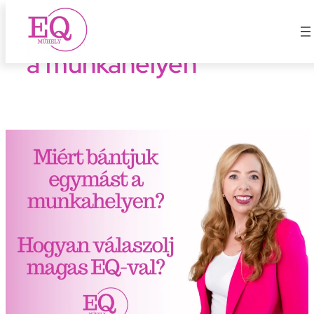
Miért bántjuk egymást
Ugrás
a
a munkahelyen
tartalomhoz