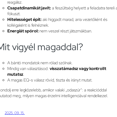
reagálsz.
Csapatdinamikát javít:
a feszültség helyett a feladatra tereli 
fókuszt.
Hitelességet épít:
aki higgadt marad, arra vezetőként és
kollégaként is felnéznek.
Energiát spórol:
nem veszel részt játszmákban.
Mit vigyél magaddal?
A bántó mondatok nem rólad szólnak.
Mindig van választásod:
visszatámadsz vagy kontrollt
mutatsz
.
A magas EQ-s válasz rövid, tiszta és irányt mutat.
ondolj erre legközelebb, amikor valaki „odaszúr”: a reakcióddal
utatod meg, milyen magas érzelmi intelligenciával rendelkezel.
2025. 09. 15.