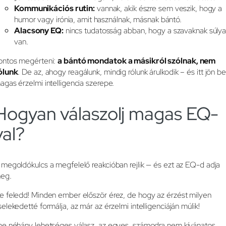
Kommunikációs rutin:
vannak, akik észre sem veszik, hogy a
humor vagy irónia, amit használnak, másnak bántó.
Alacsony EQ:
nincs tudatosság abban, hogy a szavaknak súly
van.
ontos megérteni:
a bántó mondatok a másikról szólnak, nem
ólunk
. De az, ahogy reagálunk, mindig rólunk árulkodik – és itt jön be
agas érzelmi intelligencia szerepe.
Hogyan válaszolj magas EQ-
val?
 megoldókulcs a megfelelő reakcióban rejlik — és ezt az EQ-d adja
eg.
e feledd! Minden ember először érez, de hogy az érzést milyen
selekedetté formálja, az már az érzelmi intelligenciáján múlik!
me néhány lehetséges válasz, az egyes, számodra nem kívánatos