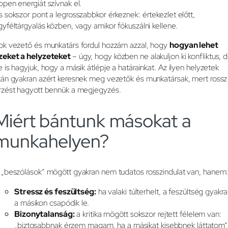
ppen energiát szívnak el.
s sokszor pont a legrosszabbkor érkeznek: értekezlet előtt,
gyféltárgyalás közben, vagy amikor fókuszálni kellene.
ok vezető és munkatárs fordul hozzám azzal, hogy
hogyan lehet
zeket a helyzeteket
– úgy, hogy közben ne alakuljon ki konfliktus, 
e is hagyjuk, hogy a másik átlépje a határainkat. Az ilyen helyzetek
tán gyakran azért keresnek meg vezetők és munkatársak, mert rossz
rzést hagyott bennük a megjegyzés.
Miért bántunk másokat a
munkahelyen?
 „beszólások” mögött gyakran nem tudatos rosszindulat van, hanem
Stressz és feszültség:
ha valaki túlterhelt, a feszültség gyakr
a másikon csapódik le.
Bizonytalanság:
a kritika mögött sokszor rejtett félelem van:
„biztosabbnak érzem magam, ha a másikat kisebbnek láttatom”