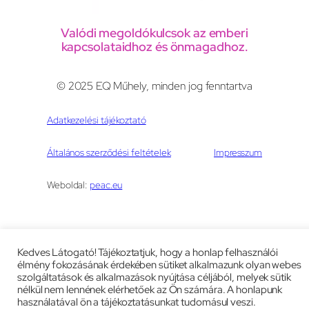
Valódi megoldókulcsok az emberi
kapcsolataidhoz és önmagadhoz.
© 2025 EQ Műhely, minden jog fenntartva
Adatkezelési tájékoztató
Általános szerződési feltételek
Impresszum
Weboldal:
peac.eu
Kedves Látogató! Tájékoztatjuk, hogy a honlap felhasználói
élmény fokozásának érdekében sütiket alkalmazunk olyan webes
szolgáltatások és alkalmazások nyújtása céljából, melyek sütik
nélkül nem lennének elérhetőek az Ön számára. A honlapunk
használatával ön a tájékoztatásunkat tudomásul veszi.