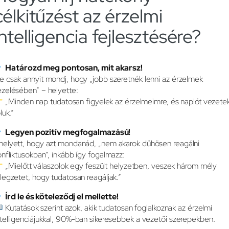
célkitűzést az érzelmi
intelligencia fejlesztésére?
Határozd meg pontosan, mit akarsz!
e csak annyit mondj, hogy „jobb szeretnék lenni az érzelmek
ezelésében” – helyette:
„Minden nap tudatosan figyelek az érzelmeimre, és naplót vezete
luk.”
Legyen pozitív megfogalmazású!
helyett, hogy azt mondanád, „nem akarok dühösen reagálni
onfliktusokban”, inkább így fogalmazz:
„Mielőtt válaszolok egy feszült helyzetben, veszek három mély
élegzetet, hogy tudatosan reagáljak.”
Írd le és köteleződj el mellette!
Kutatások szerint azok, akik tudatosan foglalkoznak az érzelmi
ntelligenciájukkal, 90%-ban sikeresebbek a vezetői szerepekben.