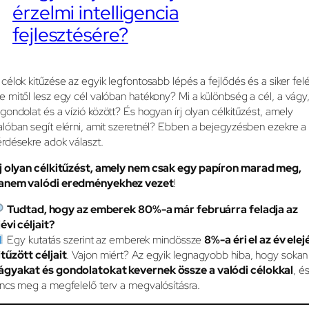
érzelmi intelligencia
fejlesztésére?
 célok kitűzése az egyik legfontosabb lépés a fejlődés és a siker felé
e mitől lesz egy cél valóban hatékony? Mi a különbség a cél, a vágy
 gondolat és a vízió között? És hogyan írj olyan célkitűzést, amely
alóban segít elérni, amit szeretnél? Ebben a bejegyzésben ezekre a
érdésekre adok választ.
rj olyan célkitűzést, amely nem csak egy papíron marad meg,
anem valódi eredményekhez vezet
!
Tudtad, hogy az emberek 80%-a már februárra feladja az
jévi céljait?
Egy kutatás szerint az emberek mindössze
8%-a éri el az év elej
itűzött céljait
. Vajon miért? Az egyik legnagyobb hiba, hogy sokan
ágyakat és gondolatokat kevernek össze a valódi célokkal
, é
incs meg a megfelelő terv a megvalósításra.