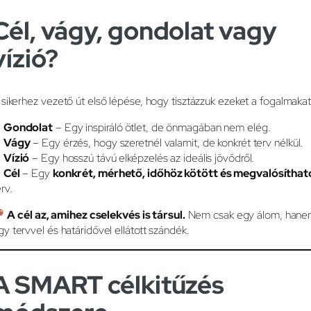
Cél, vágy, gondolat vagy
vízió?
 sikerhez vezető út első lépése, hogy tisztázzuk ezeket a fogalmakat
✔
Gondolat
– Egy inspiráló ötlet, de önmagában nem elég.
✔
Vágy
– Egy érzés, hogy szeretnél valamit, de konkrét terv nélkül.
✔
Vízió
– Egy hosszú távú elképzelés az ideális jövődről.
✔
Cél
– Egy
konkrét, mérhető, időhöz kötött és megvalósíthat
rv.
A cél az, amihez cselekvés is társul.
Nem csak egy álom, han
gy tervvel és határidővel ellátott szándék.
A SMART célkitűzés