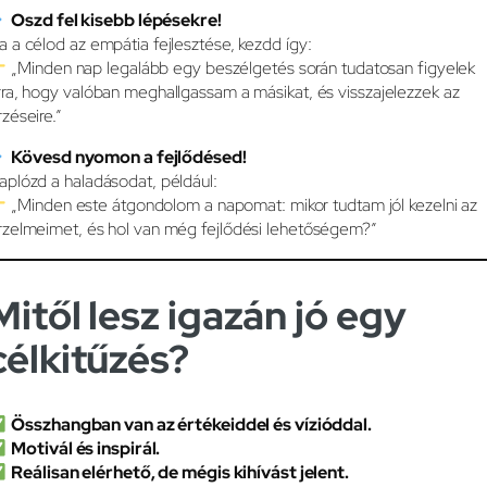
Oszd fel kisebb lépésekre!
a a célod az empátia fejlesztése, kezdd így:
„Minden nap legalább egy beszélgetés során tudatosan figyelek
rra, hogy valóban meghallgassam a másikat, és visszajelezzek az
rzéseire.”
Kövesd nyomon a fejlődésed!
aplózd a haladásodat, például:
„Minden este átgondolom a napomat: mikor tudtam jól kezelni az
rzelmeimet, és hol van még fejlődési lehetőségem?”
Mitől lesz igazán jó egy
célkitűzés?
Összhangban van az értékeiddel és vízióddal.
Motivál és inspirál.
Reálisan elérhető, de mégis kihívást jelent.