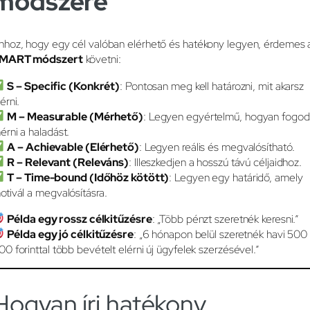
módszere
hhoz, hogy egy cél valóban elérhető és hatékony legyen, érdemes 
MART módszert
követni:
S – Specific (Konkrét)
: Pontosan meg kell határozni, mit akarsz
érni.
M – Measurable (Mérhető)
: Legyen egyértelmű, hogyan fogod
érni a haladást.
A – Achievable (Elérhető)
: Legyen reális és megvalósítható.
R – Relevant (Releváns)
: Illeszkedjen a hosszú távú céljaidhoz.
T – Time-bound (Időhöz kötött)
: Legyen egy határidő, amely
otivál a megvalósításra.
Példa egy rossz célkitűzésre
: „Több pénzt szeretnék keresni.”
Példa egy jó célkitűzésre
: „6 hónapon belül szeretnék havi 500
00 forinttal több bevételt elérni új ügyfelek szerzésével.”
Hogyan írj hatékony