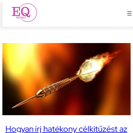
SMART cél
Ugrás
a
tartalomhoz
Hogyan írj hatékony célkitűzést az