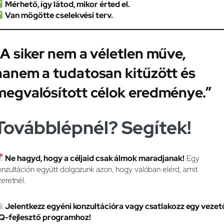
Mérhető, így látod, mikor érted el.
Van mögötte cselekvési terv.
„A siker nem a véletlen műve,
hanem a tudatosan kitűzött és
megvalósított célok eredménye.”
Továbblépnél? Segítek!
Ne hagyd, hogy a céljaid csak álmok maradjanak!
Egy
onzultáción együtt dolgozunk azon, hogy valóban elérd, amit
zeretnél.
Jelentkezz egyéni konzultációra vagy csatlakozz egy vezet
Q-fejlesztő programhoz!