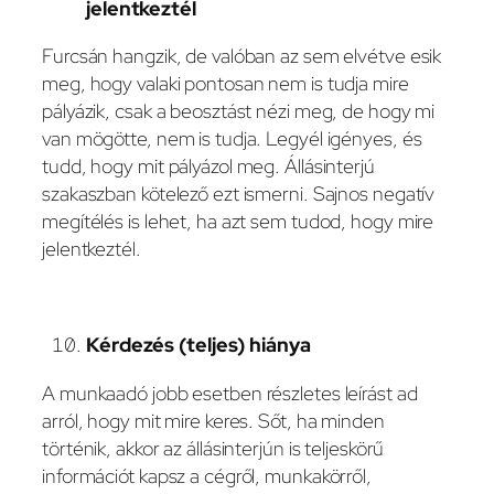
jelentkeztél
Furcsán hangzik, de valóban az sem elvétve esik
meg, hogy valaki pontosan nem is tudja mire
pályázik, csak a beosztást nézi meg, de hogy mi
van mögötte, nem is tudja. Legyél igényes, és
tudd, hogy mit pályázol meg. Állásinterjú
szakaszban kötelező ezt ismerni. Sajnos negatív
megítélés is lehet, ha azt sem tudod, hogy mire
jelentkeztél.
Kérdezés (teljes) hiánya
A munkaadó jobb esetben részletes leírást ad
arról, hogy mit mire keres. Sőt, ha minden
történik, akkor az állásinterjún is teljeskörű
információt kapsz a cégről, munkakörről,