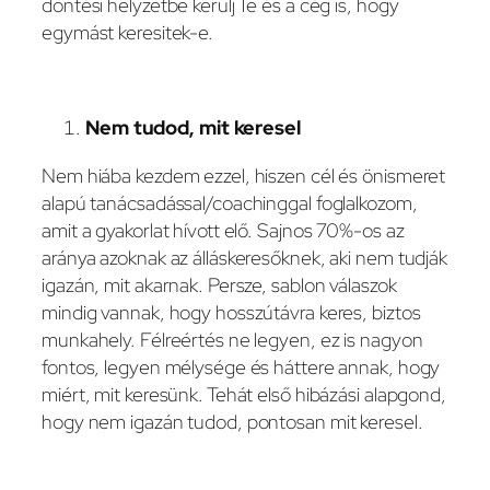
döntési helyzetbe kerülj Te és a cég is, hogy
egymást keresitek-e.
Nem tudod, mit keresel
Nem hiába kezdem ezzel, hiszen cél és önismeret
alapú tanácsadással/coachinggal foglalkozom,
amit a gyakorlat hívott elő. Sajnos 70%-os az
aránya azoknak az álláskeresőknek, aki nem tudják
igazán, mit akarnak. Persze, sablon válaszok
mindig vannak, hogy hosszútávra keres, biztos
munkahely. Félreértés ne legyen, ez is nagyon
fontos, legyen mélysége és háttere annak, hogy
miért, mit keresünk. Tehát első hibázási alapgond,
hogy nem igazán tudod, pontosan mit keresel.