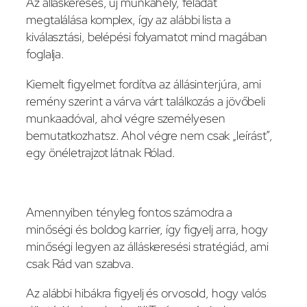
Az álláskeresés, új munkahely, feladat
megtalálása komplex, így az alábbi lista a
kiválasztási, belépési folyamatot mind magában
foglalja.
Kiemelt figyelmet fordítva az állásinterjúra, ami
remény szerint a várva várt találkozás a jövőbeli
munkaadóval, ahol végre személyesen
bemutatkozhatsz. Ahol végre nem csak „leírást”,
egy önéletrajzot látnak Rólad.
Amennyiben tényleg fontos számodra a
minőségi és boldog karrier, így figyelj arra, hogy
minőségi legyen az álláskeresési stratégiád, ami
csak Rád van szabva.
Az alábbi hibákra figyelj és orvosold, hogy valós