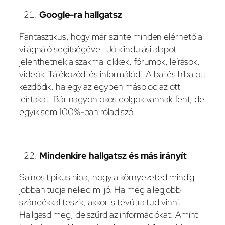
Google-ra hallgatsz
Fantasztikus, hogy már szinte minden elérhető a
világháló segítségével. Jó kiindulási alapot
jelenthetnek a szakmai cikkek, fórumok, leírások,
videók. Tájékozódj és informálódj. A baj és hiba ott
kezdődik, ha egy az egyben másolod az ott
leírtakat. Bár nagyon okos dolgok vannak fent, de
egyik sem 100%-ban rólad szól.
Mindenkire hallgatsz és más irányít
Sajnos tipikus hiba, hogy a környezeted mindig
jobban tudja neked mi jó. Ha még a legjobb
szándékkal teszik, akkor is tévútra tud vinni.
Hallgasd meg, de szűrd az információkat. Amint