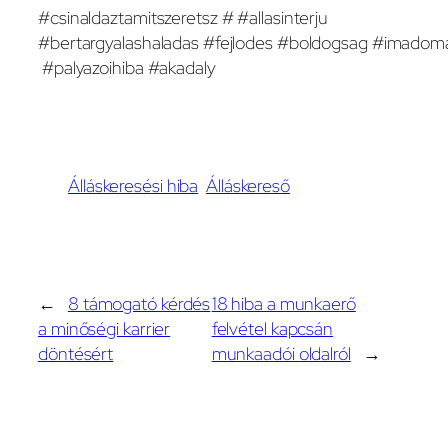
#csinaldaztamitszeretsz # #allasinterju
#bertargyalashaladas #fejlodes #boldogsag #imadom
#palyazoihiba #akadaly
Álláskeresési hiba
Álláskereső
←
8 támogató kérdés
18 hiba a munkaerő
a minőségi karrier
felvétel kapcsán
döntésért
munkaadói oldalról
→