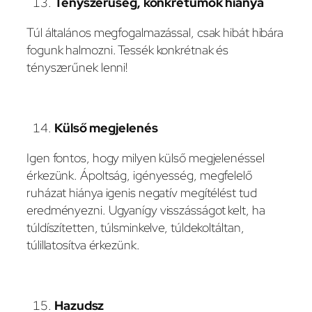
Tényszerűség, konkrétumok hiánya
Túl általános megfogalmazással, csak hibát hibára
fogunk halmozni. Tessék konkrétnak és
tényszerűnek lenni!
Külső megjelenés
Igen fontos, hogy milyen külső megjelenéssel
érkezünk. Ápoltság, igényesség, megfelelő
ruházat hiánya igenis negatív megítélést tud
eredményezni. Ugyanígy visszásságot kelt, ha
túldíszítetten, túlsminkelve, túldekoltáltan,
túlillatosítva érkezünk.
Hazudsz