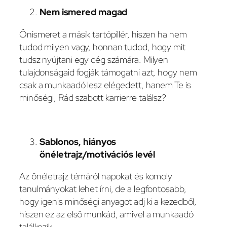
Nem ismered magad
Önismeret a másik tartópillér, hiszen ha nem
tudod milyen vagy, honnan tudod, hogy mit
tudsz nyújtani egy cég számára. Milyen
tulajdonságaid fogják támogatni azt, hogy nem
csak a munkaadó lesz elégedett, hanem Te is
minőségi, Rád szabott karrierre találsz?
Sablonos, hiányos
önéletrajz/motivációs levél
Az önéletrajz témáról napokat és komoly
tanulmányokat lehet írni, de a legfontosabb,
hogy igenis minőségi anyagot adj ki a kezedből,
hiszen ez az első munkád, amivel a munkaadó
találkozik.