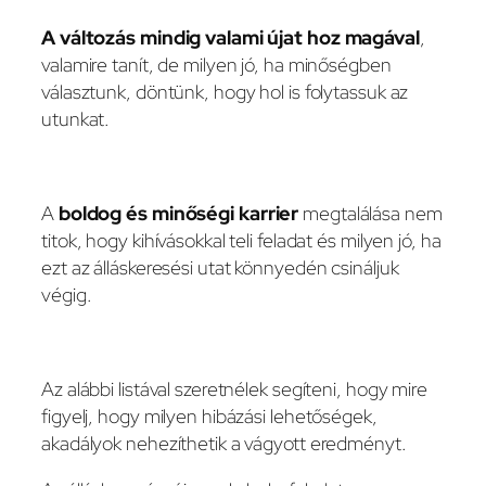
A változás mindig valami újat hoz magával
,
valamire tanít, de milyen jó, ha minőségben
választunk, döntünk, hogy hol is folytassuk az
utunkat.
A
boldog és minőségi karrier
megtalálása nem
titok, hogy kihívásokkal teli feladat és milyen jó, ha
ezt az álláskeresési utat könnyedén csináljuk
végig.
Az alábbi listával szeretnélek segíteni, hogy mire
figyelj, hogy milyen hibázási lehetőségek,
akadályok nehezíthetik a vágyott eredményt.