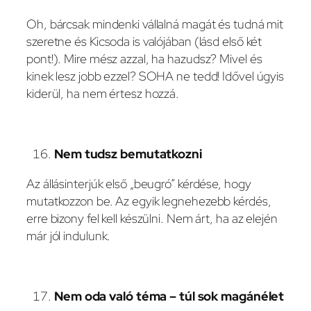
Oh, bárcsak mindenki vállalná magát és tudná mit
szeretne és Kicsoda is valójában (lásd első két
pont!). Mire mész azzal, ha hazudsz? Mivel és
kinek lesz jobb ezzel? SOHA ne tedd! Idővel úgyis
kiderül, ha nem értesz hozzá.
Nem tudsz bemutatkozni
Az állásinterjúk első „beugró” kérdése, hogy
mutatkozzon be. Az egyik legnehezebb kérdés,
erre bizony fel kell készülni. Nem árt, ha az elején
már jól indulunk.
Nem oda való téma – túl sok magánélet