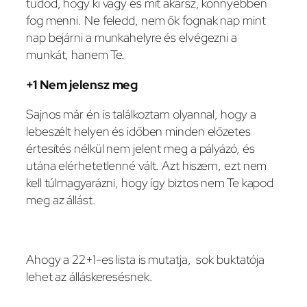
tudod, hogy ki vagy és mit akarsz, könnyebben
fog menni. Ne feledd, nem ők fognak nap mint
nap bejárni a munkahelyre és elvégezni a
munkát, hanem Te.
+1 Nem jelensz meg
Sajnos már én is találkoztam olyannal, hogy a
lebeszélt helyen és időben minden előzetes
értesítés nélkül nem jelent meg a pályázó, és
utána elérhetetlenné vált. Azt hiszem, ezt nem
kell túlmagyarázni, hogy így biztos nem Te kapod
meg az állást.
Ahogy a 22+1-es lista is mutatja, sok buktatója
lehet az álláskeresésnek.