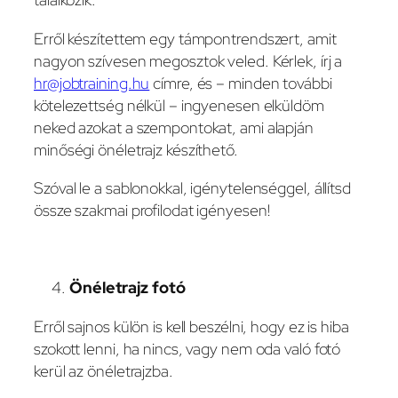
Erről készítettem egy támpontrendszert, amit
nagyon szívesen megosztok veled. Kérlek, írj a
hr@jobtraining.hu
címre, és – minden további
kötelezettség nélkül – ingyenesen elküldöm
neked azokat a szempontokat, ami alapján
minőségi önéletrajz készíthető.
Szóval le a sablonokkal, igénytelenséggel, állítsd
össze szakmai profilodat igényesen!
Önéletrajz fotó
Erről sajnos külön is kell beszélni, hogy ez is hiba
szokott lenni, ha nincs, vagy nem oda való fotó
kerül az önéletrajzba.