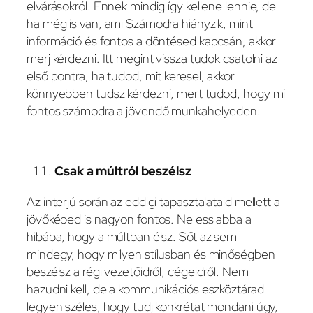
elvárásokról. Ennek mindig így kellene lennie, de
ha még is van, ami Számodra hiányzik, mint
információ és fontos a döntésed kapcsán, akkor
merj kérdezni. Itt megint vissza tudok csatolni az
első pontra, ha tudod, mit keresel, akkor
könnyebben tudsz kérdezni, mert tudod, hogy mi
fontos számodra a jövendő munkahelyeden.
Csak a múltról beszélsz
Az interjú során az eddigi tapasztalataid mellett a
jövőképed is nagyon fontos. Ne ess abba a
hibába, hogy a múltban élsz. Sőt az sem
mindegy, hogy milyen stílusban és minőségben
beszélsz a régi vezetőidről, cégeidről. Nem
hazudni kell, de a kommunikációs eszköztárad
legyen széles, hogy tudj konkrétat mondani úgy,