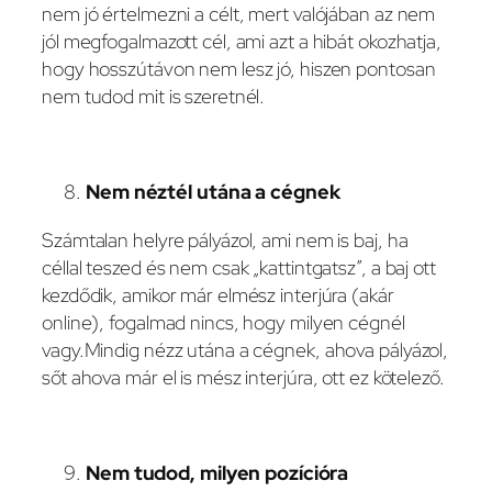
nem jó értelmezni a célt, mert valójában az nem
jól megfogalmazott cél, ami azt a hibát okozhatja,
hogy hosszútávon nem lesz jó, hiszen pontosan
nem tudod mit is szeretnél.
Nem néztél utána a cégnek
Számtalan helyre pályázol, ami nem is baj, ha
céllal teszed és nem csak „kattintgatsz”, a baj ott
kezdődik, amikor már elmész interjúra (akár
online), fogalmad nincs, hogy milyen cégnél
vagy.Mindig nézz utána a cégnek, ahova pályázol,
sőt ahova már el is mész interjúra, ott ez kötelező.
Nem tudod, milyen pozícióra