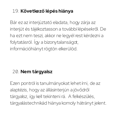
Következő lépés hiánya
Bár ez az interjúztató eladata, hogy zárja az
interjút és tájékoztasson a további lépésekről. De
ha ezt nem teszi, akkor ne legyél rest kérdezni a
folytatásról. Így a bizonytalanságot,
információhiányt rögtön elkerülöd.
Nem tárgyalsz
Ezen pontról is tanulmányokat lehet írni, de az
alaptézis, hogy az állásinterjún a jövődről
tárgyalsz, így kell tekinteni rá. A felkészülés,
tárgyalástechnikád hiánya komoly hátrányt jelent.