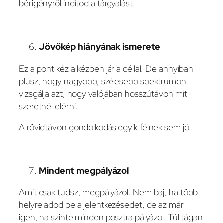
bérigényről indítod a tárgyalást.
Jövőkép hiányának ismerete
Ez a pont kéz a kézben jár a céllal. De annyiban
plusz, hogy nagyobb, szélesebb spektrumon
vizsgálja azt, hogy valójában hosszútávon mit
szeretnél elérni.
A rövidtávon gondolkodás egyik félnek sem jó.
Mindent megpályázol
Amit csak tudsz, megpályázol. Nem baj, ha több
helyre adod be a jelentkezésedet, de az már
igen, ha szinte minden posztra pályázol. Túl tágan