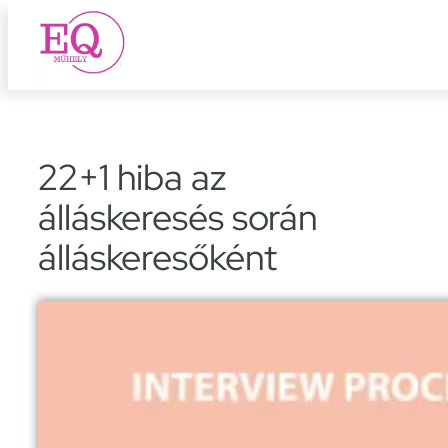
Ugrás
a
tartalomhoz
22+1 hiba az
álláskeresés során
álláskeresőként