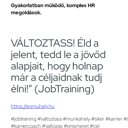
Gyakorlatban működő, komplex HR
megoldások.
VÁLTOZTASS! Éld a
jelent, tedd le a jövőd
alapjait, hogy holnap
már a céljaidnak tudj
élni!” (JobTraining)
https://eqmuhely.hu
#jobtraining #valtoztass #munkahely #siker #karrier #
#karriercoach #valtozas #onismeret #cel