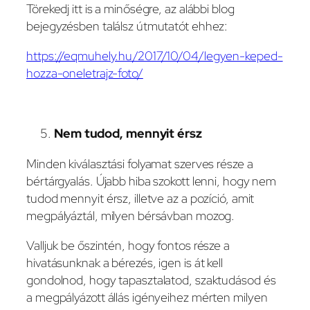
Törekedj itt is a minőségre, az alábbi blog
bejegyzésben találsz útmutatót ehhez:
https://eqmuhely.hu/2017/10/04/legyen-keped-
hozza-oneletrajz-foto/
Nem tudod, mennyit érsz
Minden kiválasztási folyamat szerves része a
bértárgyalás. Újabb hiba szokott lenni, hogy nem
tudod mennyit érsz, illetve az a pozíció, amit
megpályáztál, milyen bérsávban mozog.
Valljuk be őszintén, hogy fontos része a
hivatásunknak a bérezés, igen is át kell
gondolnod, hogy tapasztalatod, szaktudásod és
a megpályázott állás igényeihez mérten milyen