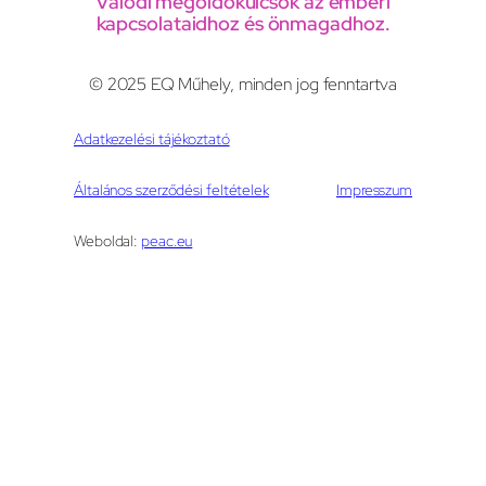
Valódi megoldókulcsok az emberi
kapcsolataidhoz és önmagadhoz.
© 2025 EQ Műhely, minden jog fenntartva
Adatkezelési tájékoztató
Általános szerződési feltételek
Impresszum
Weboldal:
peac.eu