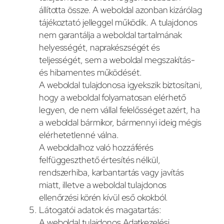
állította össze. A weboldal azonban kizárólag
tájékoztató jelleggel működik. A tulajdonos
nem garantálja a weboldal tartalmának
helyességét, naprakészségét és
teljességét, sem a weboldal megszakítás-
és hibamentes működését.
A weboldal tulajdonosa igyekszik biztosítani,
hogy a weboldal folyamatosan elérhető
legyen, de nem vállal felelősséget azért, ha
a weboldal bármikor, bármennyi ideig mégis
elérhetetlenné válna.
A weboldalhoz való hozzáférés
felfüggeszthető értesítés nélkül,
rendszerhiba, karbantartás vagy javítás
miatt, illetve a weboldal tulajdonos
ellenőrzési körén kívül eső okokból.
Látogatói adatok és magatartás:
A weboldal tulajdonos Adatkezelési