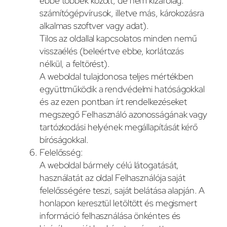
ebbe többek között, de nem kizárólag:
számítógépvírusok, illetve más, károkozásra
alkalmas szoftver vagy adat).
Tilos az oldallal kapcsolatos minden nemű
visszaélés (beleértve ebbe, korlátozás
nélkül, a feltörést).
A weboldal tulajdonosa teljes mértékben
együttműködik a rendvédelmi hatóságokkal
és az ezen pontban írt rendelkezéseket
megszegő Felhasználó azonosságának vagy
tartózkodási helyének megállapítását kérő
bíróságokkal.
Felelősség:
A weboldal bármely célú látogatását,
használatát az oldal Felhasználója saját
felelősségére teszi, saját belátása alapján. A
honlapon keresztül letöltött és megismert
információ felhasználása önkéntes és