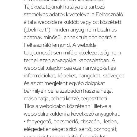
Tájékoztatójának hatálya alá tartozó,
személyes adatok kivételével a Felhasználó
által a weboldalra küldött vagy ott közzétett
(„belinkelt”) minden anyag nem bizalmas
adatnak minősül, annak tulajdonjogáról a
Felhasználó lemond. A weboldal
tulajdonosát semmiféle kötelezettség nem
terheli ezen anyagokkal kapcsolatban. A
weboldal tulajdonosa ezen anyagokat és
információkat, képeket, hangokat, szöveget
és az ott megjelent egyéb dolgokat
bármilyen célra szabadon használhatja,
másolhatja, teheti közzé, terjesztheti.
Tilos a weboldalon közzétenni, illetve a
weboldalra küldeni a következő anyagokat:
• fenyegető, becsmérlő, obszcén, illetlen,
elégedetlenséget szító, sértő, pornográf,
visszaélést megvalósító, faji gyűlölet