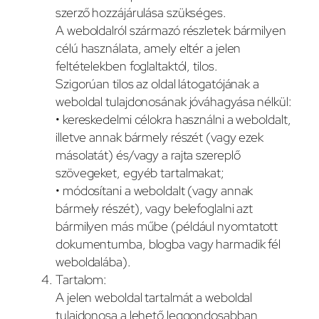
szerző hozzájárulása szükséges.
A weboldalról származó részletek bármilyen
célú használata, amely eltér a jelen
feltételekben foglaltaktól, tilos.
Szigorúan tilos az oldal látogatójának a
weboldal tulajdonosának jóváhagyása nélkül:
• kereskedelmi célokra használni a weboldalt,
illetve annak bármely részét (vagy ezek
másolatát) és/vagy a rajta szereplő
szövegeket, egyéb tartalmakat;
• módosítani a weboldalt (vagy annak
bármely részét), vagy belefoglalni azt
bármilyen más műbe (például nyomtatott
dokumentumba, blogba vagy harmadik fél
weboldalába).
Tartalom:
A jelen weboldal tartalmát a weboldal
tulajdonosa a lehető leggondosabban