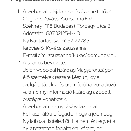
A weboldal tulajdonosa és üzemeltetője:
Cégnév: Kovács Zsuzsanna E.V.
Székhely: 1118 Budapest, Torbágy utca 2.
Adószám: 68732125-1-43
Nyilvántartási szám: 52172285
Képviselő: Kovács Zsuzsanna
E-mail cím: zsuzsanna[kukac]eqmuhely.hu
Általános bevezetés:
Jelen weboldal kizárólag Magyarországon
élő személyek részére készült, így a
szolgáltatásokra és promóciókra vonatkozó
valamennyi információ kizárólag az adott
országra vonatkozik.
A weboldal megnyitásával az oldal
Felhasználója elfogadja, hogy a jelen Jogi
Nyilatkozat kötelezi őt. Ha nem ért egyet a
nyilatkozatban foglaltakkal kérem, ne