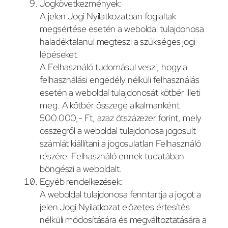
Jogkövetkezmények:
A jelen Jogi Nyilatkozatban foglaltak
megsértése esetén a weboldal tulajdonosa
haladéktalanul megteszi a szükséges jogi
lépéseket.
A Felhasználó tudomásul veszi, hogy a
felhasználási engedély nélküli felhasználás
esetén a weboldal tulajdonosát kötbér illeti
meg. A kötbér összege alkalmanként
500.000,- Ft, azaz ötszázezer forint, mely
összegről a weboldal tulajdonosa jogosult
számlát kiállítani a jogosulatlan Felhasználó
részére. Felhasználó ennek tudatában
böngészi a weboldalt.
Egyéb rendelkezések:
A weboldal tulajdonosa fenntartja a jogot a
jelen Jogi Nyilatkozat előzetes értesítés
nélküli módosítására és megváltoztatására a