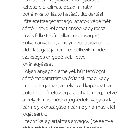
keltésére alkalmas, diszkriminatív,
botránykeltő, lázító hatású, titoktartási
kötelezettséget áthágó, adatok védelmét
sértő, illetve kellemetlenség vagy rossz
érzés felkeltésére alkalmas anyagok;
• olyan anyagok, amelyre vonatkozóan az
oldal látogatója nem rendelkezik minden
szükséges engedéllyel, illetve
jóváhagyással;
• olyan anyagok, amelyek büntetőjogot
sértő magatartást valósítanak meg, vagy
erre bujtogatnak, amelyekkel kapcsolatban
polgári jogi felelősség állapítható meg, illetve
amelyek más módon jogsértők, vagy a világ
bármelyik országában bármely harmadik fél
jogát sértik;
• technikailag ártalmas anyagok (beleértve