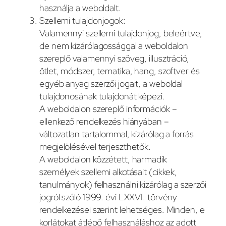
használja a weboldalt.
Szellemi tulajdonjogok:
Valamennyi szellemi tulajdonjog, beleértve,
de nem kizárólagossággal a weboldalon
szereplő valamennyi szöveg, illusztráció,
ötlet, módszer, tematika, hang, szoftver és
egyéb anyag szerzői jogait, a weboldal
tulajdonosának tulajdonát képezi.
A weboldalon szereplő információk –
ellenkező rendelkezés hiányában –
változatlan tartalommal, kizárólag a forrás
megjelölésével terjeszthetők.
A weboldalon közzétett, harmadik
személyek szellemi alkotásait (cikkek,
tanulmányok) felhasználni kizárólag a szerzői
jogról szóló 1999. évi LXXVI. törvény
rendelkezései szerint lehetséges. Minden, e
korlátokat átlépő felhasználáshoz az adott