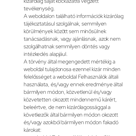
kizárólag saját kockázatra végzett
tevékenység.
A weboldalon található információk kizárólag
tájékoztatásul szolgálnak, semmilyen
körülmények között sem minősülnek
tanácsadásnak, vagy ajánlásnak, azok nem
szolgálhatnak semmilyen döntés vagy
intézkedés alapjául.
A törvény által megengedett mértékig a
weboldal tulajdonosa ezennel kizár minden
felelősséget a weboldal Felhasználók általi
használata, és/vagy ennek eredménye által
bármilyen módon, közvetlenül és/vagy
közvetetten okozott mindennemű kárért,
beleértve, de nem kizárólagossággal a
következők által bármilyen módon okozott
és/vagy azokból bármilyen módon fakadó
károkat: