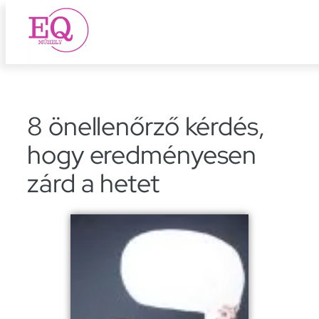
Ugrás
a
tartalomhoz
8 önellenőrző kérdés,
hogy eredményesen
zárd a hetet