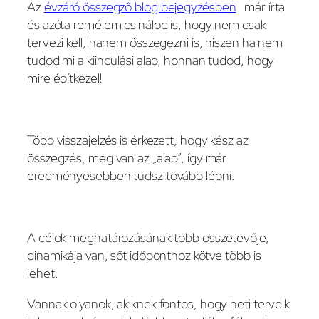
Az
évzáró összegző blog bejegyzésben
már írta
és azóta remélem csinálod is, hogy nem csak
tervezi kell, hanem összegezni is, hiszen ha nem
tudod mi a kiindulási alap, honnan tudod, hogy
mire építkezel!
Több visszajelzés is érkezett, hogy kész az
összegzés, meg van az „alap”, így már
eredményesebben tudsz tovább lépni.
A célok meghatározásának több összetevője,
dinamikája van, sőt időponthoz kötve több is
lehet.
Vannak olyanok, akiknek fontos, hogy heti terveik