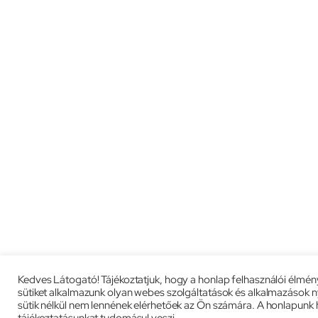
Kedves Látogató! Tájékoztatjuk, hogy a honlap felhasználói élmé
sütiket alkalmazunk olyan webes szolgáltatások és alkalmazások n
sütik nélkül nem lennének elérhetőek az Ön számára. A honlapunk 
tájékoztatásunkat tudomásul veszi.