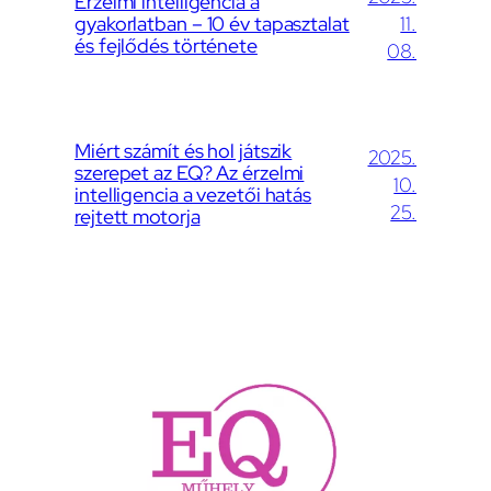
Érzelmi intelligencia a
gyakorlatban – 10 év tapasztalat
11.
és fejlődés története
08.
Miért számít és hol játszik
2025.
szerepet az EQ? Az érzelmi
10.
intelligencia a vezetői hatás
25.
rejtett motorja