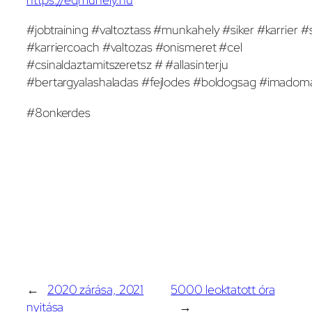
#jobtraining #valtoztass #munkahely #siker #karrier #
#karriercoach #valtozas #onismeret #cel
#csinaldaztamitszeretsz # #allasinterju
#bertargyalashaladas #fejlodes #boldogsag #imadom
#8onkerdes
←
2020 zárása, 2021
5000 leoktatott óra
nyitása
→