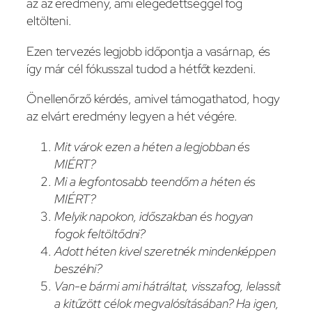
az az eredmény, ami elégedettséggel fog
eltölteni.
Ezen tervezés legjobb időpontja a vasárnap, és
így már cél fókusszal tudod a hétfőt kezdeni.
Önellenőrző kérdés, amivel támogathatod, hogy
az elvárt eredmény legyen a hét végére.
Mit várok ezen a héten a legjobban és
MIÉRT?
Mi a legfontosabb teendőm a héten és
MIÉRT?
Melyik napokon, időszakban és hogyan
fogok feltöltődni?
Adott héten kivel szeretnék mindenképpen
beszélni?
Van-e bármi ami hátráltat, visszafog, lelassít
a kitűzött célok megvalósításában? Ha igen,