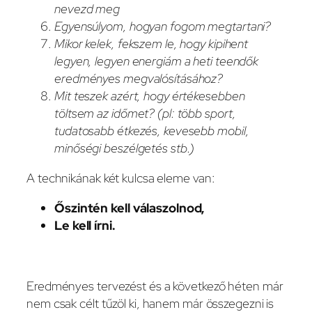
nevezd meg
Egyensúlyom, hogyan fogom megtartani?
Mikor kelek, fekszem le, hogy kipihent
legyen, legyen energiám a heti teendők
eredményes megvalósításához?
Mit teszek azért, hogy értékesebben
töltsem az időmet? (pl: több sport,
tudatosabb étkezés, kevesebb mobil,
minőségi beszélgetés stb.)
A technikának két kulcsa eleme van:
Őszintén kell válaszolnod,
Le kell írni.
Eredményes tervezést és a következő héten már
nem csak célt tűzöl ki, hanem már összegezni is