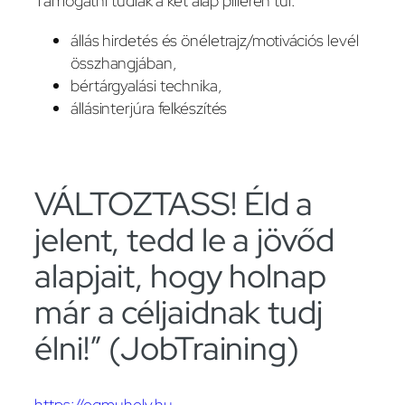
Támogatni tudlak a két alap pilléren túl:
állás hirdetés és önéletrajz/motivációs levél
összhangjában,
bértárgyalási technika,
állásinterjúra felkészítés
VÁLTOZTASS! Éld a
jelent, tedd le a jövőd
alapjait, hogy holnap
már a céljaidnak tudj
élni!” (JobTraining)
https://eqmuhely.hu