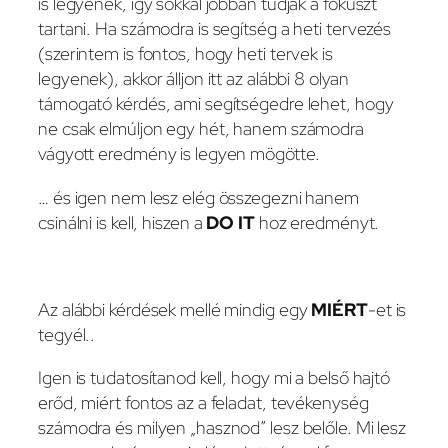
is legyenek, így sokkal jobban tudják a fókuszt
tartani. Ha számodra is segítség a heti tervezés
(szerintem is fontos, hogy heti tervek is
legyenek), akkor álljon itt az alábbi 8 olyan
támogató kérdés, ami segítségedre lehet, hogy
ne csak elmúljon egy hét, hanem számodra
vágyott eredmény is legyen mögötte.
… és igen nem lesz elég összegezni hanem
csinálni is kell, hiszen a
DO IT
hoz eredményt.
Az alábbi kérdések mellé mindig egy
MIÉRT
-et is
tegyél..
Igen is tudatosítanod kell, hogy mi a belső hajtó
erőd, miért fontos az a feladat, tevékenység
számodra és milyen „hasznod” lesz belőle. Mi lesz