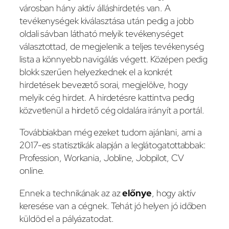
városban hány aktív álláshirdetés van. A
tevékenységek kiválasztása után pedig a jobb
oldali sávban látható melyik tevékenységet
választottad, de megjelenik a teljes tevékenység
lista a könnyebb navigálás végett. Középen pedig
blokk szerűen helyezkednek el a konkrét
hirdetések bevezető sorai, megjelölve, hogy
melyik cég hirdet. A hirdetésre kattintva pedig
közvetlenül a hirdető cég oldalára irányít a portál.
Továbbiakban még ezeket tudom ajánlani, ami a
2017-es statisztikák alapján a leglátogatottabbak:
Profession, Workania, Jobline, Jobpilot, CV
online.
Ennek a technikának az az
előnye
, hogy aktív
keresése van a cégnek. Tehát jó helyen jó időben
küldöd el a pályázatodat.