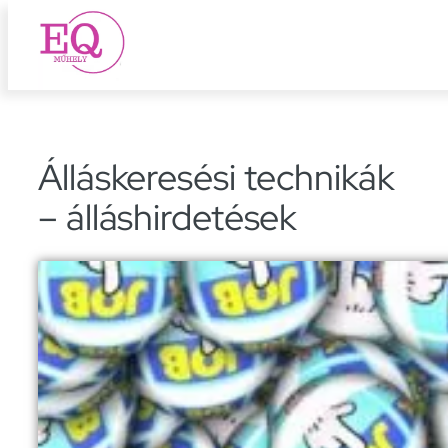
Ugrás
a
tartalomhoz
Álláskeresési technikák
– álláshirdetések