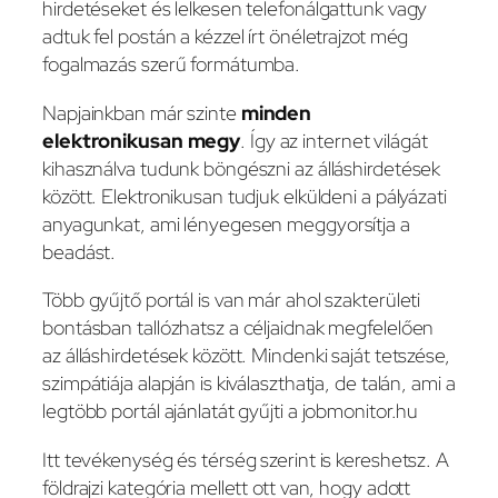
hirdetéseket és lelkesen telefonálgattunk vagy
adtuk fel postán a kézzel írt önéletrajzot még
fogalmazás szerű formátumba.
Napjainkban már szinte
minden
elektronikusan megy
. Így az internet világát
kihasználva tudunk böngészni az álláshirdetések
között. Elektronikusan tudjuk elküldeni a pályázati
anyagunkat, ami lényegesen meggyorsítja a
beadást.
Több gyűjtő portál is van már ahol szakterületi
bontásban tallózhatsz a céljaidnak megfelelően
az álláshirdetések között. Mindenki saját tetszése,
szimpátiája alapján is kiválaszthatja, de talán, ami a
legtöbb portál ajánlatát gyűjti a jobmonitor.hu
Itt tevékenység és térség szerint is kereshetsz. A
földrajzi kategória mellett ott van, hogy adott