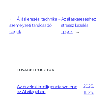
←
Álláskeresési technika –
Az álláskereséshez
személyzeti tanácsadó
stressz kezelési
cégek
tippek
→
TOVÁBBI POSZTOK
2025.
Az érzelmi intelligencia szerepe
az AI világában
11. 25.