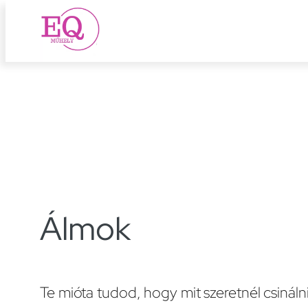
Ugrás
a
tartalomhoz
Álmok
Te mióta tudod, hogy mit szeretnél csináln