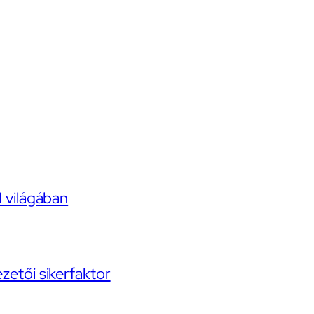
I világában
ezetői sikerfaktor