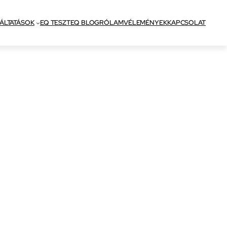
ÁLTATÁSOK
EQ TESZT
EQ BLOG
RÓLAM
VÉLEMÉNYEK
KAPCSOLAT