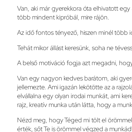
Van, aki már gyerekkora óta elhivatott egy a
több mindent kipróbál, mire rájön.
Az idő fontos tényező, hiszen minél több i
Tehát mikor állást keresünk, soha ne téves
A belső motiváció fogja azt megadni, hog
Van egy nagyon kedves barátom, aki gyer
jellemezte. Ami igazán lekötötte az a rajzol
elvállalna egy olyan irodai munkát, ami ker
rajz, kreatív munka után látta, hogy a mun
Nézd meg, hogy Téged mi tölt el örömmel é
érték, sőt Te is örömmel végzed a munkád