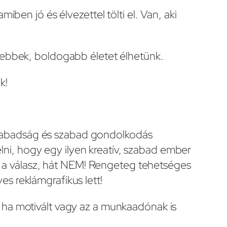
iben jó és élvezettel tölti el. Van, aki
ttebbek, boldogabb életet élhetünk.
k!
szabadság és szabad gondolkodás
zelni, hogy egy ilyen kreatív, szabad ember
yes a válasz, hát NEM! Rengeteg tehetséges
s reklámgrafikus lett!
, ha motivált vagy az a munkaadónak is