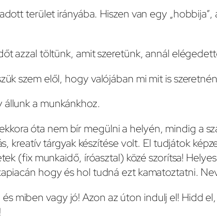
dott terület irányába. Hiszen van egy „hobbija”, am
dőt azzal töltünk, amit szeretünk, annál elégede
szük szem elől, hogy valójában mi mit is szeretnén
y állunk a munkánkhoz.
ekkora óta nem bír megülni a helyén, mindig a 
ás, kreatív tárgyak készítése volt. El tudjátok kép
etek (fix munkaidő, íróasztal) közé szorítsa! Hel
kapiacán hogy és hol tudná ezt kamatoztatni. Neve
s miben vagy jó! Azon az úton indulj el! Hidd el
!