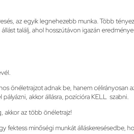
eresés, az egyik legnehezebb munka. Több tényez
llást találj, ahol hosszútávon igazán eredményes
evél.
 önéletrajzot adnak be, hanem célirányosan az á
pályázni, akkor állásra, pozícióra KELL szabni.
, akkor az több önéletrajz!
ogy fektess minőségi munkát álláskeresésedbe, h