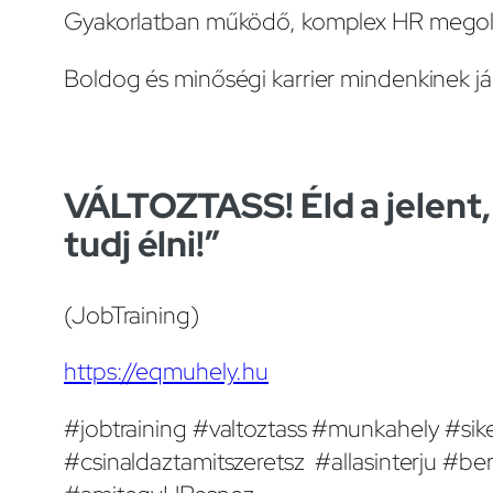
Gyakorlatban működő, komplex HR megol
Boldog és minőségi karrier mindenkinek já
VÁLTOZTASS! Éld a jelent, 
tudj élni!”
(JobTraining)
https://eqmuhely.hu
#jobtraining #valtoztass #munkahely #sike
#csinaldaztamitszeretsz #allasinterju #