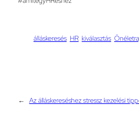
#amitegyHResnez
álláskeresés
HR
kiválasztás
Önéletra
←
Az álláskereséshez stressz kezelési tip