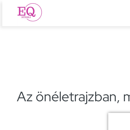
Ugrás
a
tartalomhoz
Az önéletrajzban,