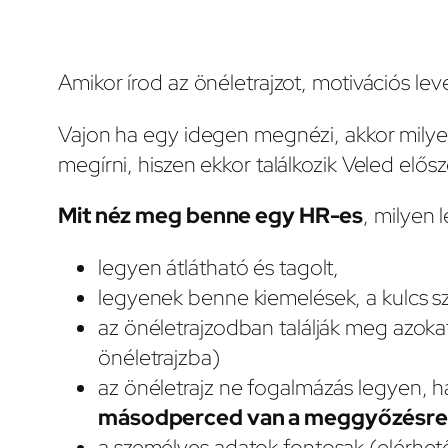
Amikor írod az önéletrajzot, motivációs lev
Vajon ha egy idegen megnézi, akkor mily
megírni, hiszen ekkor találkozik Veled elősz
Mit néz meg benne egy HR-es
, milyen 
legyen átlátható és tagolt,
legyenek benne kiemelések, a kulcs sz
az önéletrajzodban találják meg azoka
önéletrajzba)
az önéletrajz ne fogalmázás legyen, h
másodperced van a meggyőzésre
a személyes adatok fontosak (elérhetős