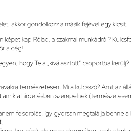
elet, akkor gondolkozz a másik fejével egy kicsit.
en képet kap Rólad, a szakmai munkádról? Kulcs
ör a cég!
legyen, hogy Te a „kiválasztott” csoportba kerülj?
avakra természetesen. Mi a kulcsszó? Amit az ál
t amik a hirdetésben szerepelnek (természetesen 
anem felsorolás, így gyorsan megtalálja benne a
!
,
ég, kor, cím), de ne ez domináljon, csak a helye