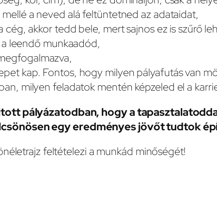
 mellé a neved alá feltüntetned az adataidat,
a cég, akkor tedd bele, mert sajnos ez is szűrő l
ért a leendő munkaadód,
 megfogalmazva,
epet kap. Fontos, hogy milyen pályafutás van m
ban, milyen feladatok mentén képzeled el a karrie
jtott pályázatodban, hogy a tapasztalatodda
lcsönösen egy eredményes jövőt tudtok épí
önéletrajz feltételezi a munkád minőségét!