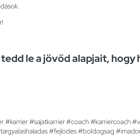
dások.
r!
tedd le a jövőd alapjait, hogy
r #karrier #sajatkarrier #coach #karriercoach #
bertargyalashaladas #fejlodes #boldogsag #imad