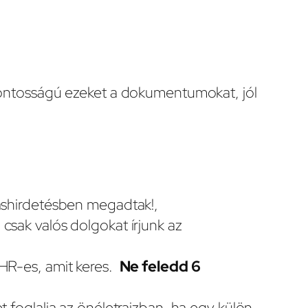
fontosságú ezeket a dokumentumokat, jól
láshirdetésben megadtak!,
csak valós dolgokat írjunk az
 HR-es, amit keres.
Ne feledd 6
t foglalja az önéletrajzban, ha egy külön