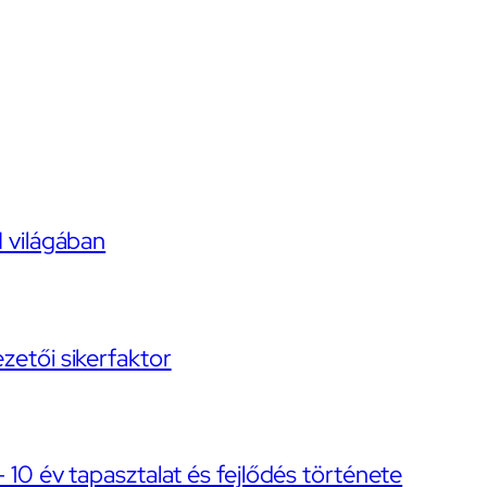
I világában
ezetői sikerfaktor
– 10 év tapasztalat és fejlődés története