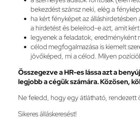
bekezdést szánsz neki, elég a fénykép
ha kért fényképet az álláshirdetésben 
a hirdetést és beleírod-e azt, amit k
legyenek a feladatok, eredményként
célod megfogalmazása is kiemelt szer
jövőképed, mi a célod. Milyen pozíció
Összegezve a HR-es lássa azt a benyú
legjobb a cégük számára. Közösen, kö
Ne feledd, hogy egy átlátható, rendezett 
Sikeres álláskeresést!