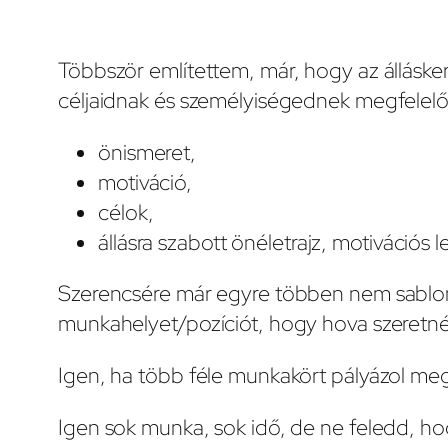
Többször említettem, már, hogy az állásk
céljaidnak és személyiségednek megfelelő á
önismeret,
motiváció,
célok,
állásra szabott önéletrajz, motivációs l
Szerencsére már egyre többen nem sablonos
munkahelyet/pozíciót, hogy hova szeretnél 
Igen, ha több féle munkakört pályázol meg
Igen sok munka, sok idő, de ne feledd, h