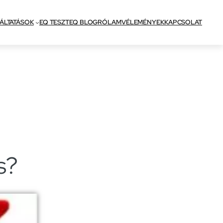
ÁLTATÁSOK
EQ TESZT
EQ BLOG
RÓLAM
VÉLEMÉNYEK
KAPCSOLAT
s?