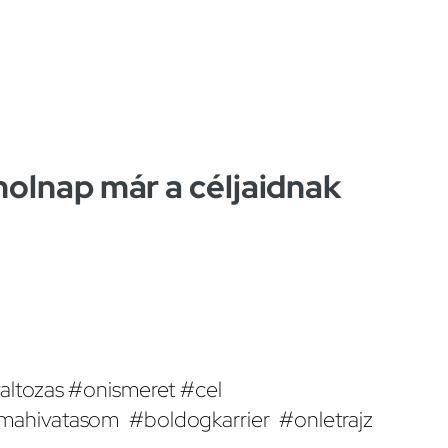
 holnap már a céljaidnak
valtozas #onismeret #cel
omahivatasom #boldogkarrier #onletrajz