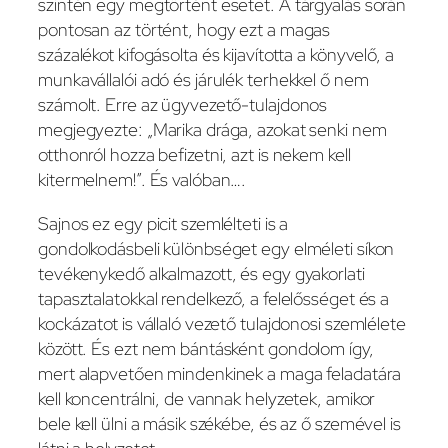
szintén egy megtörtént esetet. A tárgyalás során
pontosan az történt, hogy ezt a magas
százalékot kifogásolta és kijavította a könyvelő, a
munkavállalói adó és járulék terhekkel ő nem
számolt. Erre az ügyvezető-tulajdonos
megjegyezte: „Marika drága, azokat senki nem
otthonról hozza befizetni, azt is nekem kell
kitermelnem!”. És valóban….
Sajnos ez egy picit szemlélteti is a
gondolkodásbeli különbséget egy elméleti síkon
tevékenykedő alkalmazott, és egy gyakorlati
tapasztalatokkal rendelkező, a felelősséget és a
kockázatot is vállaló vezető tulajdonosi szemlélete
között. És ezt nem bántásként gondolom így,
mert alapvetően mindenkinek a maga feladatára
kell koncentrálni, de vannak helyzetek, amikor
bele kell ülni a másik székébe, és az ő szemével is