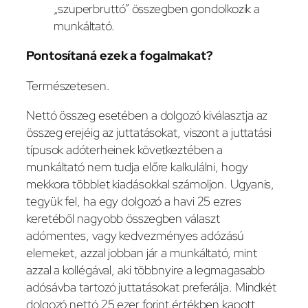
„szuperbruttó” összegben gondolkozik a
munkáltató.
Pontosítaná ezek a fogalmakat?
Természetesen.
Nettó összeg esetében a dolgozó kiválasztja az
összeg erejéig az juttatásokat, viszont a juttatási
típusok adóterheinek következtében a
munkáltató nem tudja előre kalkulálni, hogy
mekkora többlet kiadásokkal számoljon. Ugyanis,
tegyük fel, ha egy dolgozó a havi 25 ezres
keretéből nagyobb összegben választ
adómentes, vagy kedvezményes adózású
elemeket, azzal jobban jár a munkáltató, mint
azzal a kollégával, aki többnyire a legmagasabb
adósávba tartozó juttatásokat preferálja. Mindkét
dolgozó nettó 25 ezer forint értékben kapott