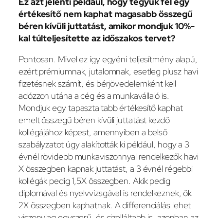
Ez azt jelenti például, hogy tegyük fel egy
értékesítő nem kaphat magasabb összegű
béren kívüli juttatást, amikor mondjuk 10%-
kal túlteljesítette az időszakos tervet?
Pontosan. Mivel ez így egyéni teljesítmény alapú,
ezért prémiumnak, jutalomnak, esetleg plusz havi
fizetésnek számít, és bérjövedelemként kell
adózzon utána a cég és a munkavállaló is.
Mondjuk egy tapasztaltabb értékesítő kaphat
emelt összegű béren kívüli juttatást kezdő
kollégájához képest, amennyiben a belső
szabályzatot úgy alakították ki például, hogy a 3
évnél rövidebb munkaviszonnyal rendelkezők havi
X összegben kapnak juttatást, a 3 évnél régebbi
kollégák pedig 1,5X összegben. Akik pedig
diplomával és nyelvvizsgával is rendelkeznek, ők
2X összegben kaphatnak. A differenciálás lehet
viszonylag egyszerű, és cizelláltabb is, azonban az