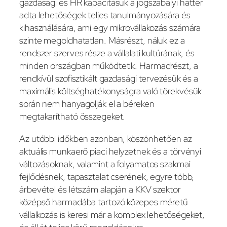
gazdasági és HR kapacitásuk a jogszabályi háttér
adta lehetőségek teljes tanulmányozására és
kihasználására, ami egy mikrovállakozás számára
szinte megoldhatatlan. Másrészt, náluk ez a
rendszer szerves része a vállalati kultúrának, és
minden országban működtetik. Harmadrészt, a
rendkívül szofisztikált gazdasági tervezésük és a
maximális költséghatékonyságra való törekvésük
során nem hanyagolják el a béreken
megtakarítható összegeket.
Az utóbbi időkben azonban, köszönhetően az
aktuális munkaerő piaci helyzetnek és a törvényi
változásoknak, valamint a folyamatos szakmai
fejlődésnek, tapasztalat cserének, egyre több,
árbevétel és létszám alapján a KKV szektor
középső harmadába tartozó közepes méretű
vállalkozás is keresi már a komplex lehetőségeket,