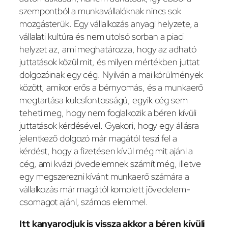
szempontból a munkavállalóknak nincs sok
mozgásterük. Egy vállalkozás anyagi helyzete, a
vállalati kultúra és nem utolsó sorban a piaci
helyzet az, ami meghatározza, hogy az adható
juttatások közül mit, és milyen mértékben juttat
dolgozóinak egy cég. Nyilván a mai körülmények
között, amikor erős a bérnyomás, és a munkaerő
megtartása kulcsfontosságú, egyik cég sem
teheti meg, hogy nem foglalkozik a béren kívüli
juttatások kérdésével. Gyakori, hogy egy állásra
jelentkező dolgozó már magától teszi fel a
kérdést, hogy a fizetésen kívül még mit ajánl a
cég, ami kvázi jövedelemnek számít még, illetve
egy megszerezni kívánt munkaerő számára a
vállalkozás már magától komplett jövedelem-
csomagot ajánl, számos elemmel.
Itt kanyarodjuk is vissza akkor a béren kívüli