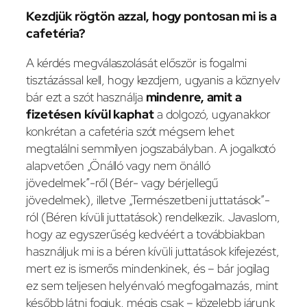
Kezdjük rögtön azzal, hogy pontosan mi is a
cafetéria?
A kérdés megválaszolását először is fogalmi
tisztázással kell, hogy kezdjem, ugyanis a köznyelv
bár ezt a szót használja
mindenre, amit a
fizetésen kívül kaphat
a dolgozó, ugyanakkor
konkrétan a cafetéria szót mégsem lehet
megtalálni semmilyen jogszabályban. A jogalkotó
alapvetően „Önálló vagy nem önálló
jövedelmek”-ről (Bér- vagy bérjellegű
jövedelmek), illetve „Természetbeni juttatások”-
ról (Béren kívüli juttatások) rendelkezik. Javaslom,
hogy az egyszerűség kedvéért a továbbiakban
használjuk mi is a béren kívüli juttatások kifejezést,
mert ez is ismerős mindenkinek, és – bár jogilag
ez sem teljesen helyénvaló megfogalmazás, mint
később látni fogjuk, mégis csak – közelebb járunk