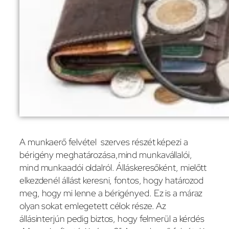
A munkaerő felvétel szerves részét képezi a
bérigény meghatározása,mind munkavállalói,
mind munkaadói oldalról. Álláskeresőként, mielőtt
elkezdenél állást keresni, fontos, hogy határozod
meg, hogy mi lenne a bérigényed. Ez is a máraz
olyan sokat emlegetett célok része. Az
állásinterjún pedig biztos, hogy felmerül a kérdés