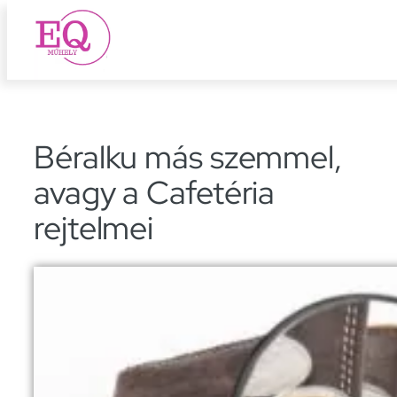
Ugrás
a
tartalomhoz
Béralku más szemmel,
avagy a Cafetéria
rejtelmei