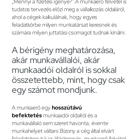
„Mennyi a fizetési igénye?”.A munkaerő felvétel is
tudatos tervezés előzi meg a vállalkozás oldaláról,
ahol a cégek kalkulálnak, hogy egyes
feladatkörbe milyen munkatársat keresnek és
számára milyen juttatási csomagot tudnak kínálni.
A bérigény meghatározása,
akár munkavállalói, akár
munkaadói oldalról is sokkal
összetettebb, mint, hogy csak
egy számot mondjunk.
A munkaerő egy
hosszútávú
befektetés
munkaadói oldalról és a
munkavállaló sem szeret havonta, évente
munkahelyet váltani.Bizony a cég által elvárt
feladatokon túl az álláskeresés, munkaerő felvétel