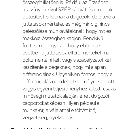
összegét illetően is. Például az Erzsébet
utalványon kívül SZÉP kártyát és mondjuk
biztosítást is kapnak a dolgozók, de eltérő a
juttatások mértéke, és még mindig nincs
beleszólása munkavállalónak, hogy mit és
mekkora összegben kapjon. Rendkívül
fontos megjegyezni, hogy ebben az
esetben a juttatások eltérő mértékét már
dokumentálni kell, vagyis szabályzatot kell
készítenie a cégeknek, hogy mi alapján
differenciálnak. Ugyanilyen fontos, hogy a
differenciálás nem lehet személyre szabott,
vagyis egyéni teljesítményhez kötött, csakis
minőségi mutatók alapján lehet dolgozói
csoportokat képezni. Ilyen például a
munkakör, a vállalatnál eltöltött idő,
végzettség, nyelvtudás.