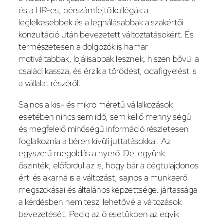
és a HR-es, bérszámfejtő kollégák a
leglelkesebbek és a leghálásabbak a szakértői
konzultáció után bevezetett változtatásokért. És
természetesen a dolgozók is hamar
motiváltabbak, lojálisabbak lesznek, hiszen bővül a
családi kassza, és érzik a törődést, odafigyelést is
a vállalat részéről.
Sajnos a kis- és mikro méretű vállalkozások
esetében nincs sem idő, sem kellő mennyiségű
és megfelelő minőségű információ részletesen
foglalkoznia a béren kívüli juttatásokkal. Az
egyszerű megoldás a nyerő. De legyünk
őszinték; előfordul az is, hogy bár a cégtulajdonos
érti és akarná is a változást, sajnos a munkaerő
megszokásai és általános képzettsége, jártassága
a kérdésben nem teszi lehetővé a változások
bevezetését. Pedig az ő esetükben az egyik