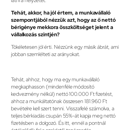
látni a helyzetet.
Tehát, akkor, ha jól értem, a munkavállaló
szempontjából nézzük azt, hogy az ő nettó
bérigénye mekkora összköltséget jelent a
vállalkozás szintjén?
Tökéletesen jól érti. Nézzünk egy másik ábrát, ami
jobban szemlélteti az arányokat.
Tehát, ahhoz, hogy ma egy munkavállaló
megkaphasson (mindenféle módosító
kedvezmény nélkül) nettó 100.000 Ft fizetést,
ahhoz a munkáltatónak összesen 181.960 Ft
bevételre kell szert tenni. Visszafelé számolva, a
teljes bérkiadás csupán 55%-át kapja meg nettó
fizetésben a dolgozó. És itt, ennél a pontnál