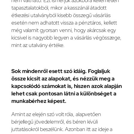
nem váltható. Ezt ismerjük azokból a kellemetlen
tapasztalatokból, mikor a kasszánál átadott
étkezési utalványból kisebb összegű vásárlás
esetén nem adhatott vissza a pénztáros, kellett
még valamit gyorsan venni, hogy akárcsak egy
kicsivel is nagyobb legyen a vásárlás végösszege,
mint az utalvány értéke.
Sok mindenről esett szó idáig. Foglaljuk
össze kicsit az alapokat, és nézzük meg a
kapcsolódó számokat is, hiszen azok alapján
lehet csak pontosan látni a különbséget a
munkabérhez képest.
Amint az elején szó volt róla, alapvetően
bérjellegű jövedelemről, és béren kívüli
juttatásokról beszélünk. Azonban itt az ideje a