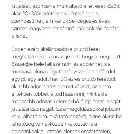
juttatást, azonban a munkáltató a két eset között
akár 20-30% adóteher különbséggel is
szembesülhet, ami valljuk be, céges és éves
szinten, nagyobb létszámnál már sok milliós tétel
is lehet.
Éppen ezért általánosabb a bruttó keret
meghatározása, ami azt jelenti, hogy a megadott
összegbe bele kell számolni az adóterhet is a
munkavállalónak. Így törvényszerűen előfordul,
egy pl. egy adott havi 30 ezres bruttó keretből,
aki több adómentes elemet választ, az nettó
értékben többet is tud hazavinni, mint aki a
magasabb adózású elemekből állítja össze a saját
juttatási csomagját. Ez a megoldás sokkal jobban
kalkulálható a munkáltató részéről, pláne akkor, ha
lehetőség van évközben változtatnia a
dolgozóknak a juttatási elemek összetételén,