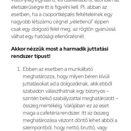
életszerűségre itt is figyelni kell. Pl. abban az
esetben, ha a csoportképzés feltételeinek egy
nagyobb létszámú cégnél „véletlenül” éppen
csak egy dolgozó felel meg, az rögtön gyanússá
válhat egy hatósági ellenőrzésnél.
Akkor nézzük most a harmadik juttatási
rendszer típust!
Ebben az esetben a munkáltató
meghatározza, hogy milyen béren kívüli
juttatásokat ad a dolgozóknak, akik ebből
szabadon választhatnak egy bizonyos –
szintén belső szabályzattal meghatározott –
összeg mértékéig. Valójában ez az eset
maga a cafetéria rendszer. Itt az összeg
meghatározása viszont döntő lehet abból a
szempontból, hogy nettó, bruttó, vagy