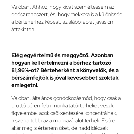
Valóban. Ahhoz, hogy kicsit szemléltessem az
egész rendszert, és, hogy mekkora is a különbség
a bérteherhez képest, az alábbi ábrát javaslom
áttekinteni.
Elég egyértelmű és meggyőző. Azonban
hogyan kell értelmezni a bérhez tartozó
81,96%-ot? Bérteherként a könyvelők, és a
bérszámfejtők is jóval kevesebbet szoktak
emlegetni.
Valóban, általános gondolkozásmód, hogy csak a
bruttó béren felüli munkáltatói terheket veszik
figyelembe, azok csökkentésére koncentrálnak,
hiszen a többi az a munkavállalót terheli. Elsőre
akár meg is érteném őket, de hadd idézzek