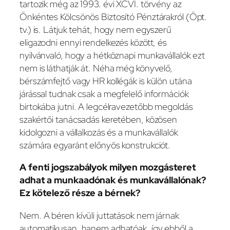
tartozik még az 1993. évi XCVI. törvény az
Önkéntes Kölcsönös Biztosító Pénztárakról (Öpt.
tv.) is. Látjuk tehát, hogy nem egyszerű
eligazodni ennyi rendelkezés között, és
nyilvánvaló, hogy a hétköznapi munkavállalók ezt
nem is láthatják át. Néha még könyvelő,
bérszámfejtő vagy HR kollégák is külön utána
járással tudnak csak a megfelelő információk
birtokába jutni. A legcélravezetőbb megoldás
szakértői tanácsadás keretében, közösen
kidolgozni a vállalkozás és a munkavállalók
számára egyaránt előnyös konstrukciót.
A fenti jogszabályok milyen mozgásteret
adhat a munkaadónak és munkavállalónak?
Ez kötelező része a bérnek?
Nem. A béren kívüli juttatások nem járnak
automatikusan, hanem adhatóak, így ebből a