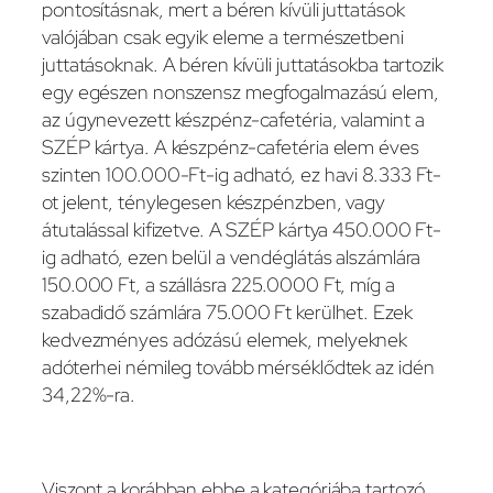
pontosításnak, mert a béren kívüli juttatások
valójában csak egyik eleme a természetbeni
juttatásoknak. A béren kívüli juttatásokba tartozik
egy egészen nonszensz megfogalmazású elem,
az úgynevezett készpénz-cafetéria, valamint a
SZÉP kártya. A készpénz-cafetéria elem éves
szinten 100.000-Ft-ig adható, ez havi 8.333 Ft-
ot jelent, ténylegesen készpénzben, vagy
átutalással kifizetve. A SZÉP kártya 450.000 Ft-
ig adható, ezen belül a vendéglátás alszámlára
150.000 Ft, a szállásra 225.0000 Ft, míg a
szabadidő számlára 75.000 Ft kerülhet. Ezek
kedvezményes adózású elemek, melyeknek
adóterhei némileg tovább mérséklődtek az idén
34,22%-ra.
Viszont a korábban ebbe a kategóriába tartozó