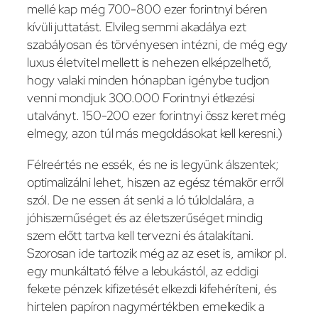
mellé kap még 700-800 ezer forintnyi béren
kívüli juttatást. Elvileg semmi akadálya ezt
szabályosan és törvényesen intézni, de még egy
luxus életvitel mellett is nehezen elképzelhető,
hogy valaki minden hónapban igénybe tudjon
venni mondjuk 300.000 Forintnyi étkezési
utalványt. 150-200 ezer forintnyi össz keret még
elmegy, azon túl más megoldásokat kell keresni.)
Félreértés ne essék, és ne is legyünk álszentek;
optimalizálni lehet, hiszen az egész témakör erről
szól. De ne essen át senki a ló túloldalára, a
jóhiszeműséget és az életszerűséget mindig
szem előtt tartva kell tervezni és átalakítani.
Szorosan ide tartozik még az az eset is, amikor pl.
egy munkáltató félve a lebukástól, az eddigi
fekete pénzek kifizetését elkezdi kifehéríteni, és
hirtelen papíron nagymértékben emelkedik a