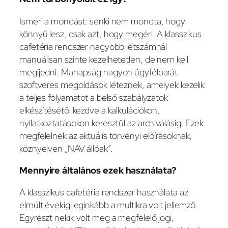
Ismeri a mondást: senki nem mondta, hogy
könnyű lesz, csak azt, hogy megéri. A klasszikus
cafetéria rendszer nagyobb létszámnál
manuálisan szinte kezelhetetlen, de nem kell
megijedni. Manapság nagyon ügyfélbarát
szoftveres megoldások léteznek, amelyek kezelik
a teljes folyamatot a belső szabályzatok
elkészítésétől kezdve a kalkulációkon,
nyilatkoztatásokon keresztül az archiválásig. Ezek
megfelelnek az aktuális törvényi előírásoknak,
köznyelven „NAV állóak”.
Mennyire általános ezek használata?
A klasszikus cafetéria rendszer használata az
elmúlt évekig leginkább a multikra volt jellemző.
Egyrészt nekik volt meg a megfelelő jogi,