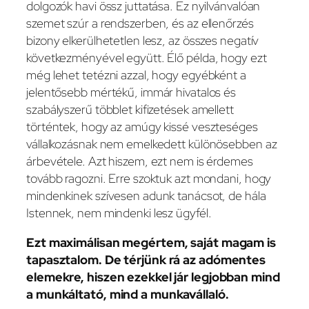
dolgozók havi össz juttatása. Ez nyilvánvalóan
szemet szúr a rendszerben, és az ellenőrzés
bizony elkerülhetetlen lesz, az összes negatív
következményével együtt. Élő példa, hogy ezt
még lehet tetézni azzal, hogy egyébként a
jelentősebb mértékű, immár hivatalos és
szabályszerű többlet kifizetések amellett
történtek, hogy az amúgy kissé veszteséges
vállalkozásnak nem emelkedett különösebben az
árbevétele. Azt hiszem, ezt nem is érdemes
tovább ragozni. Erre szoktuk azt mondani, hogy
mindenkinek szívesen adunk tanácsot, de hála
Istennek, nem mindenki lesz ügyfél.
Ezt maximálisan megértem, saját magam is
tapasztalom. De térjünk rá az adómentes
elemekre, hiszen ezekkel jár legjobban mind
a munkáltató, mind a munkavállaló.