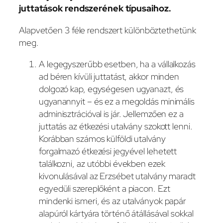
juttatások rendszerének típusaihoz.
Alapvetően 3 féle rendszert különböztethetünk
meg.
A legegyszerűbb esetben, ha a vállalkozás
ad béren kívüli juttatást, akkor minden
dolgozó kap, egységesen ugyanazt, és
ugyanannyit – és ez a megoldás minimális
adminisztrációval is jár. Jellemzően ez a
juttatás az étkezési utalvány szokott lenni.
Korábban számos külföldi utalvány
forgalmazó étkezési jegyével lehetett
találkozni, az utóbbi években ezek
kivonulásával az Erzsébet utalvány maradt
egyedüli szereplőként a piacon. Ezt
mindenki ismeri, és az utalványok papár
alapúról kártyára történő átállásával sokkal