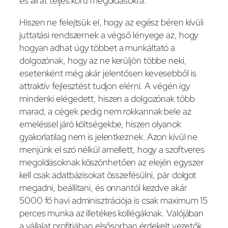
és áll át teljes körű megoldásokra.
Hiszen ne felejtsük el, hogy az egész béren kívüli
juttatási rendszernek a végső lényege az, hogy
hogyan adhat úgy többet a munkáltató a
dolgozónak, hogy az ne kerüljön többe neki,
esetenként még akár jelentősen kevesebből is
attraktív fejlesztést tudjon elérni. A végén így
mindenki elégedett, hiszen a dolgozónak több
marad, a cégek pedig nem rokkannak bele az
emeléssel járó költségekbe, hiszen olyanok
gyakorlatilag nem is jelentkeznek. Azon kívül ne
menjünk el szó nélkül amellett, hogy a szoftveres
megoldásoknak köszönhetően az elején egyszer
kell csak adatbázisokat összefésülni, pár dolgot
megadni, beállítani, és onnantól kezdve akár
5000 fő havi adminisztrációja is csak maximum 15
perces munka az illetékes kollégáknak. Valójában
a vállalat profitjában elsősorban érdekelt vezetők,