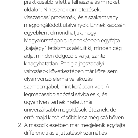
praktikusabb is lett a felhasználás mindkét
oldalon. Nincsenek címletezések,
visszaadási problémák, és elszakadt vagy
megrongálódott utalványok. Ennek kapcsán
egyébként elmondhatjuk, hogy
Magyarországon tulajdonképpen egyfajta
„kajajegy” fetisizmus alakult ki, minden cég
adja, minden dolgozó elvárja, szinte
kihagyhatatlan. Pedig a jogszabályi
változások következtében már közel sem
olyan vonzó elem a vállalkozás
szempontjából, mint korábban volt. A
legmagasabb adózási sávba esik, és
ugyanilyen terhek mellett már
univerzálisabb megoldások léteznek, de
erről majd kicsit később lesz még szó bőven.
A második esetben már megjelenik egyfajta
differenciálás a juttatások számát és