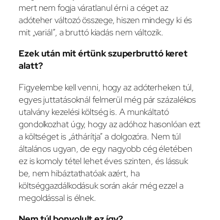
mert nem fogja váratlanul érni a céget az
adóteher változó összege, hiszen mindegy ki és
mit „variál”, a bruttó kiadás nem változik.
Ezek után mit értünk szuperbruttó keret
alatt?
Figyelembe kell venni, hogy az adóterheken túl,
egyes juttatásoknál felmerül még pár százalékos
utalvány kezelési költség is. A munkáltató
gondolkozhat úgy, hogy az adóhoz hasonlóan ezt
a költséget is „áthárítja” a dolgozóra. Nem túl
általános ugyan, de egy nagyobb cég életében
ez is komoly tétel lehet éves szinten, és lássuk
be, nem hibáztathatóak azért, ha
költséggazdálkodásuk során akár még ezzel a
megoldással is élnek.
Nem túl bonyolult ez így?