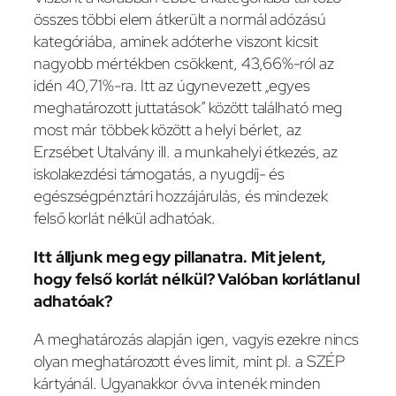
összes többi elem átkerült a normál adózású
kategóriába, aminek adóterhe viszont kicsit
nagyobb mértékben csökkent, 43,66%-ról az
idén 40,71%-ra. Itt az úgynevezett „egyes
meghatározott juttatások” között található meg
most már többek között a helyi bérlet, az
Erzsébet Utalvány ill. a munkahelyi étkezés, az
iskolakezdési támogatás, a nyugdíj- és
egészségpénztári hozzájárulás, és mindezek
felső korlát nélkül adhatóak.
Itt álljunk meg egy pillanatra. Mit jelent,
hogy felső korlát nélkül? Valóban korlátlanul
adhatóak?
A meghatározás alapján igen, vagyis ezekre nincs
olyan meghatározott éves limit, mint pl. a SZÉP
kártyánál. Ugyanakkor óvva intenék minden