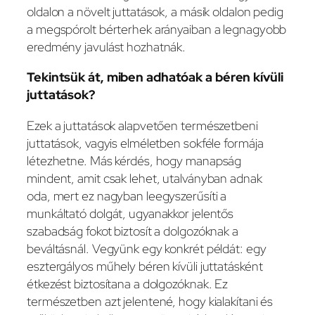
oldalon a növelt juttatások, a másik oldalon pedig
a megspórolt bérterhek arányaiban a legnagyobb
eredmény javulást hozhatnák.
Tekintsük át, miben adhatóak a béren kívüli
juttatások?
Ezek a juttatások alapvetően természetbeni
juttatások, vagyis elméletben sokféle formája
létezhetne. Más kérdés, hogy manapság
mindent, amit csak lehet, utalványban adnak
oda, mert ez nagyban leegyszerűsíti a
munkáltató dolgát, ugyanakkor jelentős
szabadság fokot biztosít a dolgozóknak a
beváltásnál. Vegyünk egy konkrét példát: egy
esztergályos műhely béren kívüli juttatásként
étkezést biztosítana a dolgozóknak. Ez
természetben azt jelentené, hogy kialakítani és