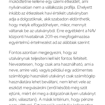
működtetnie kellene egy üzemi étkezdét, ami
nyilvánvalóan nem a vállalkozás profilja. Ehelyett
inkább az étkezések havi értékét utalványban
adja a dolgozóknak, akik szabadon eldönthetik,
hogy melyik elfogadóhelyen, mikor, mennyit
váltanak be az utalványból. Erre egyébként a NAV
központi hivatalának 2011-es megfogalmazása
egyértelmű értelmezést ad az alábbiak szerint:
Fontos azonban megjegyezni, hogy az
utalványnak teljesíteni kell két fontos feltételt.
Nevezetesen, hogy csak arra használható, ami a
neve, amire való, vagyis például egy adómentes
számítógép használati utalványt csak számítógép
használatára lehet beváltani, nem lehet vele az
eszközt megvásárolni (erről később még szót
ejtünk, miért éri meg a dolgozónak ilyen utalványt
adni, választani). A másik kritérium, hogy pénzre