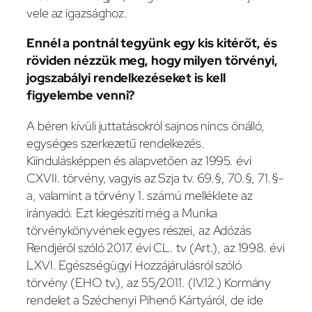
vele az igazsághoz.
Ennél a pontnál tegyünk egy kis kitérőt, és
röviden nézzük meg, hogy milyen törvényi,
jogszabályi rendelkezéseket is kell
figyelembe venni?
A béren kívüli juttatásokról sajnos nincs önálló,
egységes szerkezetű rendelkezés.
Kiindulásképpen és alapvetően az 1995. évi
CXVII. törvény, vagyis az Szja tv. 69.§, 70.§, 71.§-
a, valamint a törvény 1. számú melléklete az
irányadó. Ezt kiegészíti még a Munka
törvénykönyvének egyes részei, az Adózás
Rendjéről szóló 2017. évi CL. tv (Art.), az 1998. évi
LXVI. Egészségügyi Hozzájárulásról szóló
törvény (EHO tv.), az 55/2011. (IV.12.) Kormány
rendelet a Széchenyi Pihenő Kártyáról, de ide