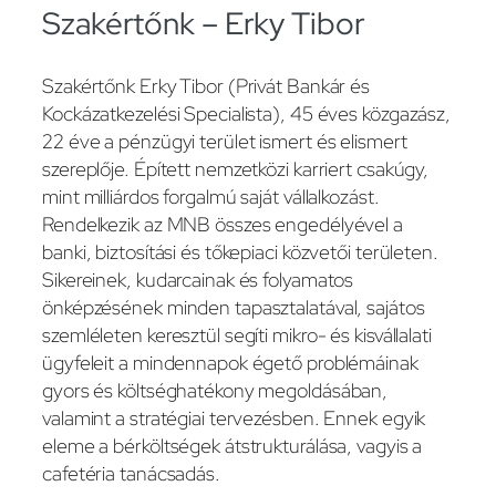
Szakértőnk – Erky Tibor
Szakértőnk Erky Tibor (Privát Bankár és
Kockázatkezelési Specialista), 45 éves közgazász,
22 éve a pénzügyi terület ismert és elismert
szereplője. Épített nemzetközi karriert csakúgy,
mint milliárdos forgalmú saját vállalkozást.
Rendelkezik az MNB összes engedélyével a
banki, biztosítási és tőkepiaci közvetői területen.
Sikereinek, kudarcainak és folyamatos
önképzésének minden tapasztalatával, sajátos
szemléleten keresztül segíti mikro- és kisvállalati
ügyfeleit a mindennapok égető problémáinak
gyors és költséghatékony megoldásában,
valamint a stratégiai tervezésben. Ennek egyik
eleme a bérköltségek átstrukturálása, vagyis a
cafetéria tanácsadás.