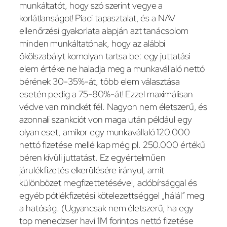
munkáltatót, hogy szó szerint vegye a
korlátlanságot! Piaci tapasztalat, és a NAV
ellenőrzési gyakorlata alapján azt tanácsolom
minden munkáltatónak, hogy az alábbi
ökölszabályt komolyan tartsa be: egy juttatási
elem értéke ne haladja meg a munkavállaló nettó
bérének 30-35%-át, több elem választása
esetén pedig a 75-80%-át! Ezzel maximálisan
védve van mindkét fél. Nagyon nem életszerű, és
azonnali szankciót von maga után például egy
olyan eset, amikor egy munkavállaló 120.000
nettó fizetése mellé kap még pl. 250.000 értékű
béren kívüli juttatást. Ez egyértelműen
járulékfizetés elkerülésére irányul, amit
különbözet megfizettetésével, adóbírsággal és
egyéb pótlékfizetési kötelezettséggel „hálál” meg
a hatóság. (Ugyancsak nem életszerű, ha egy
top menedzser havi 1M forintos nettó fizetése