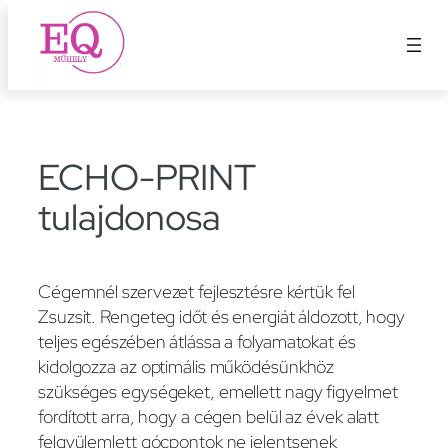
Ugrás
a
tartalomhoz
ECHO-PRINT
tulajdonosa
Cégemnél szervezet fejlesztésre kértük fel
Zsuzsit. Rengeteg időt és energiát áldozott, hogy
teljes egészében átlássa a folyamatokat és
kidolgozza az optimális működésünkhöz
szükséges egységeket, emellett nagy figyelmet
fordított arra, hogy a cégen belül az évek alatt
felgyülemlett gócpontok ne jelentsenek