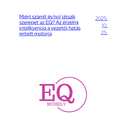
Miért számít és hol játszik
2025.
szerepet az EQ? Az érzelmi
10.
intelligencia a vezetői hatás
25.
rejtett motorja