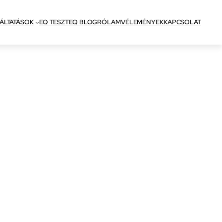
ÁLTATÁSOK
EQ TESZT
EQ BLOG
RÓLAM
VÉLEMÉNYEK
KAPCSOLAT