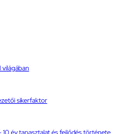
I világában
ezetői sikerfaktor
– 10 év tapasztalat és fejlődés története