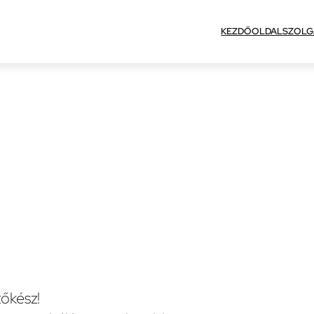
KEZDŐOLDAL
SZOLG
őkész!