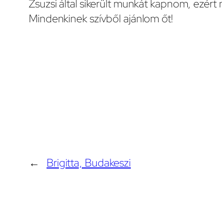
Zsuzsi által sikerült munkát kapnom, ezért
Mindenkinek szívből ajánlom őt!
←
Brigitta, Budakeszi