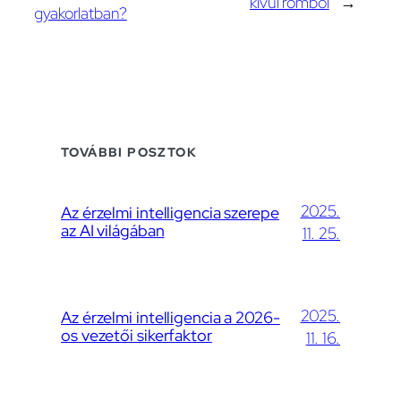
kívül rombol
→
gyakorlatban?
TOVÁBBI POSZTOK
2025.
Az érzelmi intelligencia szerepe
az AI világában
11. 25.
2025.
Az érzelmi intelligencia a 2026-
os vezetői sikerfaktor
11. 16.