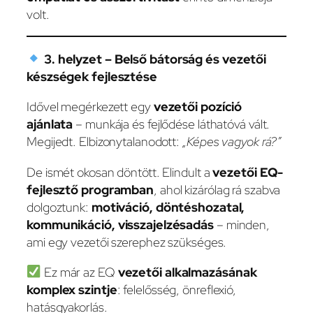
volt.
3. helyzet – Belső bátorság és vezetői
készségek fejlesztése
Idővel megérkezett egy
vezetői pozíció
ajánlata
– munkája és fejlődése láthatóvá vált.
Megijedt. Elbizonytalanodott:
„Képes vagyok rá?”
De ismét okosan döntött. Elindult a
vezetői EQ-
fejlesztő programban
, ahol kizárólag rá szabva
dolgoztunk:
motiváció, döntéshozatal,
kommunikáció, visszajelzésadás
– minden,
ami egy vezetői szerephez szükséges.
Ez már az EQ
vezetői alkalmazásának
komplex szintje
: felelősség, önreflexió,
hatásgyakorlás.