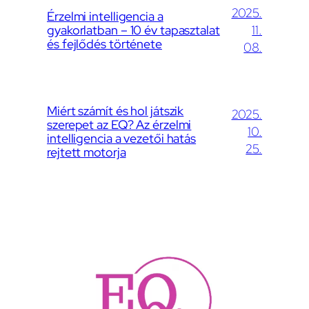
2025.
Érzelmi intelligencia a
gyakorlatban – 10 év tapasztalat
11.
és fejlődés története
08.
Miért számít és hol játszik
2025.
szerepet az EQ? Az érzelmi
10.
intelligencia a vezetői hatás
25.
rejtett motorja