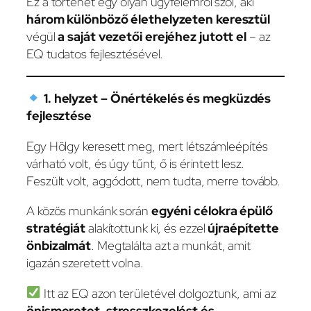
Ez a történet egy olyan ügyfelemről szól, aki
három különböző élethelyzeten keresztül
végül
a saját vezetői erejéhez jutott el
– az
EQ tudatos fejlesztésével.
1. helyzet – Önértékelés és megküzdés
fejlesztése
Egy Hölgy keresett meg, mert létszámleépítés
várható volt, és úgy tűnt, ő is érintett lesz.
Feszült volt, aggódott, nem tudta, merre tovább.
A közös munkánk során
egyéni célokra épülő
stratégiát
alakítottunk ki, és ezzel
újraépítette
önbizalmát
. Megtalálta azt a munkát, amit
igazán szeretett volna.
Itt az EQ azon területével dolgoztunk, ami az
önismeretet, stresszkezelést és