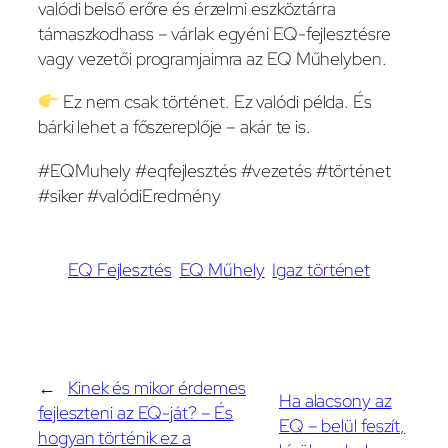
valódi belső erőre és érzelmi eszköztárra
támaszkodhass – várlak egyéni EQ-fejlesztésre
vagy vezetői programjaimra az EQ Műhelyben.
Ez nem csak történet. Ez valódi példa. És
bárki lehet a főszereplője – akár te is.
#EQMuhely #eqfejlesztés #vezetés #történet
#siker #valódiEredmény
EQ Fejlesztés
EQ Műhely
Igaz történet
←
Kinek és mikor érdemes
Ha alacsony az
fejleszteni az EQ-ját? – És
EQ – belül feszít,
hogyan történik ez a