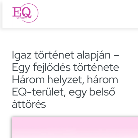
Ugrás
a
tartalomhoz
Igaz történet alapján –
Egy fejlődés története
Három helyzet, három
EQ-terület, egy belső
áttörés