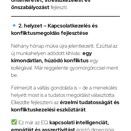
önszabályozást
fejleszti.
2. helyzet – Kapcsolatkezelés és
konfliktusmegoldás fejlesztése
Néhány hónap múlva újra jelentkezett. Ezúttal az
új munkahelyen adódott kihívás:
egy
kimondatlan, húzódó konfliktus
egy
kollégával. Már reggelente gyomorgörccsel ment
be.
Felmerült a váltás gondolata is – de a menekülés
helyett most is a tudatos megoldást választotta.
Elkezdte fejleszteni az
érzelmi tudatosságát és
konfliktuskezelési eszköztárát
.
Ez már az EQ
kapcsolati intelligenciát,
empátiát és asszertivitást
érintő dimenziója