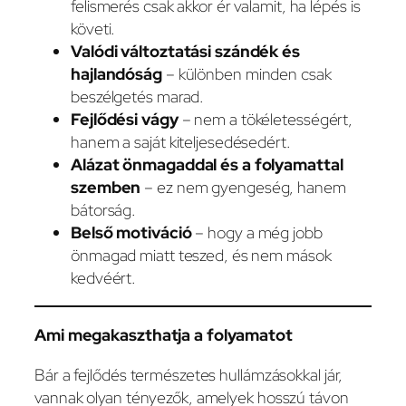
felismerés csak akkor ér valamit, ha lépés is
követi.
Valódi változtatási szándék és
hajlandóság
– különben minden csak
beszélgetés marad.
Fejlődési vágy
– nem a tökéletességért,
hanem a saját kiteljesedésedért.
Alázat önmagaddal és a folyamattal
szemben
– ez nem gyengeség, hanem
bátorság.
Belső motiváció
– hogy a még jobb
önmagad miatt teszed, és nem mások
kedvéért.
Ami megakaszthatja a folyamatot
Bár a fejlődés természetes hullámzásokkal jár,
vannak olyan tényezők, amelyek hosszú távon