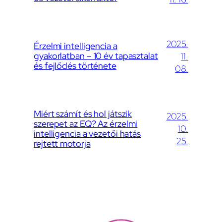
2025.
Érzelmi intelligencia a
gyakorlatban – 10 év tapasztalat
11.
és fejlődés története
08.
Miért számít és hol játszik
2025.
szerepet az EQ? Az érzelmi
10.
intelligencia a vezetői hatás
25.
rejtett motorja