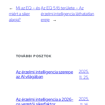
←
Mi az EQ – és
Az EQ 5 fő területe – Az
miért a siker
érzelmi intelligencia láthatatlan
alapja?
ereje
→
TOVÁBBI POSZTOK
2025.
Az érzelmi intelligencia szerepe
az AI világában
11. 25.
2025.
Az érzelmi intelligencia a 2026-
os vezetői sikerfaktor
11. 16.