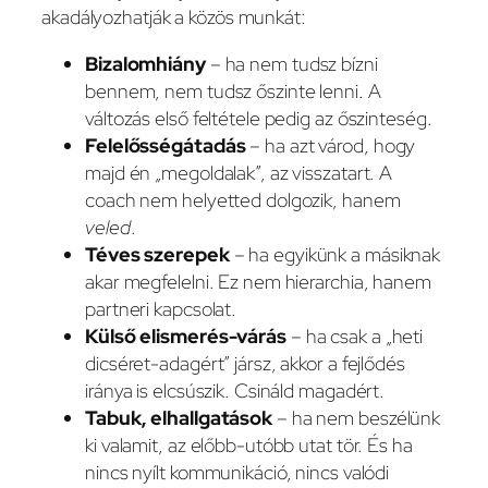
akadályozhatják a közös munkát:
Bizalomhiány
– ha nem tudsz bízni
bennem, nem tudsz őszinte lenni. A
változás első feltétele pedig az őszinteség.
Felelősségátadás
– ha azt várod, hogy
majd én „megoldalak”, az visszatart. A
coach nem helyetted dolgozik, hanem
veled
.
Téves szerepek
– ha egyikünk a másiknak
akar megfelelni. Ez nem hierarchia, hanem
partneri kapcsolat.
Külső elismerés-várás
– ha csak a „heti
dicséret-adagért” jársz, akkor a fejlődés
iránya is elcsúszik. Csináld magadért.
Tabuk, elhallgatások
– ha nem beszélünk
ki valamit, az előbb-utóbb utat tör. És ha
nincs nyílt kommunikáció, nincs valódi