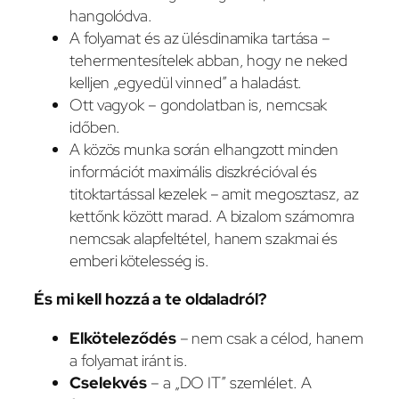
hangolódva.
A folyamat és az ülésdinamika tartása –
tehermentesítelek abban, hogy ne neked
kelljen „egyedül vinned” a haladást.
Ott vagyok – gondolatban is, nemcsak
időben.
A közös munka során elhangzott minden
információt maximális diszkrécióval és
titoktartással kezelek – amit megosztasz, az
kettőnk között marad. A bizalom számomra
nemcsak alapfeltétel, hanem szakmai és
emberi kötelesség is.
És mi kell hozzá a te oldaladról?
Elköteleződés
– nem csak a célod, hanem
a folyamat iránt is.
Cselekvés
– a „DO IT” szemlélet. A