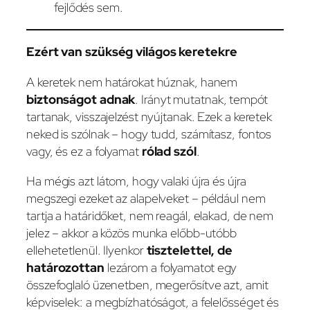
fejlődés sem.
Ezért van szükség világos keretekre
A keretek nem határokat húznak, hanem
biztonságot adnak
. Irányt mutatnak, tempót
tartanak, visszajelzést nyújtanak. Ezek a keretek
neked is szólnak – hogy tudd, számítasz, fontos
vagy, és ez a folyamat
rólad szól
.
Ha mégis azt látom, hogy valaki újra és újra
megszegi ezeket az alapelveket – például nem
tartja a határidőket, nem reagál, elakad, de nem
jelez – akkor a közös munka előbb-utóbb
ellehetetlenül. Ilyenkor
tisztelettel, de
határozottan
lezárom a folyamatot egy
összefoglaló üzenetben, megerősítve azt, amit
képviselek: a megbízhatóságot, a felelősséget és