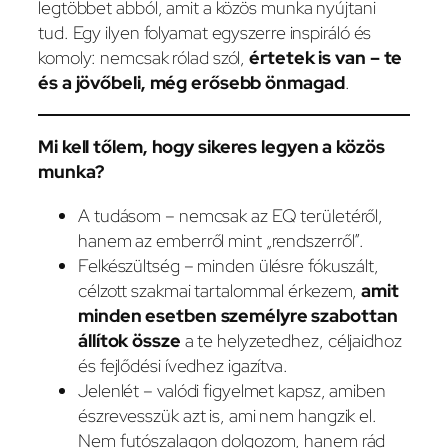
legtöbbet abból, amit a közös munka nyújtani
tud. Egy ilyen folyamat egyszerre inspiráló és
komoly: nemcsak rólad szól,
értetek is van – te
és a jövőbeli, még erősebb önmagad
.
Mi kell tőlem, hogy sikeres legyen a közös
munka?
A tudásom – nemcsak az EQ területéről,
hanem az emberről mint „rendszerről”.
Felkészültség – minden ülésre fókuszált,
célzott szakmai tartalommal érkezem,
amit
minden esetben személyre szabottan
állítok össze
a te helyzetedhez, céljaidhoz
és fejlődési ívedhez igazítva.
Jelenlét – valódi figyelmet kapsz, amiben
észrevesszük azt is, ami nem hangzik el.
Nem futószalagon dolgozom, hanem rád