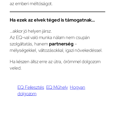
az emberi méltóságot.
Ha ezek az elvek téged is támogatnak…
…akkor jó helyen jársz.
Az EQ-val való munka nálam nem csupán
szolgáltatás, hanem
partnerség
–
mélységekkel, változásokkal, igazi növekedéssel.
Ha készen állsz erre az útra, örömmel dolgozom
veled.
EQ Fejlesztés
EQ Műhely
Hogyan
dolgozom