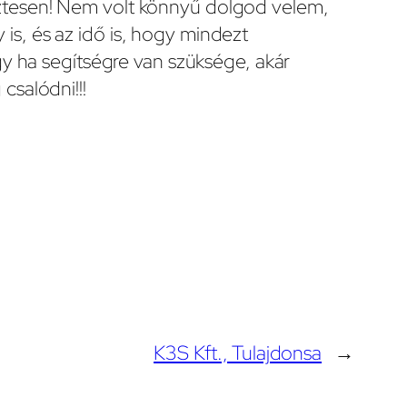
őztesen! Nem volt könnyű dolgod velem,
is, és az idő is, hogy mindezt
 ha segítségre van szüksége, akár
csalódni!!!
K3S Kft., Tulajdonsa
→