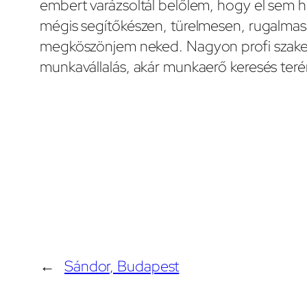
embert varázsoltál belőlem, hogy el sem 
mégis segítőkészen, türelmesen, rugalmasa
megköszönjem neked. Nagyon profi szakem
munkavállalás, akár munkaerő keresés terén
←
Sándor, Budapest