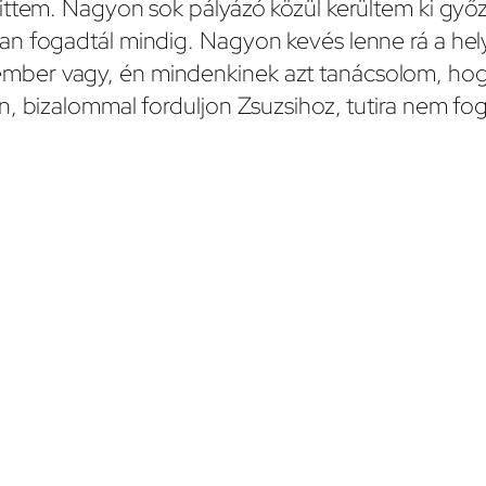
hittem. Nagyon sok pályázó közül kerültem ki gy
n fogadtál mindig. Nagyon kevés lenne rá a hely 
ber vagy, én mindenkinek azt tanácsolom, hogy
, bizalommal forduljon Zsuzsihoz, tutira nem fog 