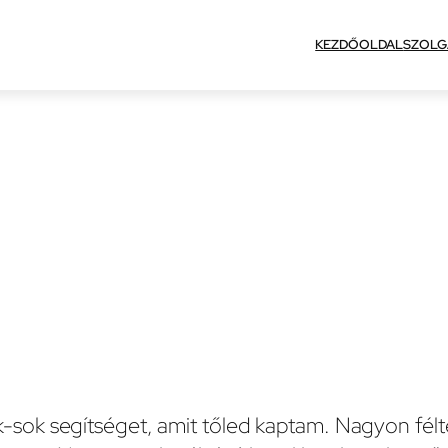
KEZDŐOLDAL
SZOLG
ok segítséget, amit tőled kaptam. Nagyon féltem