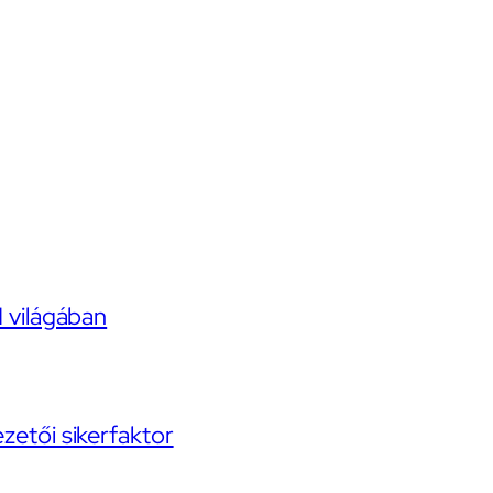
I világában
ezetői sikerfaktor