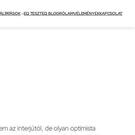
ÁLTATÁSOK
EQ TESZT
EQ BLOG
RÓLAM
VÉLEMÉNYEK
KAPCSOLAT
 az interjútól, de olyan optimista