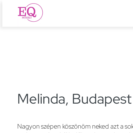
Ugrás
a
tartalomhoz
Melinda, Budapest
Nagyon szépen köszönöm neked azt a sok-s