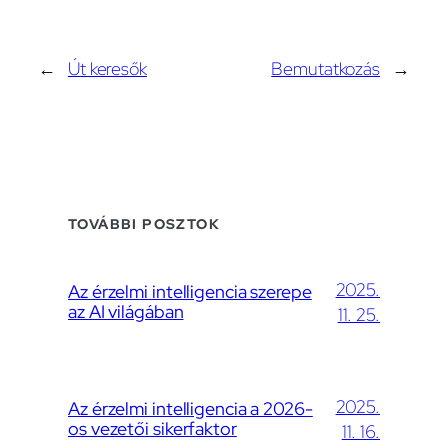
←
Út keresők
Bemutatkozás
→
TOVÁBBI POSZTOK
2025.
Az érzelmi intelligencia szerepe
az AI világában
11. 25.
2025.
Az érzelmi intelligencia a 2026-
os vezetői sikerfaktor
11. 16.