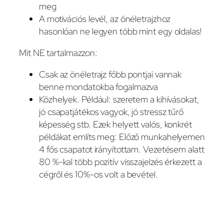
meg
A motivációs levél, az önéletrajzhoz
hasonlóan ne legyen több mint egy oldalas!
Mit NE tartalmazzon:
Csak az önéletrajz főbb pontjai vannak
benne mondatokba fogalmazva
Közhelyek. Például: szeretem a kihívásokat,
jó csapatjátékos vagyok, jó stressz tűrő
képesség stb. Ezek helyett valós, konkrét
példákat említs meg: Előző munkahelyemen
4 fős csapatot irányítottam. Vezetésem alatt
80 %-kal több pozitív visszajelzés érkezett a
cégről és 10%-os volt a bevétel.