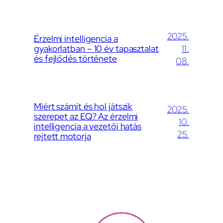
2025.
Érzelmi intelligencia a
gyakorlatban – 10 év tapasztalat
11.
és fejlődés története
08.
Miért számít és hol játszik
2025.
szerepet az EQ? Az érzelmi
10.
intelligencia a vezetői hatás
25.
rejtett motorja