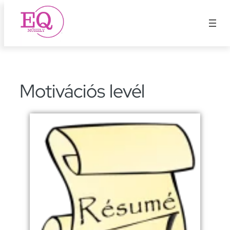
Ugrás
a
tartalomhoz
Motivációs levél