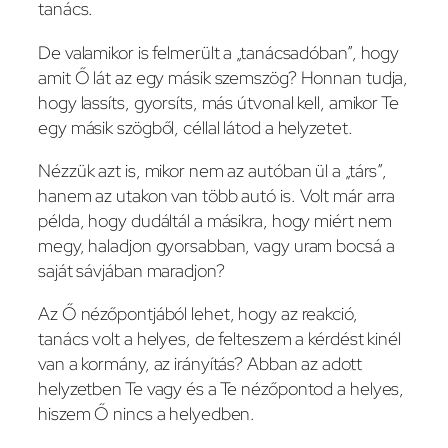
tanács.
De valamikor is felmerült a „tanácsadóban”, hogy
amit Ő lát az egy másik szemszög? Honnan tudja,
hogy lassíts, gyorsíts, más útvonal kell, amikor Te
egy másik szögből, céllal látod a helyzetet.
Nézzük azt is, mikor nem az autóban ül a „társ”,
hanem az utakon van több autó is. Volt már arra
példa, hogy dudáltál a másikra, hogy miért nem
megy, haladjon gyorsabban, vagy uram bocsá a
saját sávjában maradjon?
Az Ő nézőpontjából lehet, hogy az reakció,
tanács volt a helyes, de felteszem a kérdést kinél
van a kormány, az irányítás? Abban az adott
helyzetben Te vagy és a Te nézőpontod a helyes,
hiszem Ő nincs a helyedben.