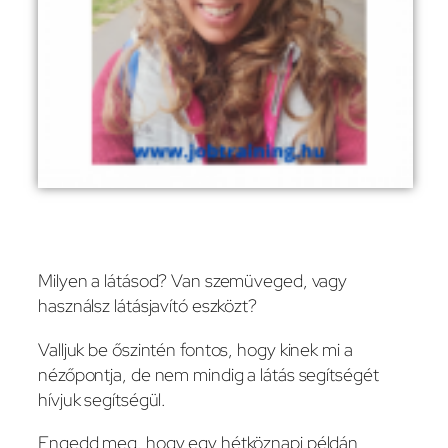
Milyen a látásod? Van szemüveged, vagy
használsz látásjavító eszközt?
Valljuk be őszintén fontos, hogy kinek mi a
nézőpontja, de nem mindig a látás segítségét
hívjuk segítségül.
Engedd meg, hogy egy hétköznapi példán