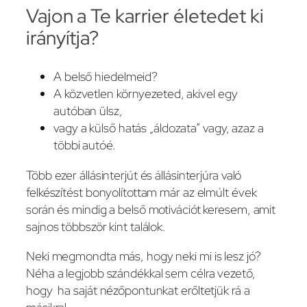
Vajon a Te karrier életedet ki
irányítja?
A belső hiedelmeid?
A közvetlen környezeted, akivel egy
autóban ülsz,
vagy a külső hatás „áldozata” vagy, azaz a
többi autóé.
Több ezer állásinterjút és állásinterjúra való
felkészítést bonyolítottam már az elmúlt évek
során és mindig a belső motivációt keresem, amit
sajnos többször kint találok.
Neki megmondta más, hogy neki mi is lesz jó?
Néha a legjobb szándékkal sem célra vezető,
hogy ha saját nézőpontunkat erőltetjük rá a