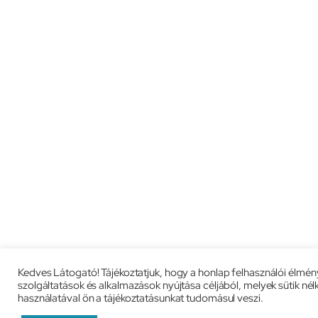
Kedves Látogató! Tájékoztatjuk, hogy a honlap felhasználói élmé
szolgáltatások és alkalmazások nyújtása céljából, melyek sütik n
használatával ön a tájékoztatásunkat tudomásul veszi.