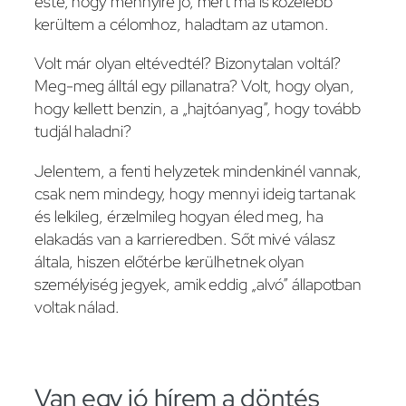
este, hogy mennyire jó, mert ma is közelebb
kerültem a célomhoz, haladtam az utamon.
Volt már olyan eltévedtél? Bizonytalan voltál?
Meg-meg álltál egy pillanatra? Volt, hogy olyan,
hogy kellett benzin, a „hajtóanyag”, hogy tovább
tudjál haladni?
Jelentem, a fenti helyzetek mindenkinél vannak,
csak nem mindegy, hogy mennyi ideig tartanak
és lelkileg, érzelmileg hogyan éled meg, ha
elakadás van a karrieredben. Sőt mivé válasz
általa, hiszen előtérbe kerülhetnek olyan
személyiség jegyek, amik eddig „alvó” állapotban
voltak nálad.
Van egy jó hírem a döntés