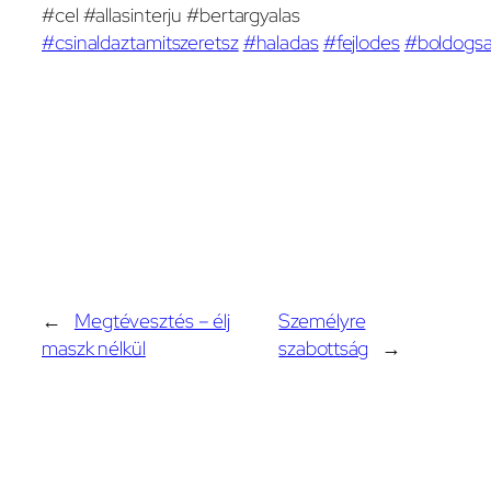
#cel #allasinterju #bertargyalas
#csinaldaztamitszeretsz
#haladas
#fejlodes
#boldogs
←
Megtévesztés – élj
Személyre
maszk nélkül
szabottság
→