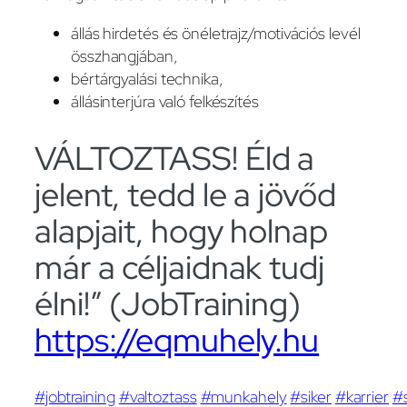
állás hirdetés és önéletrajz/motivációs levél
összhangjában,
bértárgyalási technika,
állásinterjúra való felkészítés
VÁLTOZTASS! Éld a
jelent, tedd le a jövőd
alapjait, hogy holnap
már a céljaidnak tudj
élni!” (JobTraining)
https://eqmuhely.hu
#jobtraining
#valtoztass
#munkahely
#siker
#karrier
#s