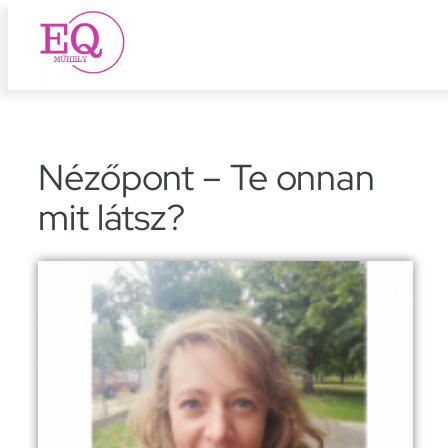
Ugrás
a
tartalomhoz
Nézőpont – Te onnan
mit látsz?