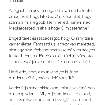
másikra!
A legjobb, ha úgy támogatod a számodra fontos
embereket, hogy látod az Ő nézőpontját, hogy
számára mi a legjobb! Nem neked, hanem neki!
Megkérdezted valaha is hogy Ő mit szeretne?
Engedj teret és szabadságot, hogy Ő irányítsa a
karrier életét. Fantasztikus, amikor van melletted,
akár egy akár több támogató személy, és nagyon
fontos bizonyos döntések előtt több nézőpontot
is megvizsgáljon az ember. De a döntés a Tiéd!
Ne feledd, hogy a munkahelyre ki jár be
mindennap? A „tanácsadók” vagy Te?
Karrier útja mindenkinek van, mindenki csinál nap,
mint nap valamit. Milyen jó, amikor azt csinálod,
amit szeretsz és úgy tudod nyugtázni a napodat