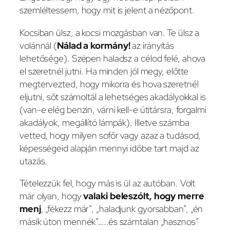
szemléltessem, hogy mit is jelent a nézőpont.
Kocsiban ülsz, a kocsi mozgásban van. Te ülsz a
volánnál (
Nálad a kormány!
az irányítás
lehetősége). Szépen haladsz a célod felé, ahova
el szeretnél jutni. Ha minden jól megy, előtte
megtervezted, hogy mikorra és hova szeretnél
eljutni, sőt számoltál a lehetséges akadályokkal is
(van-e elég benzin, várni kell-e útitársra, forgalmi
akadályok, megállító lámpák). Illetve számba
vetted, hogy milyen sofőr vagy azaz a tudásod,
képességeid alapján mennyi időbe tart majd az
utazás.
Tételezzük fel, hogy más is ül az autóban. Volt
már olyan, hogy
valaki beleszólt, hogy merre
menj
, „fékezz már”, „haladjunk gyorsabban”, „én
másik úton mennék”…..és számtalan „hasznos”