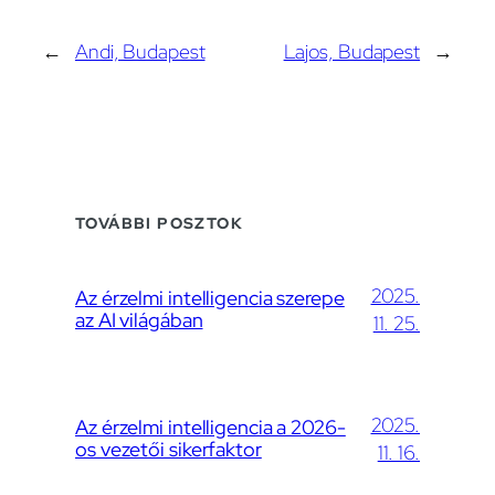
←
Andi, Budapest
Lajos, Budapest
→
TOVÁBBI POSZTOK
2025.
Az érzelmi intelligencia szerepe
az AI világában
11. 25.
2025.
Az érzelmi intelligencia a 2026-
os vezetői sikerfaktor
11. 16.