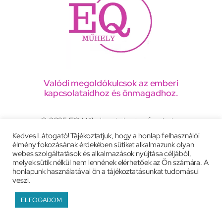
Valódi megoldókulcsok az emberi
kapcsolataidhoz és önmagadhoz.
© 2025 EQ Műhely, minden jog fenntartva
Kedves Látogató! Tájékoztatjuk, hogy a honlap felhasználói
élmény fokozásának érdekében sütiket alkalmazunk olyan
Adatkezelési tájékoztató
webes szolgáltatások és alkalmazások nyújtása céljából,
melyek sütik nélkül nem lennének elérhetőek az Ön számára. A
Általános szerződési feltételek
Impresszum
honlapunk használatával ön a tájékoztatásunkat tudomásul
veszi.
Weboldal:
peac.eu
ELFOGADOM