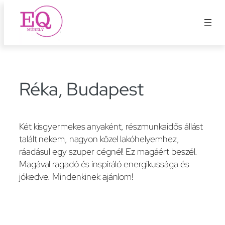
Ugrás
a
tartalomhoz
Réka, Budapest
Két kisgyermekes anyaként, részmunkaidős állást
talált nekem, nagyon közel lakóhelyemhez,
ráadásul egy szuper cégnél! Ez magáért beszél.
Magával ragadó és inspiráló energikussága és
jókedve. Mindenkinek ajánlom!