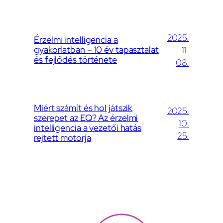
2025.
Érzelmi intelligencia a
gyakorlatban – 10 év tapasztalat
11.
és fejlődés története
08.
Miért számít és hol játszik
2025.
szerepet az EQ? Az érzelmi
10.
intelligencia a vezetői hatás
25.
rejtett motorja