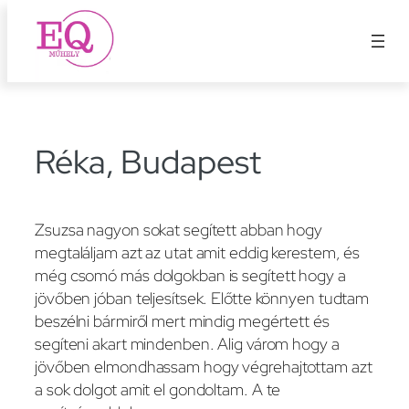
Ugrás
a
tartalomhoz
Réka, Budapest
Zsuzsa nagyon sokat segített abban hogy
megtaláljam azt az utat amit eddig kerestem, és
még csomó más dolgokban is segített hogy a
jövőben jóban teljesítsek. Előtte könnyen tudtam
beszélni bármiről mert mindig megértett és
segíteni akart mindenben. Alig várom hogy a
jövőben elmondhassam hogy végrehajtottam azt
a sok dolgot amit el gondoltam. A te