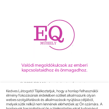
Valódi megoldókulcsok az emberi
kapcsolataidhoz és önmagadhoz.
© 2025 EQ Műhely, minden jog fenntartva
Kedves Látogató! Tájékoztatjuk, hogy a honlap felhasználói
élmény fokozásának érdekében sütiket alkalmazunk olyan
Adatkezelési tájékoztató
webes szolgáltatások és alkalmazások nyújtása céljából,
melyek sütik nélkül nem lennének elérhetőek az Ön számára. A
Általános szerződési feltételek
Impresszum
honlapunk használatával ön a tájékoztatásunkat tudomásul