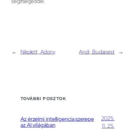
segítségeddel.
←
Nikolett, Adony
Andi, Budapest
→
TOVÁBBI POSZTOK
2025.
Az érzelmi intelligencia szerepe
az AI világában
11. 25.