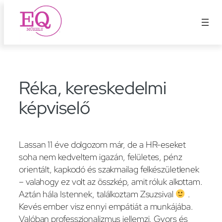
Ugrás
a
tartalomhoz
Réka, kereskedelmi
képviselő
Lassan 11 éve dolgozom már, de a HR-eseket
soha nem kedveltem igazán, felületes, pénz
orientált, kapkodó és szakmailag felkészületlenek
– valahogy ez volt az összkép, amit róluk alkottam.
Aztán hála Istennek, találkoztam Zsuzsival
.
Kevés ember visz ennyi empátiát a munkájába.
Valóban professzionalizmus jellemzi. Gyors és