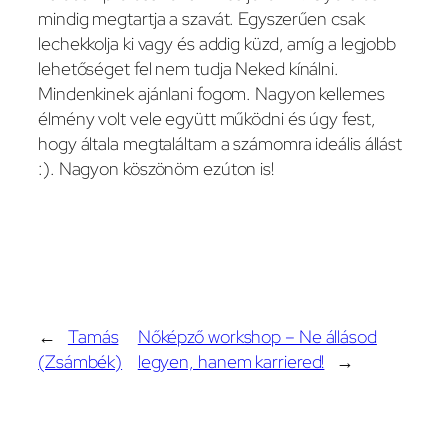
mindig megtartja a szavát. Egyszerűen csak
lechekkolja ki vagy és addig küzd, amíg a legjobb
lehetőséget fel nem tudja Neked kínálni.
Mindenkinek ajánlani fogom. Nagyon kellemes
élmény volt vele együtt működni és úgy fest,
hogy általa megtaláltam a számomra ideális állást
:). Nagyon köszönöm ezúton is!
←
Tamás
Nőképző workshop – Ne állásod
(Zsámbék)
legyen, hanem karriered!
→