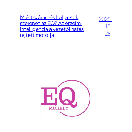
Miért számít és hol játszik
2025.
szerepet az EQ? Az érzelmi
10.
intelligencia a vezetői hatás
25.
rejtett motorja