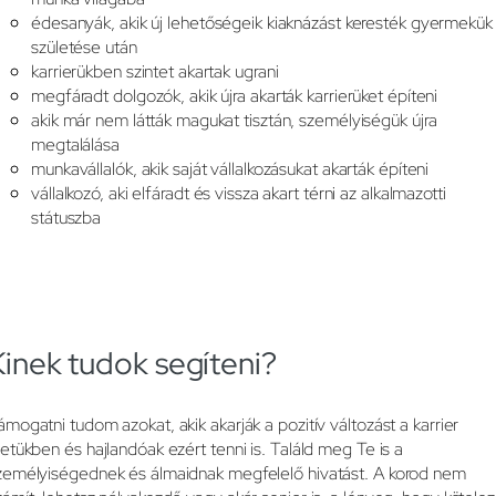
édesanyák, akik új lehetőségeik kiaknázást keresték gyermekük
születése után
karrierükben szintet akartak ugrani
megfáradt dolgozók, akik újra akarták karrierüket építeni
akik már nem látták magukat tisztán, személyiségük újra
megtalálása
munkavállalók, akik saját vállalkozásukat akarták építeni
vállalkozó, aki elfáradt és vissza akart térni az alkalmazotti
státuszba
Kinek tudok segíteni?
ámogatni tudom azokat, akik akarják a pozitív változást a karrier
letükben és hajlandóak ezért tenni is. Találd meg Te is a
zemélyiségednek és álmaidnak megfelelő hivatást. A korod nem