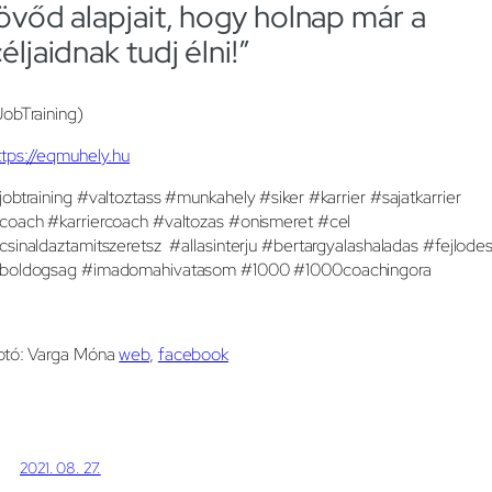
jövőd alapjait, hogy holnap már a
éljaidnak tudj élni!”
JobTraining)
ttps://eqmuhely.hu
jobtraining #valtoztass #munkahely #siker #karrier #sajatkarrier
coach #karriercoach #valtozas #onismeret #cel
csinaldaztamitszeretsz #allasinterju #bertargyalashaladas #fejlode
boldogsag #imadomahivatasom #1000 #1000coachingora
otó: Varga Móna
web
,
facebook
2021. 08. 27.