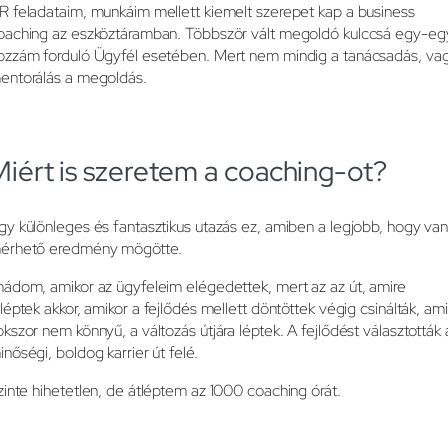
R feladataim, munkáim mellett kiemelt szerepet kap a business
oaching az eszköztáramban. Többször vált megoldó kulccsá egy-eg
ozzám forduló Ügyfél esetében. Mert nem mindig a tanácsadás, va
entorálás a megoldás.
Miért is szeretem a coaching-ot?
gy különleges és fantasztikus utazás ez, amiben a legjobb, hogy va
érhető eredmény mögötte.
mádom, amikor az ügyfeleim elégedettek, mert az az út, amire
áléptek akkor, amikor a fejlődés mellett döntöttek végig csinálták, ami
okszor nem könnyű, a változás útjára léptek. A fejlődést választották 
inőségi, boldog karrier út felé.
zinte hihetetlen, de átléptem az 1000 coaching órát.