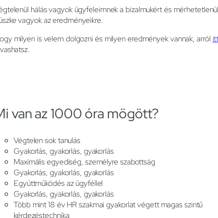
égtelenül hálás vagyok ügyfeleimnek a bizalmukért és mérhetetlenü
üszke vagyok az eredményeikre.
ogy milyen is velem dolgozni és milyen eredmények vannak, arról
it
lvashatsz.
Mi van az 1000 óra mögött?
Végtelen sok tanulás
Gyakorlás, gyakorlás, gyakorlás
Maximális egyediség, személyre szabottság
Gyakorlás, gyakorlás, gyakorlás
Együttműködés az ügyféllel
Gyakorlás, gyakorlás, gyakorlás
Több mint 18 év HR szakmai gyakorlat végett magas szintű
kérdezéstechnika