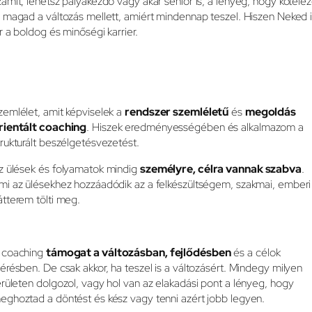
zámít, lehetsz pályakezdő vagy akár senior is, a lényeg, hogy kötele
l magad a változás mellett, amiért mindennap teszel. Hiszen Neked 
ár a boldog és minőségi karrier.
zemlélet, amit képviselek a
rendszer szemléletű
és
megoldás
rientált coaching
. Hiszek eredményességében és alkalmazom a
trukturált beszélgetésvezetést.
z ülések és folyamatok mindig
személyre, célra vannak szabva
.
mi az ülésekhez hozzáadódik az a felkészültségem, szakmai, emberi
átterem tölti meg.
 coaching
támogat a változásban, fejlődésben
és a célok
lérésben. De csak akkor, ha teszel is a változásért. Mindegy milyen
erületen dolgozol, vagy hol van az elakadási pont a lényeg, hogy
eghoztad a döntést és kész vagy tenni azért jobb legyen.