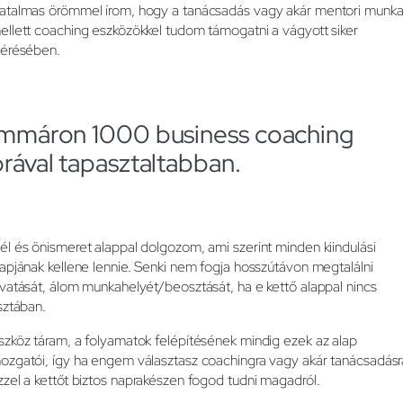
atalmas örömmel írom, hogy a tanácsadás vagy akár mentori munk
ellett coaching eszközökkel tudom támogatni a vágyott siker
lérésében.
Immáron 1000 business coaching
órával tapasztaltabban.
él és önismeret alappal dolgozom, ami szerint minden kiindulási
lapjának kellene lennie. Senki nem fogja hosszútávon megtalálni
ivatását, álom munkahelyét/beosztását, ha e kettő alappal nincs
isztában.
szköz táram, a folyamatok felépítésének mindig ezek az alap
ozgatói, így ha engem választasz coachingra vagy akár tanácsadásr
zzel a kettőt biztos naprakészen fogod tudni magadról.