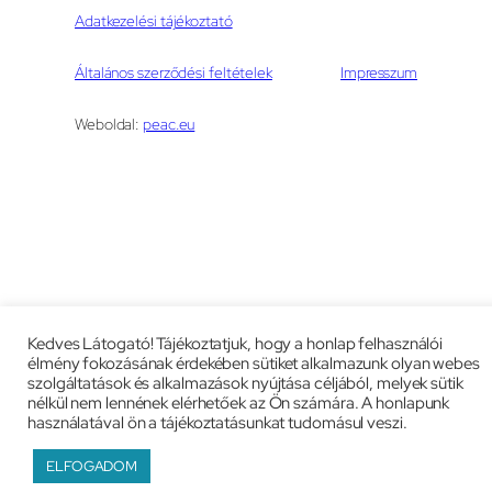
Adatkezelési tájékoztató
Általános szerződési feltételek
Impresszum
Weboldal:
peac.eu
Kedves Látogató! Tájékoztatjuk, hogy a honlap felhasználói
élmény fokozásának érdekében sütiket alkalmazunk olyan webes
szolgáltatások és alkalmazások nyújtása céljából, melyek sütik
nélkül nem lennének elérhetőek az Ön számára. A honlapunk
használatával ön a tájékoztatásunkat tudomásul veszi.
ELFOGADOM