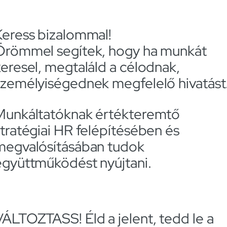
Keress bizalommal!
Örömmel segítek, hogy ha munkát
keresel, megtaláld a célodnak,
személyiségednek megfelelő hivatást
Munkáltatóknak értékteremtő
stratégiai HR felépítésében és
megvalósításában tudok
együttműködést nyújtani.
VÁLTOZTASS! Éld a jelent, tedd le a