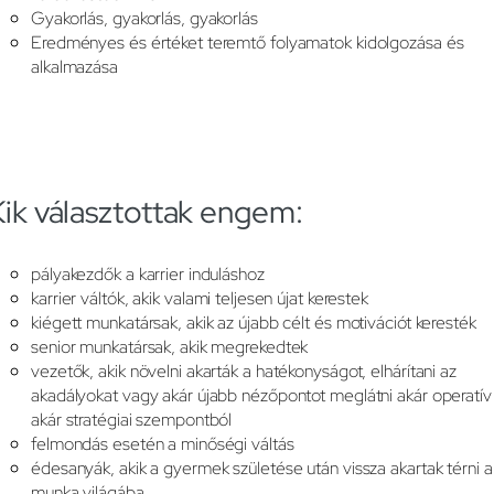
Gyakorlás, gyakorlás, gyakorlás
Eredményes és értéket teremtő folyamatok kidolgozása és
alkalmazása
Kik választottak engem:
pályakezdők a karrier induláshoz
karrier váltók, akik valami teljesen újat kerestek
kiégett munkatársak, akik az újabb célt és motivációt keresték
senior munkatársak, akik megrekedtek
vezetők, akik növelni akarták a hatékonyságot, elhárítani az
akadályokat vagy akár újabb nézőpontot meglátni akár operatív
akár stratégiai szempontból
felmondás esetén a minőségi váltás
édesanyák, akik a gyermek születése után vissza akartak térni a
munka világába