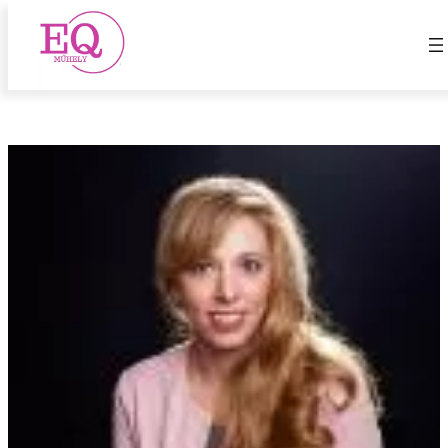
1000 óra
Ugrás
a
tartalomhoz