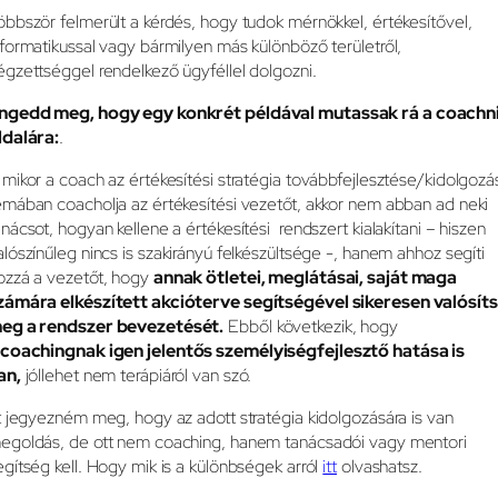
öbbször felmerült a kérdés, hogy tudok mérnökkel, értékesítővel,
nformatikussal vagy bármilyen más különböző területről,
égzettséggel rendelkező ügyféllel dolgozni.
ngedd meg, hogy egy konkrét példával mutassak rá a coachn
ldalára:
.
 mikor a coach az értékesítési stratégia továbbfejlesztése/kidolgozá
émában coacholja az értékesítési vezetőt, akkor nem abban ad neki
anácsot, hogyan kellene a értékesítési rendszert kialakítani – hiszen
alószínűleg nincs is szakirányú felkészültsége -, hanem ahhoz segíti
ozzá a vezetőt, hogy
annak ötletei, meglátásai, saját maga
zámára elkészített akcióterve segítségével sikeresen valósít
eg a rendszer bevezetését.
Ebből következik, hogy
coachingnak igen jelentős személyiségfejlesztő hatása is
an,
jóllehet nem terápiáról van szó.
tt jegyezném meg, hogy az adott stratégia kidolgozására is van
egoldás, de ott nem coaching, hanem tanácsadói vagy mentori
egítség kell. Hogy mik is a különbségek arról
itt
olvashatsz.