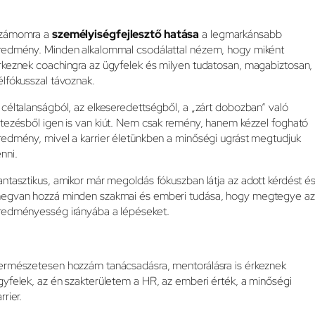
zámomra a
személyiségfejlesztő hatása
a legmarkánsabb
redmény. Minden alkalommal csodálattal nézem, hogy miként
rkeznek coachingra az ügyfelek és milyen tudatosan, magabiztosan,
élfókusszal távoznak.
 céltalanságból, az elkeseredettségből, a „zárt dobozban” való
étezésből igen is van kiút. Nem csak remény, hanem kézzel fogható
redmény, mivel a karrier életünkben a minőségi ugrást megtudjuk
enni.
antasztikus, amikor már megoldás fókuszban látja az adott kérdést é
egvan hozzá minden szakmai és emberi tudása, hogy megtegye az
redményesség irányába a lépéseket.
ermészetesen hozzám tanácsadásra, mentorálásra is érkeznek
gyfelek, az én szakterületem a HR, az emberi érték, a minőségi
rrier.