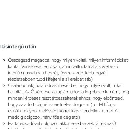
llásinterjú után
Összegezd magadba, hogy milyen voltál, milyen információkat
kaptál. Van-e esetleg olyan, amin változtatnál a következő
interjún (lassabban beszélj, összeszedettebb legyél,
részletsebben tudd kifejteni a sikereidet stb.)
Családodnak, barátodnak meséld el, hogy milyen volt, miket
hallottál. Az Ő kérdéseik alapján tudod a legjobban lemérni, ho
minden kérdéses részt átbeszéltetek ahhoz, hogy eldöntsed,
hogy az adott cégnél szeretnél-e dolgozni! (pl.: Mit fogsz
csinálni, milyen felelősségi körrel fogsz rendelkezni, mettől
meddig dolgozol, hány fős a cég stb.)
Ha tanácsadóval dolgozol, akkor vele beszéld át és az Ő