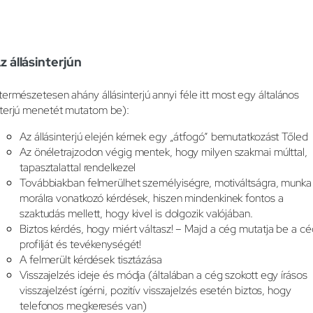
z állásinterjún
természetesen ahány állásinterjú annyi féle itt most egy általános
nterjú menetét mutatom be):
Az állásinterjú elején kérnek egy „átfogó” bemutatkozást Tőled
Az önéletrajzodon végig mentek, hogy milyen szakmai múlttal,
tapasztalattal rendelkezel
Továbbiakban felmerülhet személyiségre, motiváltságra, munka
morálra vonatkozó kérdések, hiszen mindenkinek fontos a
szaktudás mellett, hogy kivel is dolgozik valójában.
Biztos kérdés, hogy miért váltasz! – Majd a cég mutatja be a cé
profilját és tevékenységét!
A felmerült kérdések tisztázása
Visszajelzés ideje és módja (általában a cég szokott egy írásos
visszajelzést ígérni, pozitív visszajelzés esetén biztos, hogy
telefonos megkeresés van)