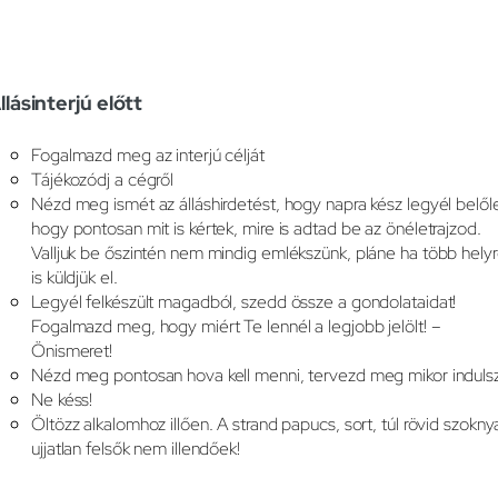
llásinterjú előtt
Fogalmazd meg az interjú célját
Tájékozódj a cégről
Nézd meg ismét az álláshirdetést, hogy napra kész legyél belőle
hogy pontosan mit is kértek, mire is adtad be az önéletrajzod.
Valljuk be őszintén nem mindig emlékszünk, pláne ha több hely
is küldjük el.
Legyél felkészült magadból, szedd össze a gondolataidat!
Fogalmazd meg, hogy miért Te lennél a legjobb jelölt! –
Önismeret!
Nézd meg pontosan hova kell menni, tervezd meg mikor indulsz
Ne késs!
Öltözz alkalomhoz illően. A strand papucs, sort, túl rövid szokny
ujjatlan felsők nem illendőek!