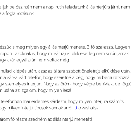
alljuk be őszintén nem a napi rutin feladatunk állásinterjúra járni, nem
z a foglalkozásunk!
ézzük is meg milyen egy állásinterjú menete, 3 fő szakasza. Legyen
ámpont azoknak is, hogy mi vár rájuk, akik esetleg nem sűrűn járnak,
agy akár egyáltalán nem voltak még!
 nulladik lépés után, azaz az állásra szabott önéletrajz elküldése után,
ön a várva várt telefon, hogy szeretné a cég, hogy ha bemutatkoznál
gy személyes interjún. Nagy az öröm, hogy végre behívtak, de rögt
ön utána az izgalom, hogy milyen lesz!
 telefonban már érdemes kérdezni, hogy milyen interjúra számíts,
ogy milyen interjú típusok vannak arról
itt
olvashatsz.
árom fő részre szedném az állásinterjú menetét!