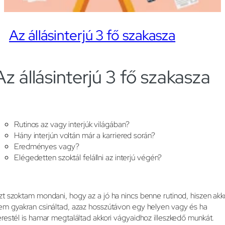
Az állásinterjú 3 fő szakasza
Az állásinterjú 3 fő szakasza
Rutinos az vagy interjúk világában?
Hány interjún voltán már a karriered során?
Eredményes vagy?
Elégedetten szoktál felállni az interjú végén?
zt szoktam mondani, hogy az a jó ha nincs benne rutinod, hiszen akk
em gyakran csináltad, azaz hosszútávon egy helyen vagy és ha
erestél is hamar megtaláltad akkori vágyaidhoz illeszkedő munkát.