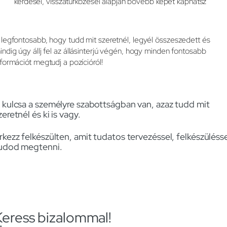
kérdései, visszatürközései alapján bővebb képet kaphatsz
 legfontosabb, hogy tudd mit szeretnél, legyél összeszedett és
indig úgy állj fel az állásinterjú végén, hogy minden fontosabb
nformációt megtudj a pozícióról!
 kulcsa a személyre szabottságban van, azaz tudd mit
zeretnél és ki is vagy.
rkezz felkészülten, amit tudatos tervezéssel, felkészüléss
udod megtenni.
Keress bizalommal!