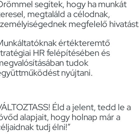
Örömmel segítek, hogy ha munkát
keresel, megtaláld a célodnak,
személyiségednek megfelelő hivatást
Munkáltatóknak értékteremtő
stratégiai HR felépítésében és
megvalósításában tudok
együttműködést nyújtani.
VÁLTOZTASS! Éld a jelent, tedd le a
jövőd alapjait, hogy holnap már a
éljaidnak tudj élni!”