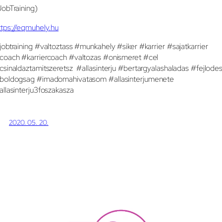
JobTraining)
ttps://eqmuhely.hu
jobtraining #valtoztass #munkahely #siker #karrier #sajatkarrier
coach #karriercoach #valtozas #onismeret #cel
csinaldaztamitszeretsz #allasinterju #bertargyalashaladas #fejlode
boldogsag #imadomahivatasom #allasinterjumenete
allasinterju3foszakasza
2020. 05. 20.