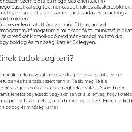
endszer-szemléletű és megoldás orientált HR
egoldásokkal segítek munkaadóknak és álláskeresőknek.
 cél és önismeret alapú karrier tanácsadás és coaching a
zakterületem.
öbb ezer leoktatott óra van mögöttem, amivel
ámogattam/támogatom a munkaadókat, munkavállalókat
lláskeresőket kiemelkedő eredményességi mutatókkal,
ogy boldog és minőségi karrierjük legyen.
Kinek tudok segíteni?
ámogatni tudom azokat, akik akarják a pozitív változást a karrier
letükben és hajlandóak ezért tenni is. Találd meg Te is a
zemélyiségednek és álmaidnak megfelelő hivatást. A korod nem
zámít, lehetsz pályakezdő vagy akár senior is, a lényeg, hogy kötele
l magad a változás mellett, amiért mindennap teszel. Hiszen Neked 
ár a boldog és minőségi karrier.