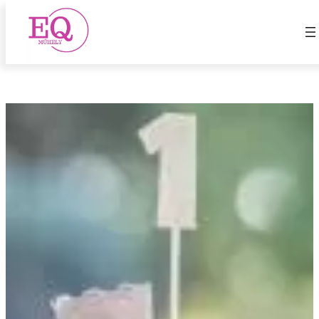
Első
Ugrás
a
tartalomhoz