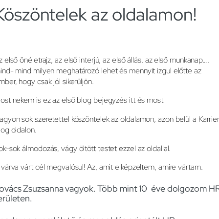
Köszöntelek az oldalamon!
z első önéletrajz, az első interjú, az első állás, az első munkanap….
ind- mind milyen meghatározó lehet és mennyit izgul előtte az
mber, hogy csak jól sikerüljön.
ost nekem is ez az első blog bejegyzés itt és most!
agyon sok szeretettel köszöntelek az oldalamon, azon belül a Karrie
log oldalon.
ok-sok álmodozás, vágy öltött testet ezzel az oldallal.
 várva várt cél megvalósul! Az, amit elképzeltem, amire vártam.
ovács Zsuzsanna vagyok. Több mint 10 éve dolgozom H
erületen.