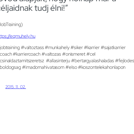
éljaidnak tudj élni!”
JobTraining)
ttps://eqmuhely.hu
jobtraining #valtoztass #munkahely #siker #karrier #sajatkarrier
coach #karriercoach #valtozas #onismeret #cel
csinaldaztamitszeretsz #allasinterju #bertargyalashaladas #fejlode
boldogsag #imadomahivatasom #elso #koszontelekahonlapon
2015. 11. 02.