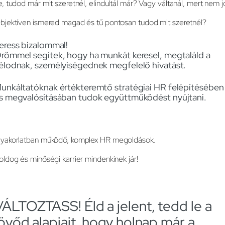
e, tudod már mit szeretnél, elindultál már? Vagy váltanál, mert nem j
bjektíven ismered magad és tű pontosan tudod mit szeretnél?
eress bizalommal!
römmel segítek, hogy ha munkát keresel, megtaláld a
élodnak, személyiségednek megfelelő hivatást.
unkáltatóknak értékteremtő stratégiai HR felépítésében
s megvalósításában tudok együttműködést nyújtani.
yakorlatban működő, komplex HR megoldások.
oldog és minőségi karrier mindenkinek jár!
VÁLTOZTASS! Éld a jelent, tedd le a
jövőd alapjait, hogy holnap már a