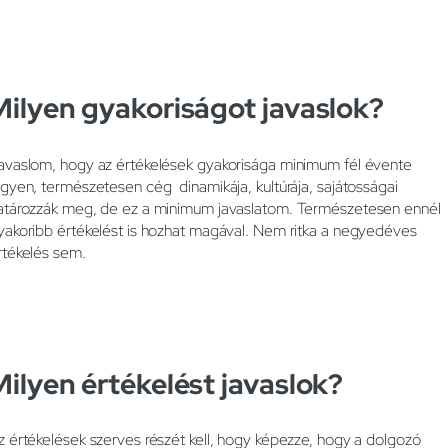
Milyen gyakoriságot javaslok?
avaslom, hogy az értékelések gyakorisága minimum fél évente
egyen, természetesen cég dinamikája, kultúrája, sajátosságai
atározzák meg, de ez a minimum javaslatom. Természetesen ennél
yakoribb értékelést is hozhat magával. Nem ritka a negyedéves
rtékelés sem.
Milyen értékelést javaslok?
z értékelések szerves részét kell, hogy képezze, hogy a dolgozó