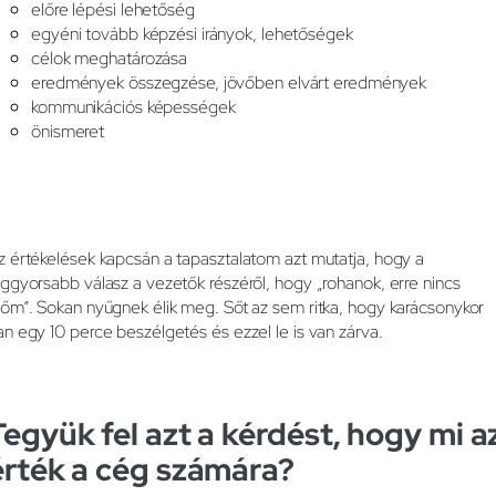
előre lépési lehetőség
egyéni tovább képzési irányok, lehetőségek
célok meghatározása
eredmények összegzése, jövőben elvárt eredmények
kommunikációs képességek
önismeret
z értékelések kapcsán a tapasztalatom azt mutatja, hogy a
eggyorsabb válasz a vezetők részéről, hogy „rohanok, erre nincs
dőm”. Sokan nyűgnek élik meg. Sőt az sem ritka, hogy karácsonykor
an egy 10 perce beszélgetés és ezzel le is van zárva.
Tegyük fel azt a kérdést, hogy mi a
érték a cég számára?