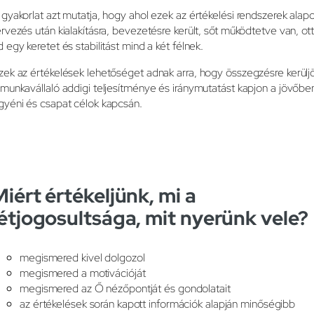
 gyakorlat azt mutatja, hogy ahol ezek az értékelési rendszerek alap
ervezés után kialakításra, bevezetésre került, sőt működtetve van, ott
d egy keretet és stabilitást mind a két félnek.
zek az értékelések lehetőséget adnak arra, hogy összegzésre kerülj
 munkavállaló addigi teljesítménye és iránymutatást kapjon a jövőbe
gyéni és csapat célok kapcsán.
Miért értékeljünk, mi a
létjogosultsága, mit nyerünk vele?
megismered kivel dolgozol
megismered a motivációját
megismered az Ő nézőpontját és gondolatait
az értékelések során kapott információk alapján minőségibb