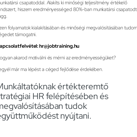
unkatársi csapatoddal. Alakíts ki minőségi teljesítmény értékelő
endszert, hiszem eredményességed 80%-ban munkatársi csapatodt
ügg.
zen folyamatok kialakításában és minőségi megvalósításában tudo
égedet támogatni.
apcsolatfelvétel: hr@jobtraining.hu
ogyan akarod motiválni és mérni az eredményességüket?
egyél már ma lépést a céged fejlődése érdekében.
Munkáltatóknak értékteremtő
stratégiai HR felépítésében és
megvalósításában tudok
együttműködést nyújtani.