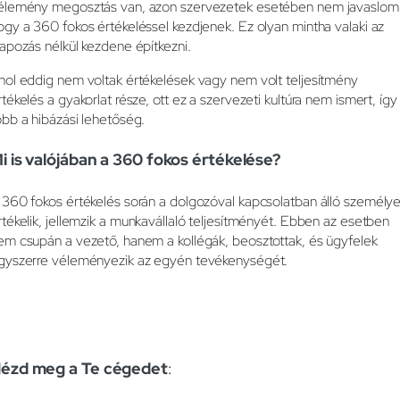
élemény megosztás van, azon szervezetek esetében nem javaslom
ogy a 360 fokos értékeléssel kezdjenek. Ez olyan mintha valaki az
lapozás nélkül kezdene építkezni.
hol eddig nem voltak értékelések vagy nem volt teljesítmény
rtékelés a gyakorlat része, ott ez a szervezeti kultúra nem ismert, így
öbb a hibázási lehetőség.
i is valójában a 360 fokos értékelése?
 360 fokos értékelés során a dolgozóval kapcsolatban álló személy
rtékelik, jellemzik a munkavállaló teljesítményét. Ebben az esetben
em csupán a vezető, hanem a kollégák, beosztottak, és ügyfelek
gyszerre véleményezik az egyén tevékenységét.
ézd meg a Te cégedet
: