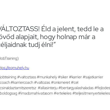
VÁLTOZTASS! Éld a jelent, tedd le a
jövőd alapjait, hogy holnap már a
éljaidnak tudj élni!”
JobTraining)
ttps://eqmuhely.hu
jobtraining #valtoztass #munkahely #siker #karrier #sajatkarrier
coach #karriercoach #valtozas #onismeret #cel
csinaldaztamitszeretsz #allasinterju #bertargyalashaladas #fejlode
boldogsag #imadomahivatasom #ertekeles #teljesitmenyertekeles