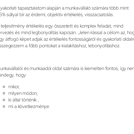
yakorlati tapasztalatom alapján a munkavállaló számára több mint
5% súllyal bír az érdemi, objektív értékelés, visszacsatolás.
 teljesítmény értékelés egy összetett és komplex feladat, mind
ervezés és mind legbonyolítás kapcsán. Jelen írással a célom az, ho
gy átfogó képet adjak az értékelés fontosságáról és gyakorlati oldalr
sszegezzem a főbb pontokat a kialakításhoz, lebonyolításhoz.
unkavállalói és munkaadói oldal számára is kiemelten fontos, így n
indegy, hogy
mikor,
milyen módon,
ki által történik ,
mi a következménye.