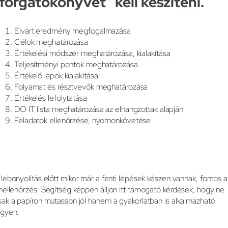
„forgatókönyvet” kell készíteni.
Elvárt eredmény megfogalmazása
Célok meghatározása
Értékelési módszer meghatározása, kialakítása
Teljesítményi pontok meghatározása
Értékelő lapok kialakítása
Folyamat és résztvevők meghatározása
Értékelés lefolytatása
DO IT lista meghatározása az elhangzottak alapján
Feladatok ellenőrzése, nyomonkövetése
 lebonyolítás előtt mikor már a fenti lépések készen vannak, fontos a
nellenőrzés. Segítség képpen álljon itt támogató kérdések, hogy ne
sak a papíron mutasson jól hanem a gyakorlatban is alkalmazható
egyen.