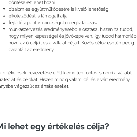
döntéseket lehet hozni
bizalom és együttműködésére is kíváló lehetőség
elkötelződést is támogathatja
fejlődési pontos minőségibb meghatározása
munkaszervezés eredményesebb elosztása, hiszen ha tudod,
hogy milyen képességei és jövőképe van, így tudod harmóniáb
hozni az ő céljait és a vállalat céljait. Közös célok esetén pedig
garantált az eredmény.
z értékelések bevezetése előtt kiemelten fontos ismerni a vállalati
tratégiát és célokat. Hiszen mindig valami cél és elvárt eredmény
rányába végezzük az értékeléseket.
Mi lehet egy értékelés célja?