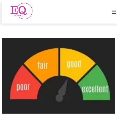
Értéket adó HR
Ugrás
a
tartalomhoz