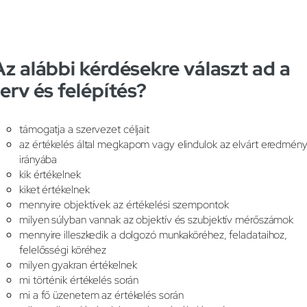
Az alábbi kérdésekre választ ad a
terv és felépítés?
támogatja a szervezet céljait
az értékelés által megkapom vagy elindulok az elvárt eredmén
irányába
kik értékelnek
kiket értékelnek
mennyire objektívek az értékelési szempontok
milyen súlyban vannak az objektív és szubjektív mérőszámok
mennyire illeszkedik a dolgozó munkaköréhez, feladataihoz,
felelősségi köréhez
milyen gyakran értékelnek
mi történik értékelés során
mi a fő üzenetem az értékelés során