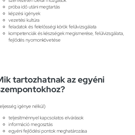
szervezeten belüli mozgások
próba idő utáni megtartás
képzési igények
vezetési kultúra
feladatok és felelősségi körök felülvizsgálata
kompetenciák és készségek megismerése, felülvizsgálata,
fejlődés nyomonkövetése
Mik tartozhatnak az egyéni
szempontokhoz?
teljesség igénye nélkül)
teljesítménnyel kapcsolatos elvárások
információ megosztás
egyéni fejlődési pontok meghatározása