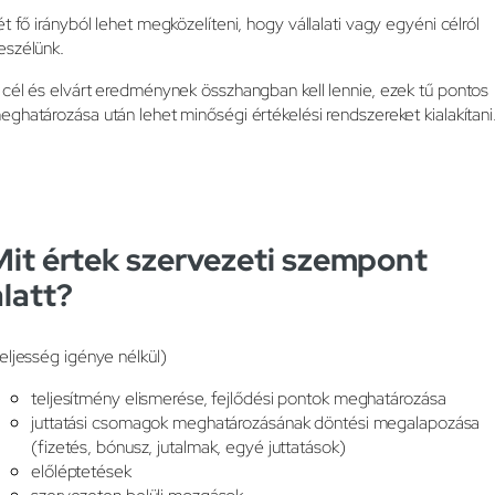
ét fő irányból lehet megközelíteni, hogy vállalati vagy egyéni célról
eszélünk.
 cél és elvárt eredménynek összhangban kell lennie, ezek tű pontos
eghatározása után lehet minőségi értékelési rendszereket kialakítani
Mit értek szervezeti szempont
alatt?
teljesség igénye nélkül)
teljesítmény elismerése, fejlődési pontok meghatározása
juttatási csomagok meghatározásának döntési megalapozása
(fizetés, bónusz, jutalmak, egyé juttatások)
előléptetések