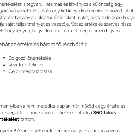
nértékelést is tegyen. Hatalmas és látványos a különbség egy
gyirányú vezetői közlés és egy két irányú kommunikáció között, ahol
ktív résztvevője a dolgozói. Erős tükröt mutat, hogy a dolgozó hogy
átja saját teljesítményét és vezetője. Sőt az értékelés szerves része
ell, hogy legyen, hogy előre mutató, cél meghatározó legyen.
ehát az értékelés három fő részből áll:
Dolgozói önértékelés
Vezetői értékelés
Célok meghatározása
mennyiben a fenti metodika alapján már működik egy értékelési
endszer, akkor a következő értékelési szintnek a
360 fokos
rtékelést
tartom.
igyelem! Azon cégek esetében nem vagy csak ritkán vezetői