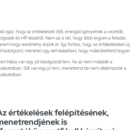
aló igaz, hogy az értékelések időt, energiát igényelnek a vezetők,
olgozók és HR részéről. Nem az a cél, hogy több legyen a feladat,
anem hogy eredmény érjünk el. Így fontos, hogy az értékeléseket ú
ell kidolgozni, menetet úgy kell kialakítani, hogy működtethető legye
ert hiába van egy jól kidolgozott terv, ha az nem működik a
yakorlatban. Sőt van egy jó terv, menetrend de nem alkalmazzák a
yakorlatban.
Az értékelések felépítésének,
menetrendjének is