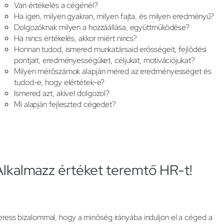
Van értékelés a cégénél?
Ha igen, milyen gyakran, milyen fajta, és milyen eredményű?
Dolgozóknak milyen a hozzáállása, együttműködése?
Ha nincs értékelés, akkor miért nincs?
Honnan tudod, ismered munkatársaid erősségeit, fejlődési
pontjait, eredményességüket, céljukat, motivációjukat?
Milyen mérőszámok alapján méred az eredményességet és
tudod-e, hogy elértétek-e?
Ismered azt, akivel dolgozol?
Mi alapján fejleszted cégedet?
Alkalmazz értéket teremtő HR-t!
eress bizalommal, hogy a minőség irányába induljon el a céged a