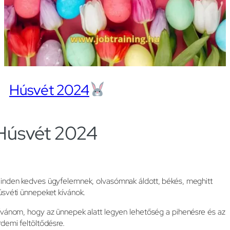
Húsvét 2024
Húsvét 2024
inden kedves ügyfelemnek, olvasómnak áldott, békés, meghitt
úsvéti ünnepeket kívánok.
ívánom, hogy az ünnepek alatt legyen lehetőség a pihenésre és az
rdemi feltöltődésre.