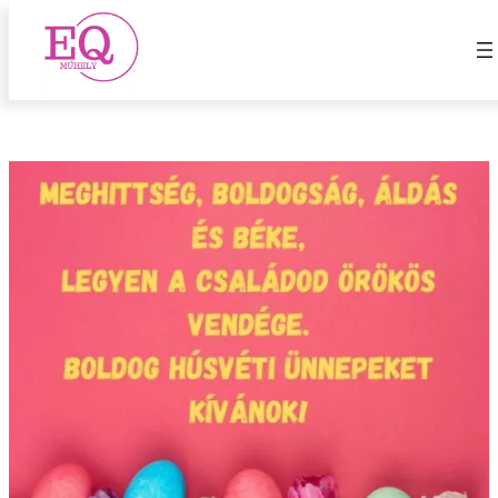
happy easter
Ugrás
a
tartalomhoz