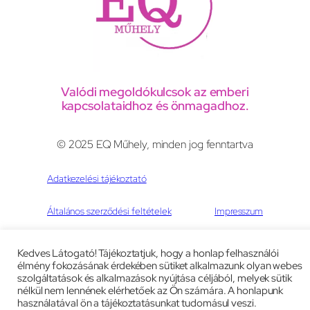
Valódi megoldókulcsok az emberi
kapcsolataidhoz és önmagadhoz.
© 2025 EQ Műhely, minden jog fenntartva
Adatkezelési tájékoztató
Általános szerződési feltételek
Impresszum
Weboldal:
peac.eu
Kedves Látogató! Tájékoztatjuk, hogy a honlap felhasználói
élmény fokozásának érdekében sütiket alkalmazunk olyan webes
szolgáltatások és alkalmazások nyújtása céljából, melyek sütik
nélkül nem lennének elérhetőek az Ön számára. A honlapunk
használatával ön a tájékoztatásunkat tudomásul veszi.