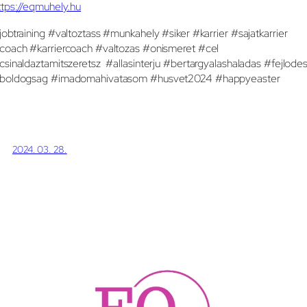
ttps://eqmuhely.hu
jobtraining #valtoztass #munkahely #siker #karrier #sajatkarrier
coach #karriercoach #valtozas #onismeret #cel
csinaldaztamitszeretsz #allasinterju #bertargyalashaladas #fejlode
boldogsag #imadomahivatasom #husvet2024 #happyeaster
2024. 03. 28.