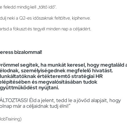
e feledd mindig kell „töltő idő”.
ndulj neki a Q2-es időszaknak feltöltve, kipihenve.
artsd a fókuszt és tegyél minden nap a céljaidért.
eress bizalommal!
römmel segítek, ha munkát keresel, hogy megtaláld 
élodnak, személyiségednek megfelelő hivatást.
unkáltatóknak értékteremtő stratégiai HR
elépítésében és megvalósításában tudok
gyüttműködést nyújtani.
ÁLTOZTASS! Éld a jelent, tedd le a jövőd alapjait, hogy
olnap már a céljaidnak tudj élni!”
JobTraining)