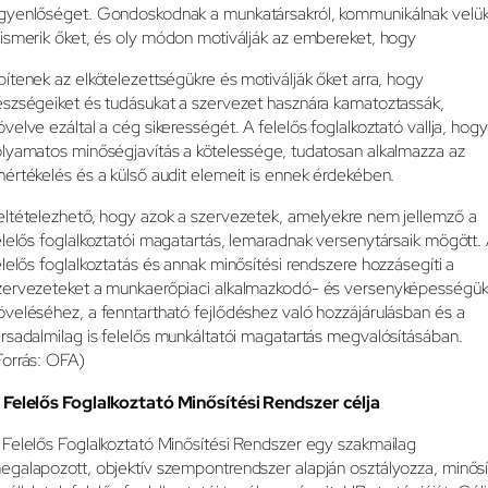
gyenlőséget. Gondoskodnak a munkatársakról, kommunikálnak velük
lismerik őket, és oly módon motiválják az embereket, hogy
pítenek az elkötelezettségükre és motiválják őket arra, hogy
észségeiket és tudásukat a szervezet hasznára kamatoztassák,
övelve ezáltal a cég sikerességét. A felelős foglalkoztató vallja, hogy
olyamatos minőségjavítás a kötelessége, tudatosan alkalmazza az
nértékelés és a külső audit elemeit is ennek érdekében.
eltételezhető, hogy azok a szervezetek, amelyekre nem jellemző a
elelős foglalkoztatói magatartás, lemaradnak versenytársaik mögött.
elelős foglalkoztatás és annak minősítési rendszere hozzásegíti a
zervezeteket a munkaerőpiaci alkalmazkodó- és versenyképességü
öveléséhez, a fenntartható fejlődéshez való hozzájárulásban és a
ársadalmilag is felelős munkáltatói magatartás megvalósításában.
Forrás: OFA)
 Felelős Foglalkoztató Minősítési Rendszer célja
 Felelős Foglalkoztató Minősítési Rendszer egy szakmailag
egalapozott, objektív szempontrendszer alapján osztályozza, minősí