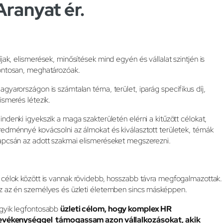
Aranyat ér.
íjak, elismerések, minősítések mind egyén és vállalat szintjén is
ontosan, meghatározóak.
agyarországon is számtalan téma, terület, iparág specifikus díj,
lismerés létezik.
indenki igyekszik a maga szakterületén elérni a kitűzött célokat,
redménnyé kovácsolni az álmokat és kiválasztott területek, témák
apcsán az adott szakmai elismeréseket megszerezni.
 célok között is vannak rövidebb, hosszabb távra megfogalmazottak.
z az én személyes és üzleti életemben sincs másképpen.
gyik legfontosabb
üzleti célom, hogy komplex HR
evékenységgel támogassam azon vállalkozásokat, akik