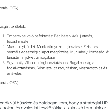
forrás: OFA)
izsgált területek:
Emberekbe való befektetés: Bér, béren kívüli juttatás,
tudástranszfer
Munkahelyi jól-lét: Munkakörnyezet fejlesztése, Fizikai és
mentális egészségi állapot megőrzése, Munkahelyi közösségi é
társadalmi jól-lét támogatása
Egyensúlyi állapot a foglalkoztatásban: Rugalmasság a
foglalkoztatásban, Részvétel az irányításban, Visszacsatolás és
értékelés
forrás: OFA)
endkívül büszkén és boldogan írom, hogy a stratégiai HR
lapokon és gyakorlati eszközökkel alkalmazó formulák az