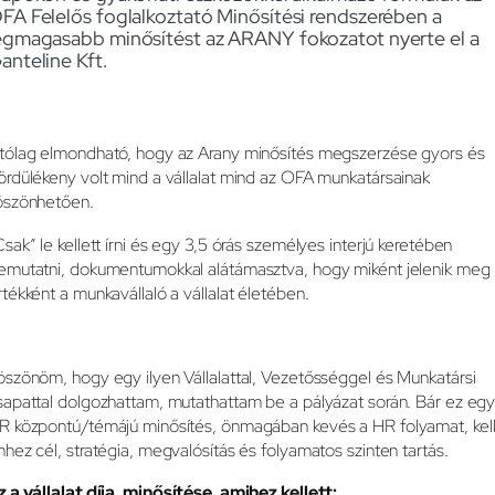
FA Felelős foglalkoztató Minősítési rendszerében a
egmagasabb minősítést az ARANY fokozatot nyerte el a
anteline Kft.
tólag elmondható, hogy az Arany minősítés megszerzése gyors és
ördülékeny volt mind a vállalat mind az OFA munkatársainak
öszönhetően.
Csak” le kellett írni és egy 3,5 órás személyes interjú keretében
emutatni, dokumentumokkal alátámasztva, hogy miként jelenik meg
rtékként a munkavállaló a vállalat életében.
öszönöm, hogy egy ilyen Vállalattal, Vezetősséggel és Munkatársi
sapattal dolgozhattam, mutathattam be a pályázat során. Bár ez eg
R központú/témájú minősítés, önmagában kevés a HR folyamat, kel
hhez cél, stratégia, megvalósítás és folyamatos szinten tartás.
z a vállalat díja, minősítése, amihez kellett: