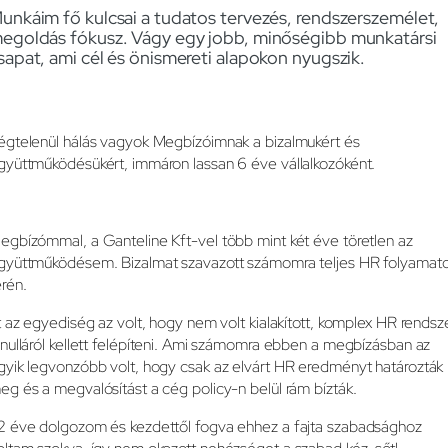
unkáim fő kulcsai a tudatos tervezés, rendszerszemélet,
egoldás fókusz. Vágy egy jobb, minőségibb munkatársi
sapat, ami cél és önismereti alapokon nyugszik.
égtelenül hálás vagyok Megbízóimnak a bizalmukért és
gyüttműködésükért, immáron lassan 6 éve vállalkozóként.
egbízómmal, a Ganteline Kft-vel több mint két éve töretlen az
gyüttműködésem. Bizalmat szavazott számomra teljes HR folyamat
erén.
tt az egyediség az volt, hogy nem volt kialakított, komplex HR rendsze
 nulláról kellett felépíteni. Ami számomra ebben a megbízásban az
gyik legvonzóbb volt, hogy csak az elvárt HR eredményt határozták
eg és a megvalósítást a cég policy-n belül rám bízták.
2 éve dolgozom és kezdettől fogva ehhez a fajta szabadsághoz