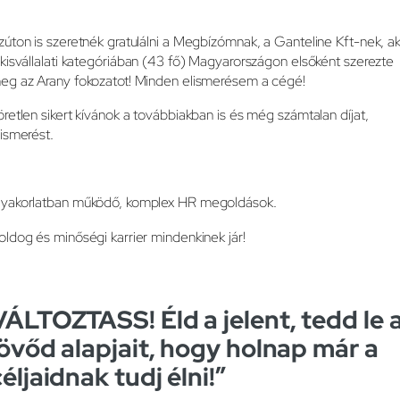
zúton is szeretnék gratulálni a Megbízómnak, a Ganteline Kft-nek, ak
 kisvállalati kategóriában (43 fő) Magyarországon elsőként szerezte
eg az Arany fokozatot! Minden elismerésem a cégé!
öretlen sikert kívánok a továbbiakban is és még számtalan díjat,
lismerést.
yakorlatban működő, komplex HR megoldások.
oldog és minőségi karrier mindenkinek jár!
VÁLTOZTASS! Éld a jelent, tedd le 
jövőd alapjait, hogy holnap már a
céljaidnak tudj élni!”