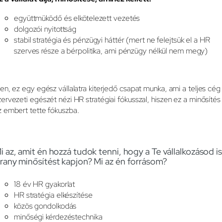
együttmüködő és elkötelezett vezetés
dolgozói nyitottság
stabil stratégia és pénzügyi háttér (mert ne felejtsük el a HR
szerves része a bérpolitika, ami pénzügy nélkül nem megy)
gen, ez egy egész vállalatra kiterjedő csapat munka, ami a teljes cég
zervezeti egészét nézi HR stratégiai fókusszal, hiszen ez a minősítés
z embert tette fókuszba.
i az, amit én hozzá tudok tenni, hogy a Te vállalkozásod is
rany minősítést kapjon? Mi az én forrásom?
18 év HR gyakorlat
HR stratégia elkészítése
közös gondolkodás
minőségi kérdezéstechnika