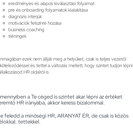
eredményes és alapos kiválasztási folyamat
pre és onboarding folyamatok kialakítása
diagnózis interjúk
motivációk felszínre hozása
business coaching
tréningek
nmagában ezek nem állják meg a helyüket, csak is teljes vezetői
lköteleződéssel és tettel a változás mellett, hogy szintet tudjon lépni
állalkozásod HR oldalról is.
mennyiben a Te céged is szintet akar lépni az értéket
eremtő HR irányába, akkor keress bizalommal.
e feledd a minőségi HR, ARANYAT ÉR, de csak is közös
élokkal, tettekkel.