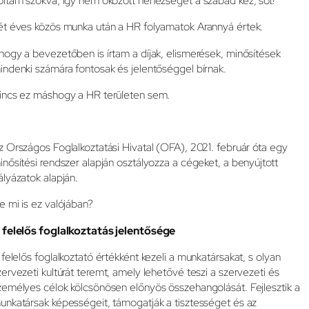
oltam szokva, így nem okozott nehézséget a szabad kéz, sőt!
ét éves közös munka után a HR folyamatok Arannyá értek.
hogy a bevezetőben is írtam a díjak, elismerések, minősítések
indenki számára fontosak és jelentőséggel bírnak.
incs ez máshogy a HR területen sem.
z Országos Foglalkoztatási Hivatal (OFA), 2021. február óta egy
inősítési rendszer alapján osztályozza a cégeket, a benyújtott
ályázatok alapján.
e mi is ez valójában?
 felelős foglalkoztatás jelentősége
 felelős foglalkoztató értékként kezeli a munkatársakat, s olyan
zervezeti kultúrát teremt, amely lehetővé teszi a szervezeti és
zemélyes célok kölcsönösen előnyös összehangolását. Fejlesztik a
unkatársak képességeit, támogatják a tisztességet és az