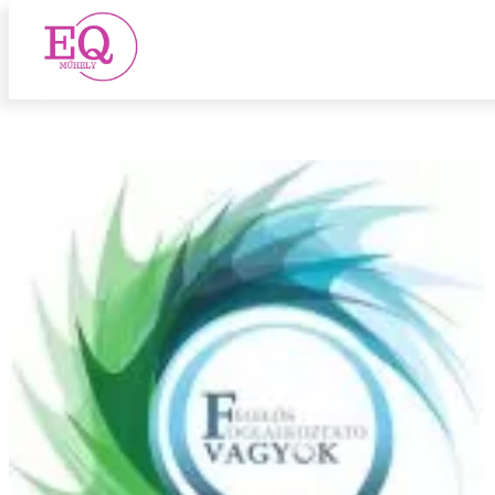
HR stratégia
Ugrás
a
tartalomhoz