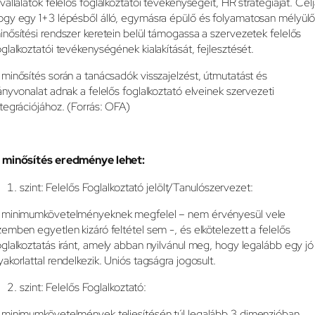
 vállalatok felelős foglalkoztatói tevékenységeit, HR stratégiáját. Célj
ogy egy 1+3 lépésből álló, egymásra épülő és folyamatosan mélyül
inősítési rendszer keretein belül támogassa a szervezetek felelős
oglalkoztatói tevékenységének kialakítását, fejlesztését.
 minősítés során a tanácsadók visszajelzést, útmutatást és
rányvonalat adnak a felelős foglalkoztató elveinek szervezeti
ntegrációjához. (Forrás: OFA)
 minősítés eredménye lehet:
szint: Felelős Foglalkoztató jelölt/Tanulószervezet:
 minimumkövetelményeknek megfelel – nem érvényesül vele
zemben egyetlen kizáró feltétel sem -, és elkötelezett a felelős
oglalkoztatás iránt, amely abban nyilvánul meg, hogy legalább egy jó
yakorlattal rendelkezik. Uniós tagságra jogosult.
szint: Felelős Foglalkoztató:
 minimumkövetelmények teljesítésén túl legalább 3 dimenzióban