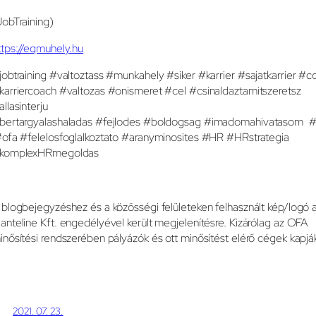
JobTraining)
ttps://eqmuhely.hu
jobtraining #valtoztass #munkahely #siker #karrier #sajatkarrier #c
karriercoach #valtozas #onismeret #cel #csinaldaztamitszeretsz
allasinterju
bertargyalashaladas #fejlodes #boldogsag #imadomahivatasom #
ofa #felelosfoglalkoztato #aranyminosites #HR #HRstrategia
komplexHRmegoldas
 blogbejegyzéshez és a közösségi felületeken felhasznált kép/logó 
anteline Kft. engedélyével került megjelenítésre. Kizárólag az OFA
inősítési rendszerében pályázók és ott minősítést elérő cégek kapjá
2021. 07. 23.