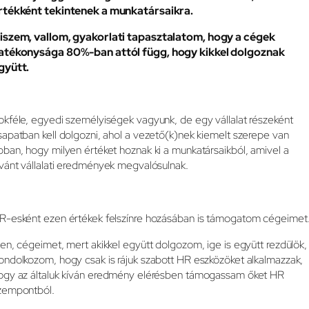
rtékként tekintenek a munkatársaikra.
iszem, vallom, gyakorlati tapasztalatom, hogy a cégek
atékonysága 80%-ban attól függ, hogy kikkel dolgoznak
gyütt.
okféle, egyedi személyiségek vagyunk, de egy vállalat részeként
sapatban kell dolgozni, ahol a vezető(k)nek kiemelt szerepe van
bban, hogy milyen értéket hoznak ki a munkatársaikból, amivel a
ívánt vállalati eredmények megvalósulnak.
R-esként ezen értékek felszínre hozásában is támogatom cégeimet
gen, cégeimet, mert akikkel együtt dolgozom, ige is együtt rezdülök,
ondolkozom, hogy csak is rájuk szabott HR eszközöket alkalmazzak,
ogy az általuk kíván eredmény elérésben támogassam őket HR
zempontból.