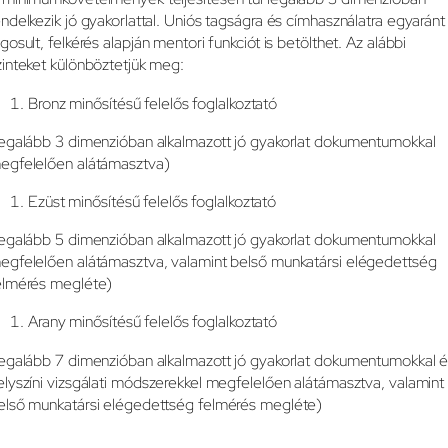
endelkezik jó gyakorlattal. Uniós tagságra és címhasználatra egyaránt
ogosult, felkérés alapján mentori funkciót is betölthet. Az alábbi
zinteket különböztetjük meg:
Bronz minősítésű felelős foglalkoztató
legalább 3 dimenzióban alkalmazott jó gyakorlat dokumentumokkal
egfelelően alátámasztva)
Ezüst minősítésű felelős foglalkoztató
legalább 5 dimenzióban alkalmazott jó gyakorlat dokumentumokkal
egfelelően alátámasztva, valamint belső munkatársi elégedettség
elmérés megléte)
Arany minősítésű felelős foglalkoztató
legalább 7 dimenzióban alkalmazott jó gyakorlat dokumentumokkal 
elyszíni vizsgálati módszerekkel megfelelően alátámasztva, valamint
első munkatársi elégedettség felmérés megléte)