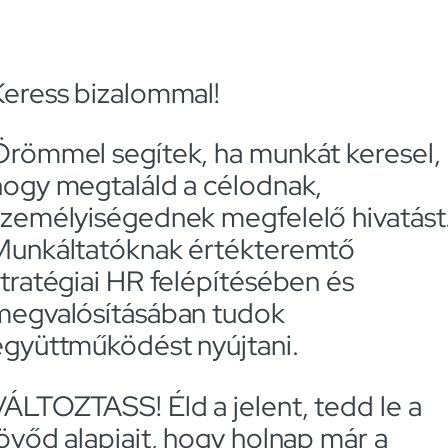
Keress bizalommal!
Örömmel segítek, ha munkát keresel,
hogy megtaláld a célodnak,
személyiségednek megfelelő hivatást
Munkáltatóknak értékteremtő
stratégiai HR felépítésében és
megvalósításában tudok
együttműködést nyújtani.
VÁLTOZTASS! Éld a jelent, tedd le a
jövőd alapjait, hogy holnap már a