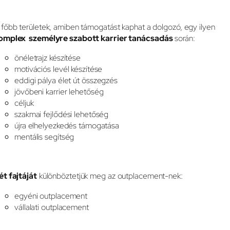
 főbb területek, amiben támogatást kaphat a dolgozó, egy ilyen
omplex személyre szabott karrier tanácsadás
során:
önéletrajz készítése
motivációs levél készítése
eddigi pálya élet út összegzés
jövőbeni karrier lehetőség
céljuk
szakmai fejlődési lehetőség
újra elhelyezkedés támogatása
mentális segítség
ét fajtáját
különböztetjük meg az outplacement-nek:
egyéni outplacement
vállalati outplacement