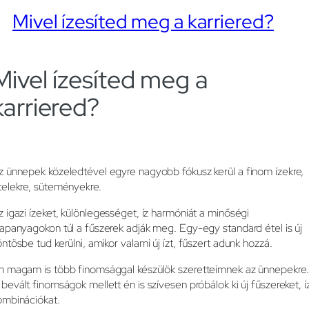
Mivel ízesíted meg a karriered?
Mivel ízesíted meg a
karriered?
z ünnepek közeledtével egyre nagyobb fókusz kerül a finom ízekre,
telekre, süteményekre.
z igazi ízeket, különlegességet, íz harmóniát a minőségi
lapanyagokon túl a fűszerek adják meg. Egy-egy standard étel is új
öntösbe tud kerülni, amikor valami új ízt, fűszert adunk hozzá.
n magam is több finomsággal készülök szeretteimnek az ünnepekre.
 bevált finomságok mellett én is szívesen próbálok ki új fűszereket, í
ombinációkat.