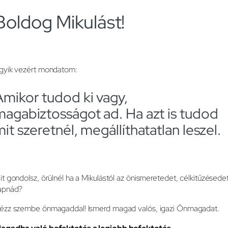
Boldog Mikulást!
gyik vezért mondatom:
Amikor tudod ki vagy,
magabiztosságot ad. Ha azt is tudod
it szeretnél, megállíthatatlan leszel.
it gondolsz, örülnél ha a Mikulástól az önismeretedet, célkitűzésede
apnád?
ézz szembe önmagaddal! Ismerd magad valós, igazi Önmagadat.
agadba való befektetés a legjobb befektetés.