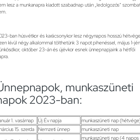
em lesz a munkanapra kiadott szabadnap után „ledolgozós” szomba
em.
023-ban húsvétkor és karácsonykor lesz négynapos hosszú hétvége
zen kívül négy alkalommal tölthetünk 3 napot pihenéssel, május 1-jén
ünkösdkor, október 23-án és újévkor esnek ünnepnapjaink a hétfői
apra.
Ünnepnapok, munkaszüneti
napok 2023-ban:
anuár 1. vasárnap
Új Év napja
munkaszüneti nap (hétvége
árcius 15. szerda
Nemzeti ünnep
munkaszüneti nap
munkaszüneti nap (4 napos