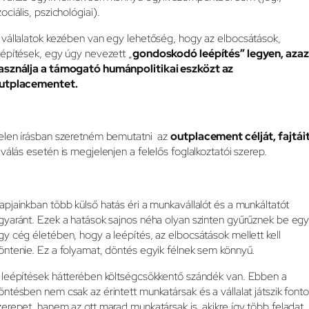
zociális, pszichológiai).
 vállalatok kezében van egy lehetőség, hogy az elbocsátások,
eépítések, egy úgy nevezett „
gondoskodó leépítés” legyen, azaz
asználja a támogató humánpolitikai eszközt az
utplacementet.
elen írásban szeretném bemutatni az
outplacement célját, fajtái
lválás esetén is megjelenjen a felelős foglalkoztatói szerep.
apjainkban több külső hatás éri a munkavállalót és a munkáltatót
gyaránt. Ezek a hatások sajnos néha olyan szinten gyűrűznek be eg
gy cég életében, hogy a leépítés, az elbocsátások mellett kell
öntenie. Ez a folyamat, döntés egyik félnek sem könnyű.
 leépítések hátterében költségcsökkentő szándék van. Ebben a
öntésben nem csak az érintett munkatársak és a vállalat játszik font
zerepet, hanem az ott marad munkatársak is, akikre így több feladat