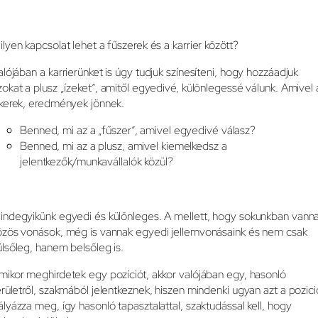
ilyen kapcsolat lehet a fűszerek és a karrier között?
alójában a karrierünket is úgy tudjuk színesíteni, hogy hozzáadjuk
zokat a plusz „ízeket”, amitől egyedivé, különlegessé válunk. Amivel 
ikerek, eredmények jönnek.
Benned, mi az a „fűszer”, amivel egyedivé válasz?
Benned, mi az a plusz, amivel kiemelkedsz a
jelentkezők/munkavállalók közül?
indegyikünk egyedi és különleges. A mellett, hogy sokunkban vann
özös vonások, még is vannak egyedi jellemvonásaink és nem csak
ülsőleg, hanem belsőleg is.
mikor meghirdetek egy pozíciót, akkor valójában egy, hasonló
erületről, szakmából jelentkeznek, hiszen mindenki ugyan azt a pozici
ályázza meg, így hasonló tapasztalattal, szaktudással kell, hogy