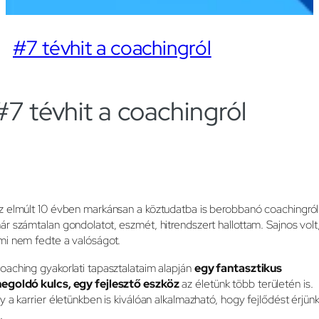
#7 tévhit a coachingról
#7 tévhit a coachingról
z elmúlt 10 évben markánsan a köztudatba is berobbanó coachingról
ár számtalan gondolatot, eszmét, hitrendszert hallottam. Sajnos volt
mi nem fedte a valóságot.
oaching gyakorlati tapasztalataim alapján
egy fantasztikus
egoldó kulcs, egy fejlesztő eszköz
az életünk több területén is.
gy a karrier életünkben is kiválóan alkalmazható, hogy fejlődést érjün
.