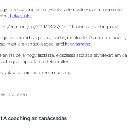
ogy mi a coaching és mit jelent a velem való közös munka során,
kkor
itt olvashatsz
:
ttps://eqmuhely.hu/2021/08/27/1000-business-coaching-ora/
ogy mik a különbség a tanácsadás, mentorálás és coaching között,
zaz mikor kire van szükséged, arról
itt olvashatsz
.
elen írás célja, hogy tisztázza, eloszlassa azokat a tévhiteket, amik a
oachinggal kapcsolatban felmerültek.
együk sorra miről nem szól a coaching…
és miről is szól.
1 A coaching az tanácsadás