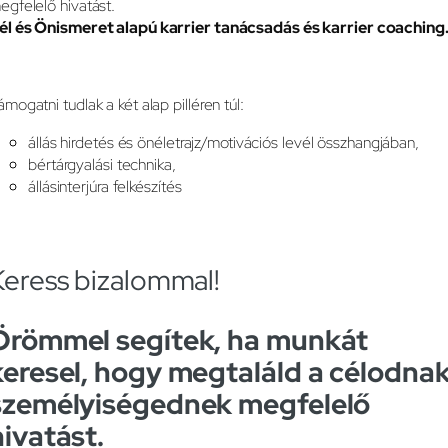
egfelelő hivatást.
él és Önismeret alapú karrier tanácsadás és karrier coaching
ámogatni tudlak a két alap pilléren túl:
állás hirdetés és önéletrajz/motivációs levél összhangjában,
bértárgyalási technika,
állásinterjúra felkészítés
Keress bizalommal!
Örömmel segítek, ha munkát
keresel, hogy megtaláld a célodnak
személyiségednek megfelelő
hivatást.