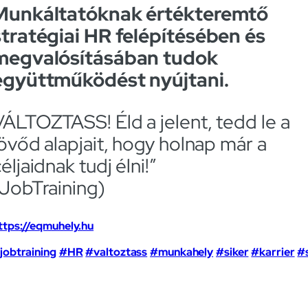
Munkáltatóknak értékteremtő
stratégiai HR felépítésében és
megvalósításában tudok
együttműködést nyújtani.
VÁLTOZTASS! Éld a jelent, tedd le a
jövőd alapjait, hogy holnap már a
éljaidnak tudj élni!”
(JobTraining)
ttps://eqmuhely.hu
jobtraining
#HR
#valtoztass
#munkahely
#siker
#karrier
#s