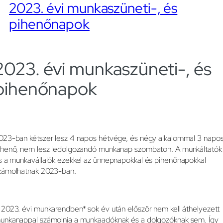
2023. évi munkaszüneti-, és
pihenőnapok
2023. évi munkaszüneti-, és
pihenőnapok
023-ban kétszer lesz 4 napos hétvége, és négy alkalommal 3 napo
ihenő, nem lesz ledolgozandó munkanap szombaton. A munkáltatók
s a munkavállalók ezekkel az ünnepnapokkal és pihenőnapokkal
zámolhatnak 2023-ban.
 2023. évi munkarendben* sok év után először nem kell áthelyezett
unkanappal számolnia a munkaadóknak és a dolgozóknak sem. Így