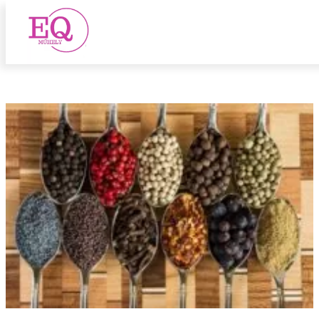
jobtraining
Ugrás
a
tartalomhoz