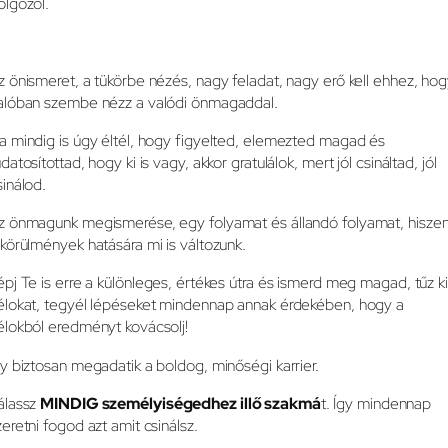
olgozol.
z önismeret, a tükörbe nézés, nagy feladat, nagy erő kell ehhez, ho
alóban szembe nézz a valódi önmagaddal.
a mindig is úgy éltél, hogy figyelted, elemezted magad és
udatosítottad, hogy ki is vagy, akkor gratulálok, mert jól csináltad, jól
sinálod.
z önmagunk megismerése, egy folyamat és állandó folyamat, hisze
 körülmények hatására mi is változunk.
épj Te is erre a különleges, értékes útra és ismerd meg magad, tűz ki
élokat, tegyél lépéseket mindennap annak érdekében, hogy a
élokból eredményt kovácsolj!
gy biztosan megadatik a boldog, minőségi karrier.
álassz
MINDIG személyiségedhez illő szakmá
t. Így mindennap
zeretni fogod azt amit csinálsz.