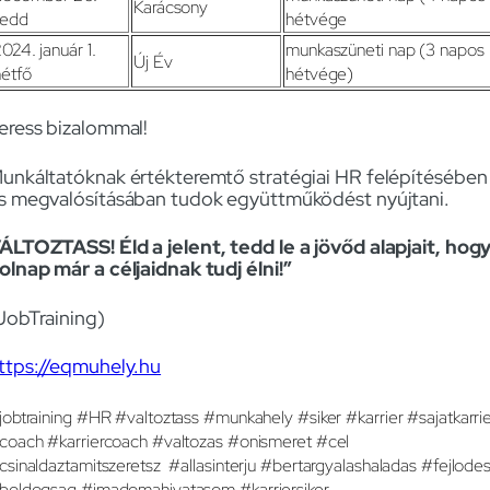
Karácsony
kedd
hétvége
024. január 1.
munkaszüneti nap (3 napos
Új Év
hétfő
hétvége)
eress bizalommal!
unkáltatóknak értékteremtő stratégiai HR felépítésében
s megvalósításában tudok együttműködést nyújtani.
ÁLTOZTASS! Éld a jelent, tedd le a jövőd alapjait, hog
olnap már a céljaidnak tudj élni!”
JobTraining)
ttps://eqmuhely.hu
jobtraining #HR #valtoztass #munkahely #siker #karrier #sajatkarri
coach #karriercoach #valtozas #onismeret #cel
csinaldaztamitszeretsz #allasinterju #bertargyalashaladas #fejlode
boldogsag #imadomahivatasom #karriersiker