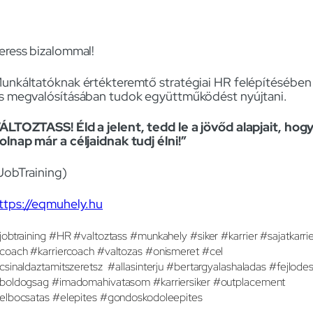
eress bizalommal!
unkáltatóknak értékteremtő stratégiai HR felépítésében
s megvalósításában tudok együttműködést nyújtani.
ÁLTOZTASS! Éld a jelent, tedd le a jövőd alapjait, hog
olnap már a céljaidnak tudj élni!”
JobTraining)
ttps://eqmuhely.hu
jobtraining #HR #valtoztass #munkahely #siker #karrier #sajatkarri
coach #karriercoach #valtozas #onismeret #cel
csinaldaztamitszeretsz #allasinterju #bertargyalashaladas #fejlode
boldogsag #imadomahivatasom #karriersiker #outplacement
elbocsatas #elepites #gondoskodoleepites