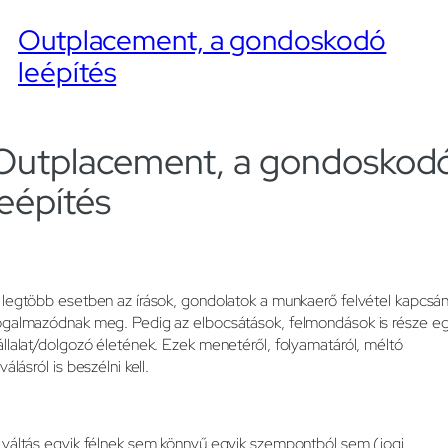
Outplacement, a gondoskodó
leépítés
Outplacement, a gondoskod
leépítés
 legtöbb esetben az írások, gondolatok a munkaerő felvétel kapcsá
ogalmazódnak meg. Pedig az elbocsátások, felmondások is része e
állalat/dolgozó életének. Ezek menetéről, folyamatáról, méltó
válásról is beszélni kell.
 váltás egyik félnek sem könnyű egyik szempontból sem (jogi,