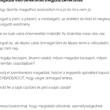
égy őszinte magadhoz azonosítsd mi a jó és mi a nem jó.
egyél a jóért, a jobbért, a minőségért, az értékért és hidd el megles
 vágyott eredmény.
e ez csak valós önismerettel működik! Az önámítás rossz útra visz.
egyél az, aki képes valós önmagát látni és képes tenni a változásért,
ap mint nap.
 legalja becsapni, átverni valakit, milyen magadat becsapni, milyen
námítás csapdájában?
ezdj el szembenézni magaddal, hidd el a legszebb ajándékot kapod 
ZABADSÁGOT, hogy végre önmagad lehess.
edd fel a saját cipődet és járd a saját utadat!
eress bizalommal, hogy megtaláld célodnak, személyiségednek