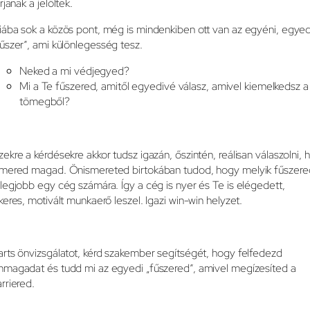
rjanak a jelöltek.
iába sok a közös pont, még is mindenkiben ott van az egyéni, egyed
fűszer”, ami különlegesség tesz.
Neked a mi védjegyed?
Mi a Te fűszered, amitől egyedivé válasz, amivel kiemelkedsz a
tömegből?
zekre a kérdésekre akkor tudsz igazán, őszintén, reálisan válaszolni, 
smered magad. Önismereted birtokában tudod, hogy melyik fűszere
 legjobb egy cég számára. Így a cég is nyer és Te is elégedett,
ikeres, motivált munkaerő leszel. Igazi win-win helyzet.
arts önvizsgálatot, kérd szakember segítségét, hogy felfedezd
nmagadat és tudd mi az egyedi „fűszered”, amivel megízesíted a
arriered.