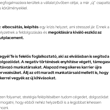
egfogalmazásra kerültek a vállalat jövőben céljai, a már „új” csapatta
s körülményekkel.
z
elbocsátás, leépítés
egy krízis helyzet, ami stresszel jár. Ennek a
elyzetnek a feldolgozására és
megoldására kiváló eszköz az
utplacement.
egyél Te is felelős foglalkoztató, aki az elválásban is segítsd a
olgozóidat. A negatív történések enyhítése végett, támogas
 távozó munkatársakat. Alapozd meg sikeres karrier újra
ervezésüket. Állj az ott maradt munkatársaid mellett is, hogy
ikerrel vegyék az új kihívásokat.
zen folyamat, stratégia felépítésében tudom cégedet, dolgozóidat
ámogatni, hogy ebből nehéz helyzetből is a legjobbat lehessen
ihozni.