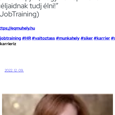
éljaidnak tudj élni!”
(JobTraining)
ttps://eqmuhely.hu
jobtraining
#HR
#valtoztass
#munkahely
#siker
#karrier
#s
karrieriz
2022. 12. 09.