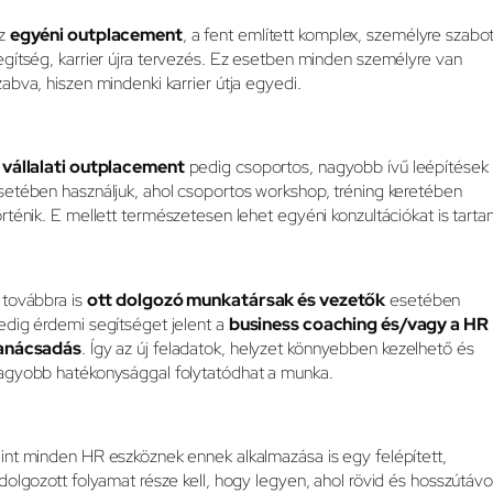
z
egyéni outplacement
, a fent említett komplex, személyre szabot
egítség, karrier újra tervezés. Ez esetben minden személyre van
zabva, hiszen mindenki karrier útja egyedi.
A
vállalati outplacement
pedig csoportos, nagyobb ívű leépítések
setében használjuk, ahol csoportos workshop, tréning keretében
örténik. E mellett természetesen lehet egyéni konzultációkat is tartan
 továbbra is
ott dolgozó munkatársak és vezetők
esetében
edig érdemi segítséget jelent a
business coaching és/vagy a HR
anácsadás
. Így az új feladatok, helyzet könnyebben kezelhető és
agyobb hatékonysággal folytatódhat a munka.
int minden HR eszköznek ennek alkalmazása is egy felépített,
idolgozott folyamat része kell, hogy legyen, ahol rövid és hosszútáv