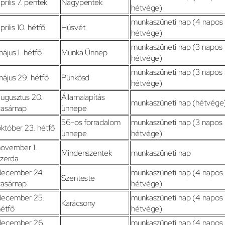
prilis 7. péntek
Nagypéntek
hétvége)
munkaszüneti nap (4 napos
prilis 10. hétfő
Húsvét
hétvége)
munkaszüneti nap (3 napos
ájus 1. hétfő
Munka Ünnep
hétvége)
munkaszüneti nap (3 napos
ájus 29. hétfő
Pünkösd
hétvége)
augusztus 20.
Államalapítás
munkaszüneti nap (hétvége
vasárnap
ünnepe
56-os forradalom
munkaszüneti nap (3 napos
któber 23. hétfő
ünnepe
hétvége)
november 1.
Mindenszentek
munkaszüneti nap
szerda
december 24.
munkaszüneti nap (4 napos
Szenteste
vasárnap
hétvége)
december 25.
munkaszüneti nap (4 napos
Karácsony
hétfő
hétvége)
december 26.
munkaszüneti nap (4 napos