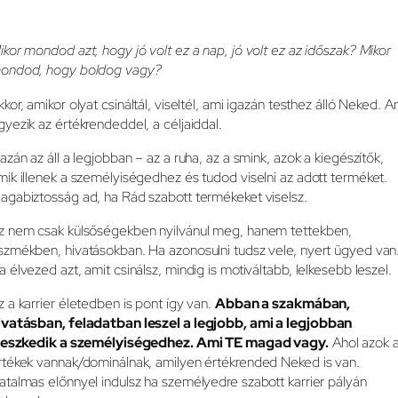
ikor mondod azt, hogy jó volt ez a nap, jó volt ez az időszak? Mikor
ondod, hogy boldog vagy?
kkor, amikor olyat csináltál, viseltél, ami igazán testhez álló Neked. A
gyezik az értékrendeddel, a céljaiddal.
gazán az áll a legjobban – az a ruha, az a smink, azok a kiegészítők,
mik illenek a személyiségedhez és tudod viselni az adott terméket.
agabiztosság ad, ha Rád szabott termékeket viselsz.
z nem csak külsőségekben nyilvánul meg, hanem tettekben,
szmékben, hivatásokban. Ha azonosulni tudsz vele, nyert ügyed van
a élvezed azt, amit csinálsz, mindig is motiváltabb, lelkesebb leszel.
z a karrier életedben is pont így van.
Abban a szakmában,
ivatásban, feladatban leszel a legjobb, ami a legjobban
lleszkedik a személyiségedhez. Ami TE magad vagy.
Ahol azok 
rtékek vannak/dominálnak, amilyen értékrended Neked is van.
atalmas előnnyel indulsz ha személyedre szabott karrier pályán