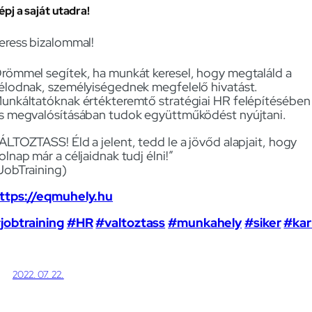
épj a saját utadra!
eress bizalommal!
römmel segítek, ha munkát keresel, hogy megtaláld a
élodnak, személyiségednek megfelelő hivatást.
unkáltatóknak értékteremtő stratégiai HR felépítésében
s megvalósításában tudok együttműködést nyújtani.
ÁLTOZTASS! Éld a jelent, tedd le a jövőd alapjait, hogy
olnap már a céljaidnak tudj élni!”
JobTraining)
ttps://eqmuhely.hu
jobtraining
#HR
#valtoztass
#munkahely
#siker
#kar
2022. 07. 22.