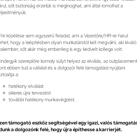
árul, sőt biztonság érzetük is meginoghat, ami által romolhat a
eljesítményük.
 hír közélése sem egyszerű feladat, ami a Vezetőre/HR-re hárul.
ehet, hogy a leépítésben olyan munkatárstól kell megválni, aki kiváló
zakember, sőt akár még emberileg is egy kedvelt kollega volt.
indegyik szereplőre komoly súlyt helyez az elválás, az outplacement
ont ebben tud a vállalat és a dolgozói felé támogatást nyújtani.
ztosítja a:
hatékony elválást
sikeres újra tervezést
további hatékony munkavégzést.
zen támogató eszköz segítségével egy igazi, valós támogatá
dunk a dolgozónk felé, hogy újra építhesse a karrierjét.