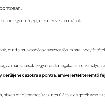
 pontosan.
tud lenne egy minőségi, eredményes munkának.
lalónak, mind a munkaadónak hasznos fórum arra, hogy felté
ogy a munkatársak hogyan érzik magukat a munkahelyen és 
y derüljenek azokra a pontra, amivel értékteremtő fej
 hiszen megismerhetjük az interjú által a dolgozók azon tulaj