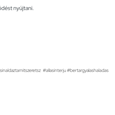
dést nyújtani.
inaldaztamitszeretsz #allasinterju #bertargyalashaladas