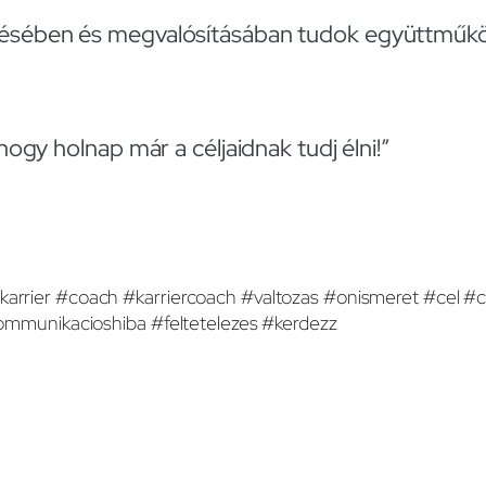
tésében és megvalósításában tudok együttműkö
hogy holnap már a céljaidnak tudj élni!”
karrier #coach #karriercoach #valtozas #onismeret #cel #cs
munikacioshiba #feltetelezes #kerdezz