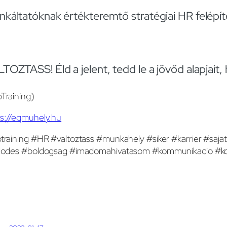
káltatóknak értékteremtő stratégiai HR felépí
TOZTASS! Éld a jelent, tedd le a jövőd alapjait, 
Training)
ps://eqmuhely.hu
training #HR #valtoztass #munkahely #siker #karrier #sajat
jlodes #boldogsag #imadomahivatasom #kommunikacio #kom