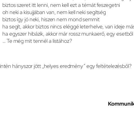
biztos szeret itt lenni, nem kell ezt a témát feszegetni
oh neki a kisujjában van, nem kell neki segítség
biztos így jó neki, hiszen nem mond semmit
ha segít, akkor biztos nincs eléggé leterhelve, van ideje m
ha egyszer hibázik, akkor már rossz munkaerő, egy esetből 
… Te még mit tennél a listához?
ntén hányszor jött „helyes eredmény” egy feltételezésből?
Kommuniká