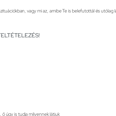
ituációkban, vagy mi az, amibe Te is belefutottál és utólag l
a FELTÉTELEZÉS!
 ő úgy is tudja milyennek látjuk