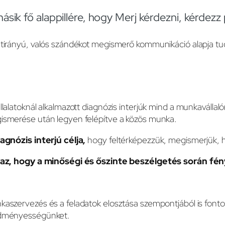
ásik fő alappillére, hogy Merj kérdezni, kérdezz
étirányú, valós szándékot megismerő kommunikáció alapja 
llalatoknál alkalmazott diagnózis interjúk mind a munkavál
ismerése után legyen felépítve a közös munka.
agnózis interjú célja,
hogy feltérképezzük, megismerjük, h
 az, hogy a minőségi és őszinte beszélgetés során fén
aszervezés és a feladatok elosztása szempontjából is fontos,
dményességünket.