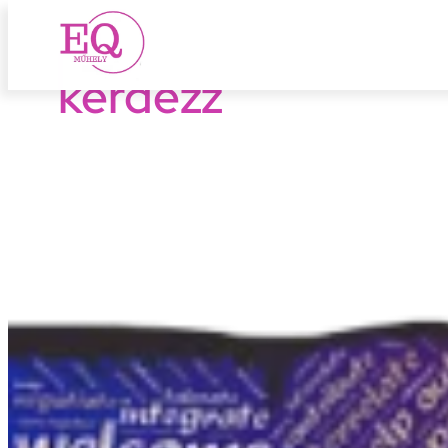
kérdezz
Ugrás
a
tartalomhoz