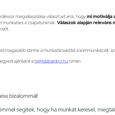
rdéssor megválaszolása választ ad arra, hogy
mi motiválja 
tt munkatárs a csapatunknak.
Válaszok alapján releváns m
ozót.
d magasabb szintre a munkatársaiddal a kommunikációt, is
 egyedi ajánlatot a
hr@jobtraining.hu
címen.
ess bizalommal!
mmel segítek, hogy ha munkát keresel, megtalá