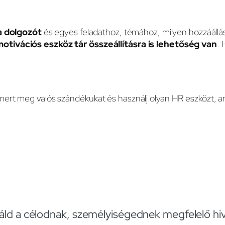
a dolgozót
és egyes feladathoz, témához, milyen hozzáállás
otivációs eszköz tár összeállításra is lehetőség van
. 
mert meg valós szándékukat és használj olyan HR eszközt, 
ld a célodnak, személyiségednek megfelelő hiv