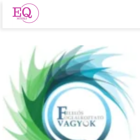
kkv
Ugrás
a
tartalomhoz