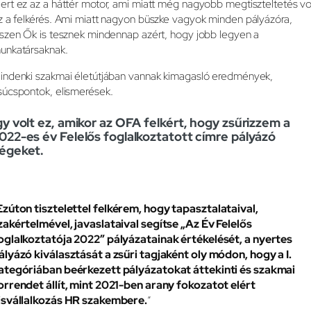
ert ez az a háttér motor, ami miatt még nagyobb megtiszteltetés vo
z a felkérés. Ami miatt nagyon büszke vagyok minden pályázóra,
iszen Ők is tesznek mindennap azért, hogy jobb legyen a
unkatársaknak.
indenki szakmai életútjában vannak kimagasló eredmények,
súcspontok, elismerések.
gy volt ez, amikor az OFA felkért, hogy zsűrizzem a
022-es év Felelős foglalkoztatott címre pályázó
égeket.
Ezúton tisztelettel felkérem, hogy tapasztalataival,
zakértelmével, javaslataival segítse „Az Év Felelős
oglalkoztatója 2022” pályázatainak értékelését, a nyertes
ályázó kiválasztását a zsűri tagjaként oly módon, hogy a I.
ategóriában beérkezett pályázatokat áttekinti és szakmai
orrendet állít, mint 2021-ben arany fokozatot elért
isvállalkozás HR szakembere.
”