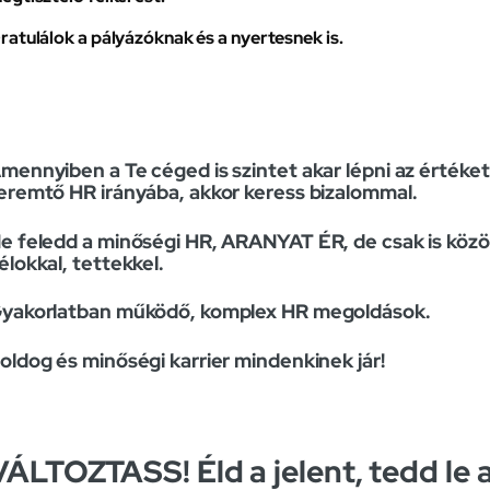
ratulálok a pályázóknak és a nyertesnek is.
mennyiben a Te céged is szintet akar lépni az értéket
eremtő HR irányába, akkor keress bizalommal.
e feledd a minőségi HR, ARANYAT ÉR, de csak is közö
élokkal, tettekkel.
yakorlatban működő, komplex HR megoldások.
oldog és minőségi karrier mindenkinek jár!
VÁLTOZTASS! Éld a jelent, tedd le 