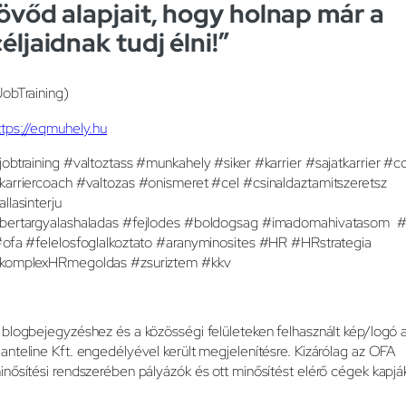
jövőd alapjait, hogy holnap már a
céljaidnak tudj élni!”
JobTraining)
ttps://eqmuhely.hu
jobtraining #valtoztass #munkahely #siker #karrier #sajatkarrier #c
karriercoach #valtozas #onismeret #cel #csinaldaztamitszeretsz
allasinterju
bertargyalashaladas #fejlodes #boldogsag #imadomahivatasom #
ofa #felelosfoglalkoztato #aranyminosites #HR #HRstrategia
komplexHRmegoldas #zsuriztem #kkv
 blogbejegyzéshez és a közösségi felületeken felhasznált kép/logó 
anteline Kft. engedélyével került megjelenítésre. Kizárólag az OFA
inősítési rendszerében pályázók és ott minősítést elérő cégek kapjá