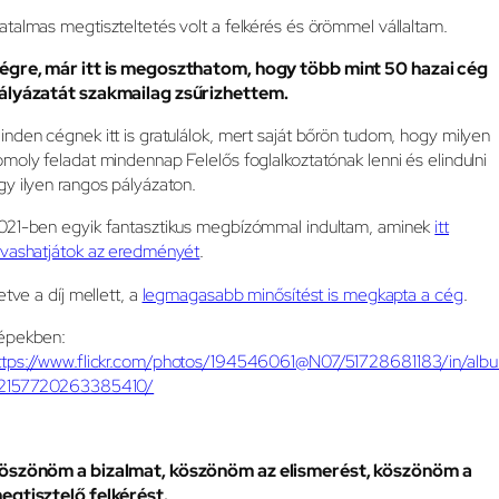
atalmas megtiszteltetés volt a felkérés és örömmel vállaltam.
égre, már itt is megoszthatom, hogy több mint 50 hazai cég
ályázatát szakmailag zsűrizhettem.
inden cégnek itt is gratulálok, mert saját bőrön tudom, hogy milyen
omoly feladat mindennap Felelős foglalkoztatónak lenni és elindulni
gy ilyen rangos pályázaton.
021-ben egyik fantasztikus megbízómmal indultam, aminek
itt
lvashatjátok az eredményét
.
letve a díj mellett, a
legmagasabb minősítést is megkapta a cég
.
épekben:
ttps://www.flickr.com/photos/194546061@N07/51728681183/in/alb
2157720263385410/
öszönöm a bizalmat, köszönöm az elismerést, köszönöm a
egtisztelő felkérést.