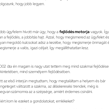
olgozunk, hogy jobb legyen.
öbb ügyfelem hívott már úgy, hogy a
fejlődés motorja
vagyok. Így
an a fejlődés, a jobbítás hajt. Azzal, hogy megismered az ügyfelet é
lyan megoldó kulcsokat adsz a kezébe, hogy megismerje önmagát 
egismerje a valós, igazi céljait. Így megállíthatatlan lesz.
002 óta én magam is nagy utat tettem meg mind szakmai fejlődés
ekintetében, mind személyem fejlődésében.
tt az első interjún megtudtam, hogy megtaláltam a helyem és bár
engeteget változott a szakma, az álláskeresési trendek, még is
egvan számomra az a szépsége, amiért érdemes csinálni.
iért írom le ezeket a gondolatokat, emlékeket?