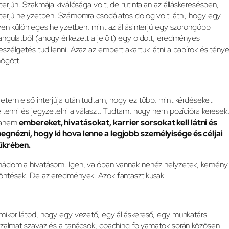
nterjún. Szakmája kiválósága volt, de rutintalan az álláskeresésben,
nterjú helyzetben. Számomra csodálatos dolog volt látni, hogy egy
lyen különleges helyzetben, mint az állásinterjú egy szorongóbb
angulatból (ahogy érkezett a jelölt) egy oldott, eredményes
eszélgetés tud lenni. Azaz az embert akartuk látni a papírok és tény
ögött.
letem első interjúja után tudtam, hogy ez több, mint kérdéseket
eltenni és jegyzetelni a választ. Tudtam, hogy nem pozícióra keresek
anem
embereket, hivatásokat, karrier sorsokat kell látni és
egnézni, hogy ki hova lenne a legjobb személyisége és céljai
ükrében.
mádom a hivatásom. Igen, valóban vannak nehéz helyzetek, kemény
öntések. De az eredmények. Azok fantasztikusak!
mikor látod, hogy egy vezető, egy álláskereső, egy munkatárs
izalmat szavaz és a tanácsok, coaching folyamatok során közösen