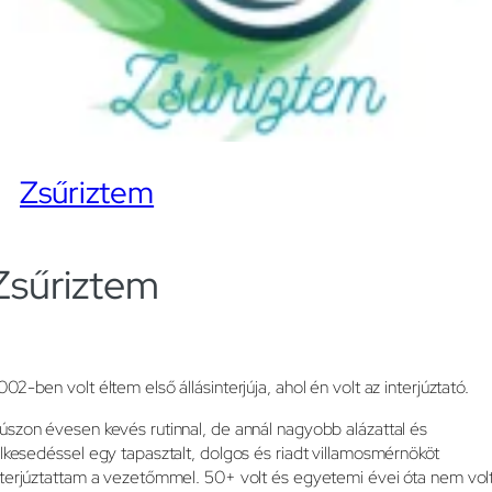
Zsűriztem
Zsűriztem
002-ben volt éltem első állásinterjúja, ahol én volt az interjúztató.
úszon évesen kevés rutinnal, de annál nagyobb alázattal és
elkesedéssel egy tapasztalt, dolgos és riadt villamosmérnököt
nterjúztattam a vezetőmmel. 50+ volt és egyetemi évei óta nem vol