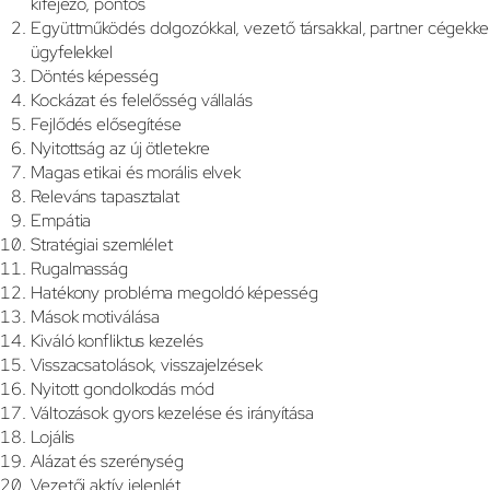
kifejező, pontos
Együttműködés dolgozókkal, vezető társakkal, partner cégekke
ügyfelekkel
Döntés képesség
Kockázat és felelősség vállalás
Fejlődés elősegítése
Nyitottság az új ötletekre
Magas etikai és morális elvek
Releváns tapasztalat
Empátia
Stratégiai szemlélet
Rugalmasság
Hatékony probléma megoldó képesség
Mások motiválása
Kiváló konfliktus kezelés
Visszacsatolások, visszajelzések
Nyitott gondolkodás mód
Változások gyors kezelése és irányítása
Lojális
Alázat és szerénység
Vezetői aktív jelenlét