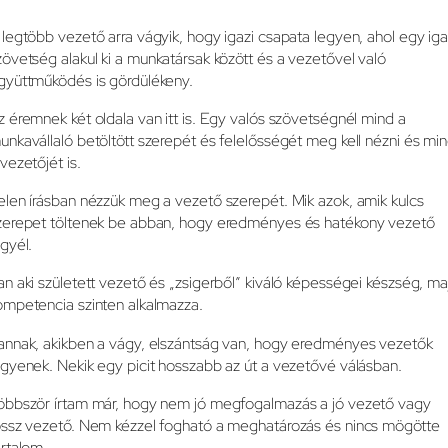
 legtöbb vezető arra vágyik, hogy igazi csapata legyen, ahol egy iga
zövetség alakul ki a munkatársak között és a vezetővel való
gyüttműködés is gördülékeny.
z éremnek két oldala van itt is. Egy valós szövetségnél mind a
unkavállaló betöltött szerepét és felelősségét meg kell nézni és mi
 vezetőjét is.
elen írásban nézzük meg a vezető szerepét. Mik azok, amik kulcs
zerepet töltenek be abban, hogy eredményes és hatékony vezető
egyél.
an aki született vezető és „zsigerből” kiváló képességei készség, ma
ompetencia szinten alkalmazza.
annak, akikben a vágy, elszántság van, hogy eredményes vezetők
egyenek. Nekik egy picit hosszabb az út a vezetővé válásban.
öbbször írtam már, hogy nem jó megfogalmazás a jó vezető vagy
ossz vezető. Nem kézzel fogható a meghatározás és nincs mögötte
artalom.