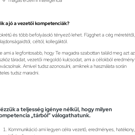
magas érzelmi intelligencia
ik a jó a vezetői kompetenciák?
okrétű és több befolyásoló tényező lehet. Függhet a cég méretétől
ulajdonságaidtól, céltól, kollegáktól.
e ami a legfontosabb, hogy Te magadra szabottan találd meg azt az
szköz táradat, vezetői megoldó kulcsodat, ami a célokból eredmény
ovácsolnak. Amivel tudsz azonosulni, amiknek a használata során
iteles tudsz maradni.
ézzük a teljesség igénye nélkül, hogy milyen
ompetencia „tárból” válogathatunk.
Kommunikáció ami legyen célra vezető, eredményes, hatékony