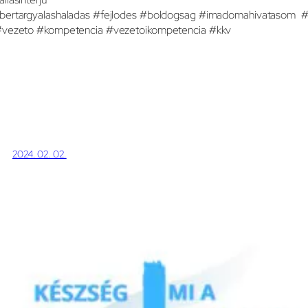
bertargyalashaladas #fejlodes #boldogsag #imadomahivatasom #
vezeto #kompetencia #vezetoikompetencia #kkv
2024. 02. 02.