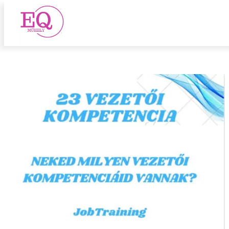
kompetencia
Ugrás
a
tartalomhoz