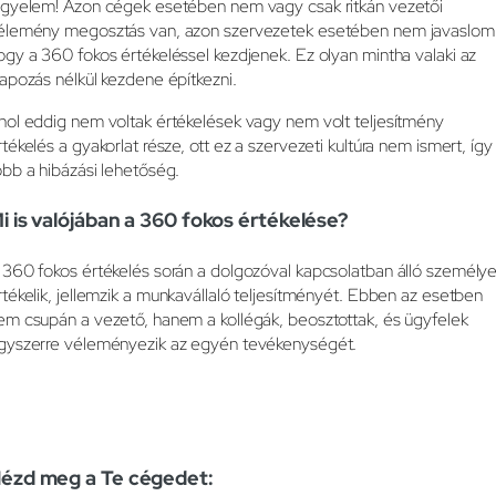
igyelem! Azon cégek esetében nem vagy csak ritkán vezetői
élemény megosztás van, azon szervezetek esetében nem javaslom
ogy a 360 fokos értékeléssel kezdjenek. Ez olyan mintha valaki az
lapozás nélkül kezdene építkezni.
hol eddig nem voltak értékelések vagy nem volt teljesítmény
rtékelés a gyakorlat része, ott ez a szervezeti kultúra nem ismert, így
öbb a hibázási lehetőség.
i is valójában a 360 fokos értékelése?
 360 fokos értékelés során a dolgozóval kapcsolatban álló személy
rtékelik, jellemzik a munkavállaló teljesítményét. Ebben az esetben
em csupán a vezető, hanem a kollégák, beosztottak, és ügyfelek
gyszerre véleményezik az egyén tevékenységét.
ézd meg a Te cégedet
: