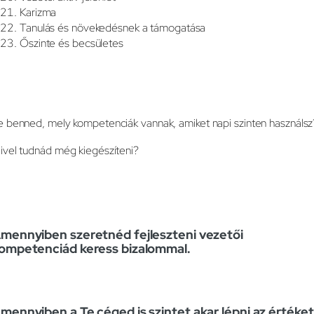
Karizma
Tanulás és növekedésnek a támogatása
Őszinte és becsületes
e benned, mely kompetenciák vannak, amiket napi szinten használsz
ivel tudnád még kiegészíteni?
mennyiben szeretnéd fejleszteni vezetői
ompetenciád keress bizalommal.
mennyiben a Te céged is szintet akar lépni az értéket