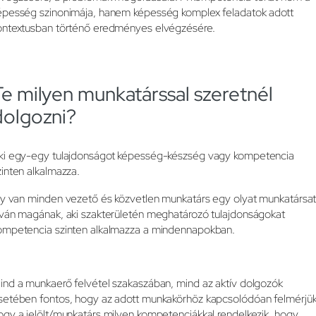
épesség szinonimája, hanem képesség komplex feladatok adott
ontextusban történő eredményes elvégzésére.
Te milyen munkatárssal szeretnél
dolgozni?
ki egy-egy tulajdonságot képesség-készség vagy kompetencia
zinten alkalmazza.
gy van minden vezető és közvetlen munkatárs egy olyat munkatársa
íván magának, aki szakterületén meghatározó tulajdonságokat
ompetencia szinten alkalmazza a mindennapokban.
ind a munkaerő felvétel szakaszában, mind az aktív dolgozók
setében fontos, hogy az adott munkakörhöz kapcsolódóan felmérjük
ogy a jelölt/munkatárs milyen kompetenciákkal rendelkezik, hogy