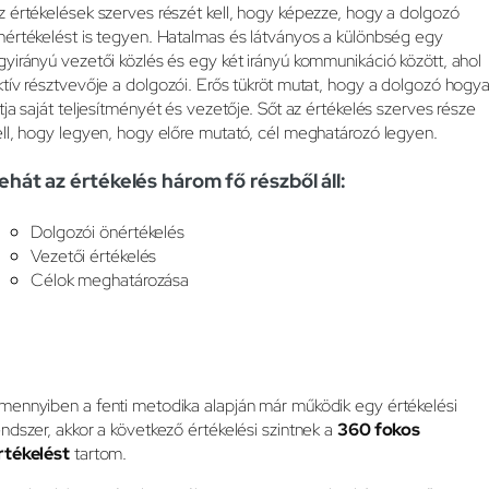
z értékelések szerves részét kell, hogy képezze, hogy a dolgozó
nértékelést is tegyen. Hatalmas és látványos a különbség egy
gyirányú vezetői közlés és egy két irányú kommunikáció között, ahol
ktív résztvevője a dolgozói. Erős tükröt mutat, hogy a dolgozó hogy
átja saját teljesítményét és vezetője. Sőt az értékelés szerves része
ell, hogy legyen, hogy előre mutató, cél meghatározó legyen.
ehát az értékelés három fő részből áll:
Dolgozói önértékelés
Vezetői értékelés
Célok meghatározása
mennyiben a fenti metodika alapján már működik egy értékelési
endszer, akkor a következő értékelési szintnek a
360 fokos
rtékelést
tartom.