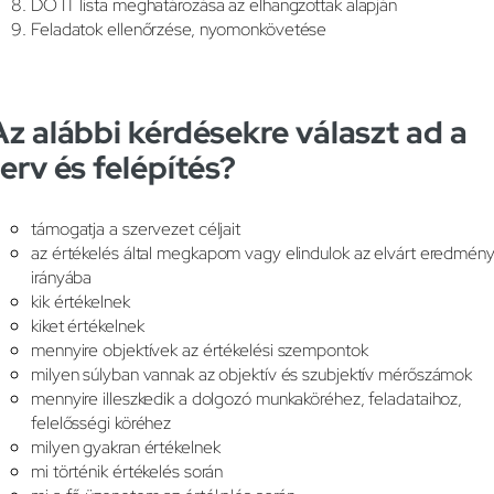
DO IT lista meghatározása az elhangzottak alapján
Feladatok ellenőrzése, nyomonkövetése
Az alábbi kérdésekre választ ad a
terv és felépítés?
támogatja a szervezet céljait
az értékelés által megkapom vagy elindulok az elvárt eredmén
irányába
kik értékelnek
kiket értékelnek
mennyire objektívek az értékelési szempontok
milyen súlyban vannak az objektív és szubjektív mérőszámok
mennyire illeszkedik a dolgozó munkaköréhez, feladataihoz,
felelősségi köréhez
milyen gyakran értékelnek
mi történik értékelés során