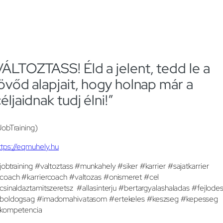
VÁLTOZTASS! Éld a jelent, tedd le a
jövőd alapjait, hogy holnap már a
éljaidnak tudj élni!”
JobTraining)
ttps://eqmuhely.hu
jobtraining #valtoztass #munkahely #siker #karrier #sajatkarrier
coach #karriercoach #valtozas #onismeret #cel
csinaldaztamitszeretsz #allasinterju #bertargyalashaladas #fejlode
boldogsag #imadomahivatasom #ertekeles #keszseg #kepesseg
kompetencia