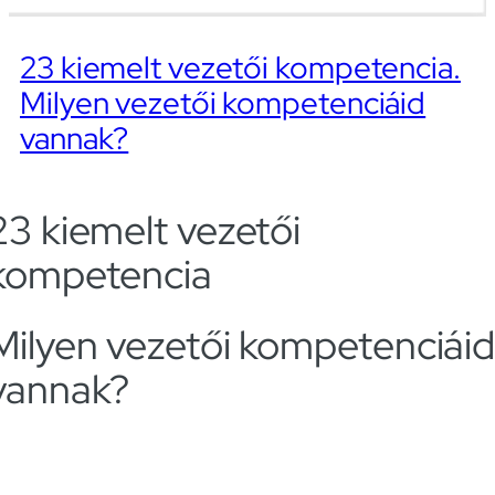
23 kiemelt vezetői kompetencia.
Milyen vezetői kompetenciáid
vannak?
23 kiemelt vezetői
kompetencia
Milyen vezetői kompetenciái
vannak?