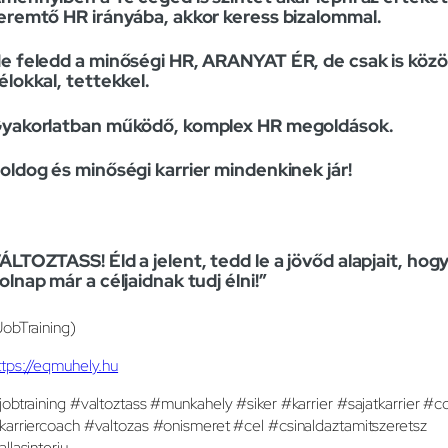
eremtő HR irányába, akkor keress bizalommal.
e feledd a minőségi HR, ARANYAT ÉR, de csak is közö
élokkal, tettekkel.
yakorlatban működő, komplex HR megoldások.
oldog és minőségi karrier mindenkinek jár!
ÁLTOZTASS! Éld a jelent, tedd le a jövőd alapjait, hog
olnap már a céljaidnak tudj élni!”
JobTraining)
ttps://eqmuhely.hu
jobtraining #valtoztass #munkahely #siker #karrier #sajatkarrier #c
karriercoach #valtozas #onismeret #cel #csinaldaztamitszeretsz
allasinterju