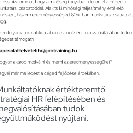
eress bizalommal, hogy a minőség irányába induljon el a céged a
unkatársi csapatoddal. Alakíts ki minőségi teljesítmény értékelő
endszert, hiszem eredményességed 80%-ban munkatársi csapatodt
ügg.
zen folyamatok kialakításában és minőségi megvalósításában tudo
égedet támogatni.
apcsolatfelvétel: hr@jobtraining.hu
ogyan akarod motiválni és mérni az eredményességüket?
egyél már ma lépést a céged fejlődése érdekében.
Munkáltatóknak értékteremtő
stratégiai HR felépítésében és
megvalósításában tudok
együttműködést nyújtani.