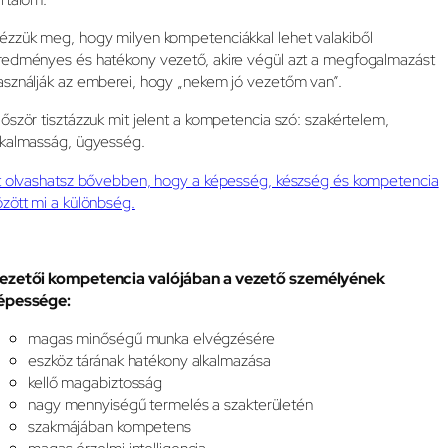
ézzük meg, hogy milyen kompetenciákkal lehet valakiből
redményes és hatékony vezető, akire végül azt a megfogalmazást
asználják az emberei, hogy „nekem jó vezetőm van”.
lőször tisztázzuk mit jelent a kompetencia szó: szakértelem,
lkalmasság, ügyesség.
tt olvashatsz bővebben, hogy a képesség, készség és kompetencia
özött mi a különbség.
ezetői kompetencia valójában a vezető személyének
épessége:
magas minőségű munka elvégzésére
eszköz tárának hatékony alkalmazása
kellő magabiztosság
nagy mennyiségű termelés a szakterületén
szakmájában kompetens