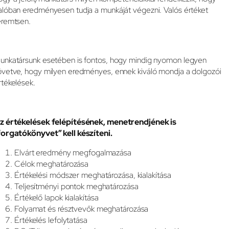
alóban eredményesen tudja a munkáját végezni. Valós értéket
eremtsen.
unkatársunk esetében is fontos, hogy mindig nyomon legyen
övetve, hogy milyen eredményes, ennek kiváló mondja a dolgozói
rtékelések.
z értékelések felépítésének, menetrendjének is
forgatókönyvet” kell készíteni.
Elvárt eredmény megfogalmazása
Célok meghatározása
Értékelési módszer meghatározása, kialakítása
Teljesítményi pontok meghatározása
Értékelő lapok kialakítása
Folyamat és résztvevők meghatározása
Értékelés lefolytatása