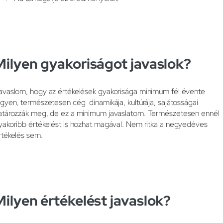
Milyen gyakoriságot javaslok?
avaslom, hogy az értékelések gyakorisága minimum fél évente
egyen, természetesen cég dinamikája, kultúrája, sajátosságai
atározzák meg, de ez a minimum javaslatom. Természetesen ennél
yakoribb értékelést is hozhat magával. Nem ritka a negyedéves
rtékelés sem.
Milyen értékelést javaslok?