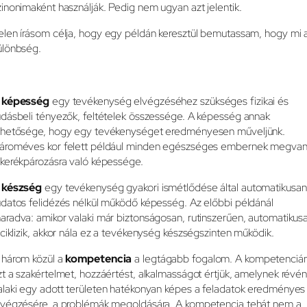
zinonimaként használják. Pedig nem ugyan azt jelentik.
elen írásom célja, hogy egy példán keresztül bemutassam, hogy mi 
ülönbség.
A
képesség
egy tevékenység elvégzéséhez szükséges fizikai és
udásbeli tényezők, feltételek összessége. A képesség annak
ehetősége, hogy egy tevékenységet eredményesen műveljünk.
ároméves kor felett például minden egészséges embernek megva
 kerékpározásra való képessége.
A
készség
egy tevékenység gyakori ismétlődése által automatikusan
udatos felidézés nélkül működő képesség. Az előbbi példánál
aradva: amikor valaki már biztonságosan, rutinszerűen, automatikus
iciklizik, akkor nála ez a tevékenység készségszinten működik.
 három közül a
kompetencia
a legtágabb fogalom. A kompetenciá
zt a szakértelmet, hozzáértést, alkalmasságot értjük, amelynek révé
alaki egy adott területen hatékonyan képes a feladatok eredményes
lvégzésére, a problémák megoldására. A kompetencia tehát nem a