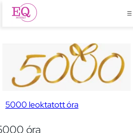
oktatás
Ugrás
a
tartalomhoz
5000 leoktatott óra
5000 óra