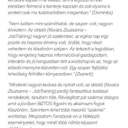
életében felmerül a karrierje kapcsán és sok olyanra is
amiket csak ma tudatosítottam magamban.” (Dominika)
“Nem tudtam mire számíthatok, de szuper volt, nagyon
élveztem. Az oktató (Kovács Zsuzsanna –
JobTraining) nagyon jó szakember, az egész nap egy
pozitív és hasznos élmény volt, örülök, hogy részt
vehettem és köszönöm szépen. Az tetszett a legjobban,
hogy rengeteg hasznos információval gazdagodtam,
interaktív és jó hangulatban telt a workshop és az, hogy az
előadó mennyire közvetlen volt. Egy szuper fejlődési
lehetőség felhőtlen környezetben.” (Zsanett)
“Mindenki nagyon kedves és nyitott volt, az oktató (Kovács
Zsuzsanna – JobTraining) pedig fantasztikus tudással
rendelkezik, tanultam tőle. Rávilagított pár szakmai dologra
amit a jövőben BIZTOS figyelni és alkalmazni fogok.
Köszönöm. Szerintem lehet több hasonló “szakmai”
workshop. Megosztom Facebook-on a Nőképző
eseményeket, hogy minél több nőhöz eljusson!