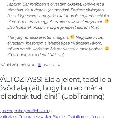
kaptunk. Bár korábban is olvastam cikkeket, könyveket a
témában, de tudtatok újat mondani. Segített rávilagítani
összefüggésekre, amelyek sokat fognak segíteni a céljaim
elérésében. Hazamegyek és átírom az önéletrajzomat.
Első lépésnek. Aztán mindig egy lépést előre.” (Rita)
“Tényleg remekül éreztem magam.
Nagyszerű volt,
élveztem, köszönöm a lehetőséget! Kíváncsian várom,
milyen egyéb workshop ötletek vannak a tarsolyodban.
Köszi eddig is mindent!” (Kriszta)
ovábbi véleményeket
itt
olvashatsz.
VÁLTOZTASS! Éld a jelent, tedd le a
jövőd alapjait, hogy holnap már a
éljaidnak tudj élni!” (JobTraining)
ttps://eqmuhely.hu#jobtraining
valtoztass
#munkahely
#siker
#karrier
#sajatkarrier
#coach