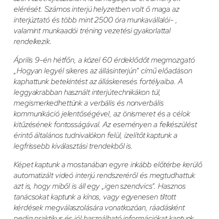
elérését. Számos interjú helyzetben volt ő maga az
interjúztató és több mint 2500 óra munkavállalói- ,
valamint munkaadói tréning vezetési gyakorlattal
rendelkezik.
Április 9-én hétfőn, a közel 60 érdeklődőt megmozgató
„Hogyan legyél sikeres az állásinterjún” című előadáson
kaphattunk betekintést az álláskeresés fortélyaiba. A
leggyakrabban használt interjútechnikákon túl,
megismerkedhettünk a verbális és nonverbális
kommunikáció jelentőségével, az önismeret és a célok
kitűzésének fontosságával. Az eseményen a felkészülést
érintő általános tudnivalókon felül, ízelítőt kaptunk a
legfrissebb kiválasztási trendekből is.
Képet kaptunk a mostanában egyre inkább előtérbe kerülő
automatizált videó interjú rendszeréről és megtudhattuk
azt is, hogy miből is áll egy „igen szendvics”. Hasznos
tanácsokat kaptunk a kínos, vagy egyenesen tiltott
kérdések megválaszolására vonatkozóan, ráadásként
pedig praktikus és jól használható információkat kaptunk