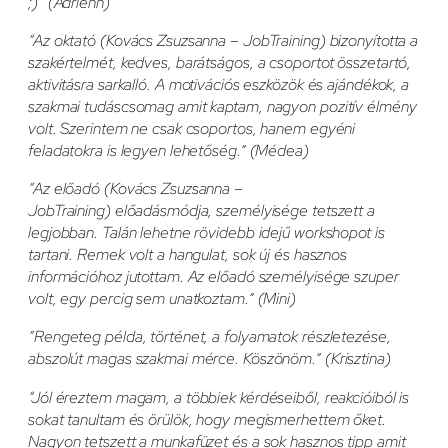
;)” (Adrienn)
“Az oktató (Kovács Zsuzsanna – JobTraining) bizonyította a
szakértelmét, kedves, barátságos, a csoportot összetartó,
aktivitásra sarkalló. A motivációs eszközök és ajándékok, a
szakmai tudáscsomag amit kaptam, nagyon pozitív élmény
volt. Szerintem ne csak csoportos, hanem egyéni
feladatokra is legyen lehetőség.” (Médea)
“Az előadó (Kovács Zsuzsanna –
JobTraining) előadásmódja, személyisége tetszett a
legjobban. Talán lehetne rövidebb idejű workshopot is
tartani. Remek volt a hangulat, sok új és hasznos
információhoz jutottam. Az előadó személyisége szuper
volt, egy percig sem unatkoztam.” (Mini)
“Rengeteg példa, történet, a folyamatok részletezése,
abszolút magas szakmai mérce. Köszönöm.” (Krisztina)
“Jól éreztem magam, a többiek kérdéseiből, reakcióiból is
sokat tanultam és örülök, hogy megismerhettem őket.
Nagyon tetszett a munkafüzet és a sok hasznos tipp amit