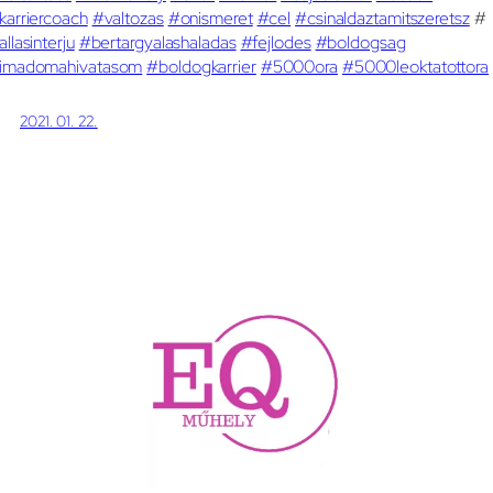
karriercoach
#valtozas
#onismeret
#cel
#csinaldaztamitszeretsz
#
allasinterju
#bertargyalashaladas
#fejlodes
#boldogsag
imadomahivatasom
#boldogkarrier
#5000ora
#5000leoktatottora
2021. 01. 22.