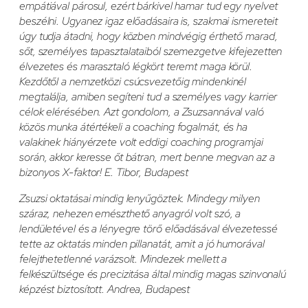
empátiával párosul, ezért bárkivel hamar tud egy nyelvet
beszélni. Ugyanez igaz előadásaira is, szakmai ismereteit
úgy tudja átadni, hogy közben mindvégig érthető marad,
sőt, személyes tapasztalataiból szemezgetve kifejezetten
élvezetes és marasztaló légkört teremt maga körül.
Kezdőtől a nemzetközi csúcsvezetőig mindenkinél
megtalálja, amiben segíteni tud a személyes vagy karrier
célok elérésében. Azt gondolom, a Zsuzsannával való
közös munka átértékeli a coaching fogalmát, és ha
valakinek hiányérzete volt eddigi coaching programjai
során, akkor keresse őt bátran, mert benne megvan az a
bizonyos X-faktor! E. Tibor, Budapest
Zsuzsi oktatásai mindig lenyűgöztek. Mindegy milyen
száraz, nehezen emészthető anyagról volt szó, a
lendületével és a lényegre törő előadásával élvezetessé
tette az oktatás minden pillanatát, amit a jó humorával
felejthetetlenné varázsolt. Mindezek mellett a
felkészültsége és precizitása által mindig magas szinvonalú
képzést biztosított. Andrea, Budapest