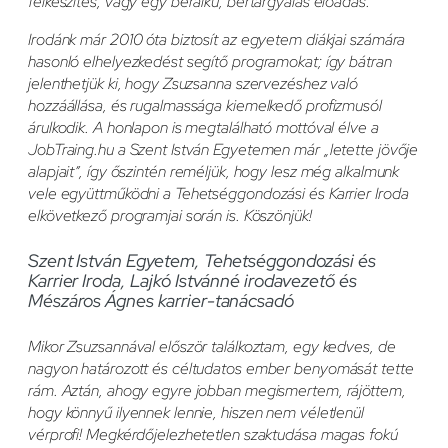
felkészítés, vagy egy béralku, bértárgyalás előadás.
Irodánk már 2010 óta biztosít az egyetem diákjai számára
hasonló elhelyezkedést segítő programokat; így bátran
jelenthetjük ki, hogy Zsuzsanna szervezéshez való
hozzáállása, és rugalmassága kiemelkedő profizmusól
árulkodik. A honlapon is megtalálható mottóval élve a
JobTraing.hu a Szent István Egyetemen már „letette jövője
alapjait”, így őszintén reméljük, hogy lesz még alkalmunk
vele együttműködni a Tehetséggondozási és Karrier Iroda
elkövetkező programjai során is. Köszönjük!
Szent István Egyetem, Tehetséggondozási és
Karrier Iroda, Lajkó Istvánné irodavezető és
Mészáros Ágnes karrier-tanácsadó
Mikor Zsuzsannával először találkoztam, egy kedves, de
nagyon határozott és céltudatos ember benyomását tette
rám. Aztán, ahogy egyre jobban megismertem, rájöttem,
hogy könnyű ilyennek lennie, hiszen nem véletlenül
vérprofi! Megkérdőjelezhetetlen szaktudása magas fokú