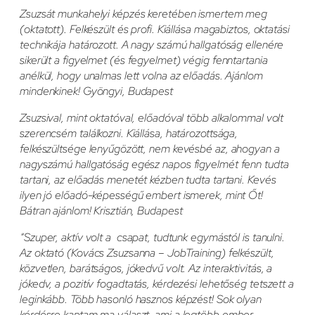
Zsuzsát munkahelyi képzés keretében ismertem meg
(oktatott). Felkészült és profi. Kiállása magabiztos, oktatási
technikája határozott. A nagy számú hallgatóság ellenére
sikerült a figyelmet (és fegyelmet) végig fenntartania
anélkül, hogy unalmas lett volna az előadás. Ajánlom
mindenkinek! Gyöngyi, Budapest
Zsuzsival, mint oktatóval, előadóval több alkalommal volt
szerencsém találkozni. Kiállása, határozottsága,
felkészültsége lenyűgözött, nem kevésbé az, ahogyan a
nagyszámú hallgatóság egész napos figyelmét fenn tudta
tartani, az előadás menetét kézben tudta tartani. Kevés
ilyen jó előadó-képességű embert ismerek, mint Őt!
Bátran ajánlom! Krisztián, Budapest
“Szuper, aktív volt a csapat, tudtunk egymástól is tanulni.
Az oktató (Kovács Zsuzsanna – JobTraining) felkészült,
közvetlen, barátságos, jókedvű volt. Az interaktivitás, a
jókedv, a pozitív fogadtatás, kérdezési lehetőség tetszett a
leginkább. Több hasonló hasznos képzést! Sok olyan
kérdésre kaptam ma választ, ami a legtöbb ember