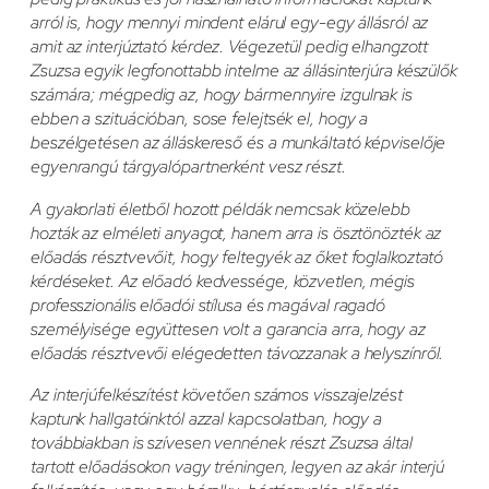
arról is, hogy mennyi mindent elárul egy-egy állásról az
amit az interjúztató kérdez. Végezetül pedig elhangzott
Zsuzsa egyik legfonottabb intelme az állásinterjúra készülők
számára; mégpedig az, hogy bármennyire izgulnak is
ebben a szituációban, sose felejtsék el, hogy a
beszélgetésen az álláskereső és a munkáltató képviselője
egyenrangú tárgyalópartnerként vesz részt.
A gyakorlati életből hozott példák nemcsak közelebb
hozták az elméleti anyagot, hanem arra is ösztönözték az
előadás résztvevőit, hogy feltegyék az őket foglalkoztató
kérdéseket. Az előadó kedvessége, közvetlen, mégis
professzionális előadói stílusa és magával ragadó
személyisége együttesen volt a garancia arra, hogy az
előadás résztvevői elégedetten távozzanak a helyszínről.
Az interjúfelkészítést követően számos visszajelzést
kaptunk hallgatóinktól azzal kapcsolatban, hogy a
továbbiakban is szívesen vennének részt Zsuzsa által
tartott előadásokon vagy tréningen, legyen az akár interjú