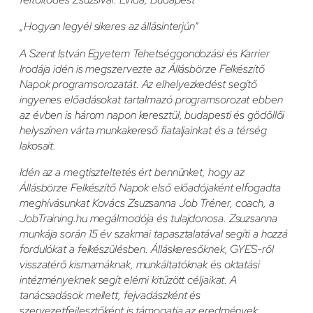
„Hogyan legyél sikeres az állásinterjún”
A Szent István Egyetem Tehetséggondozási és Karrier
Irodája idén is megszervezte az Állásbörze Felkészítő
Napok programsorozatát. Az elhelyezkedést segítő
ingyenes előadásokat tartalmazó programsorozat ebben
az évben is három napon keresztül, budapesti és gödöllői
helyszínen várta munkakereső fiataljainkat és a térség
lakosait.
Idén az a megtiszteltetés ért bennünket, hogy az
Állásbörze Felkészítő Napok első előadójaként elfogadta
meghívásunkat Kovács Zsuzsanna Job Tréner, coach, a
JobTraining.hu megálmodója és tulajdonosa. Zsuzsanna
munkája során 15 év szakmai tapasztalatával segíti a hozzá
fordulókat a felkészülésben. Álláskeresőknek, GYES-ről
visszatérő kismamáknak, munkáltatóknak és oktatási
intézményeknek segít elérni kitűzött céljaikat. A
tanácsadások mellett, fejvadászként és
szervezetfejlesztőként is támogatja az eredmények