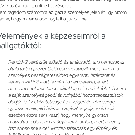
020-as év hozott online képzéseket.
em tagadom számomra az igazi a személyes jelenlét, így bízom
enne, hogy mihamarabb folytathatjuk offline.
Vélemények a képzéseimről a
allgatóktól:
Rendkívül felkészült előadó és tanácsadó, ami nemcsak az
általa tartott prezentációkban mutatkozik meg, hanem a
személyes beszélgetésekben egyaránt.Határozott és
képes rövid idő alatt felmérni az embereket, ezért
nemcsak sablonos tanácsokkal látja el a másik felet, hanem
a saját személyiségéből és rutinjából hozott tapasztalatok
alapján is.Az elhivatottsága és a zsigeri ösztönössége
gyorsan a hallgató felet is magával ragadja, ezért sok
esetben észre sem veszi, hogy mennyire gyorsan
motiválttá tudja tenni az ügyfeleit is amiatt, mert tényleg
hisz abban ami a cél. Minden találkozás egy élmény és
feltöltődés Zsuzsival. Linda, Budapest