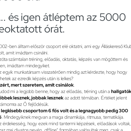
…. és igen átléptem az 5000
leoktatott órát.
002-ben álltam először csoport elé oktatni, ami egy Álláskereső Klu
olt, amit imádtam csinálni.
zóta számtalan tréning, előadás, oktatás, képzés van mögöttem és
gen, imádtam mindegyiket.
z egyik munkatársam visszatérően mindig azt kérdezte, hogy hogy
ehetek az ezredik képzés után is lelkes?
zért, mert szeretem, amit csinálok
.
udod mi a legjobb benne, hogy az előadás, tréning után a
hallgató
öbbek lesznek, jobbak lesznek
az adott témában. Értéket jelent
zámomra az Ő fejlődésük.
 legkisebb csoportom 6 fős volt és a legnagyobb pedig 300
ő
. Mindegyiknek megvan a maga dinamikája, ritmusa, tematikája.
z érdekesség, hogy ezek mind tantermi képzések, előadások voltak,
zaz mai divatos nevén „offline” formában valósultak meg, csak a